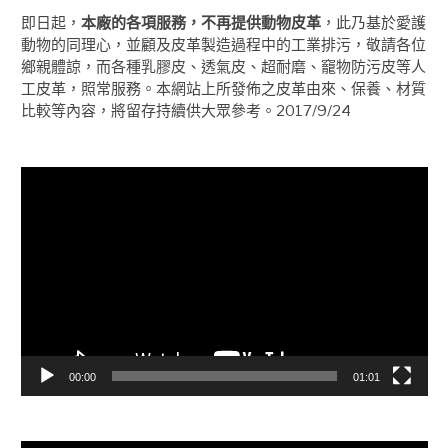
即日起，
本廠的各項服務，不再提供動物皮革
，此乃基於愛護
動物的同理心，並顧及皮革製造過程中的工業排污，敬請各位
鄉親體諒，而各種乳膠皮、透氣皮、超耐磨、竉物防污皮等人
工皮革，照常服務。本網站上所發佈之皮革由來、保養、材質
比較等內容，將留存持續供大眾參考。2017/9/24
視
訊
播
放
器
00:00
01:01