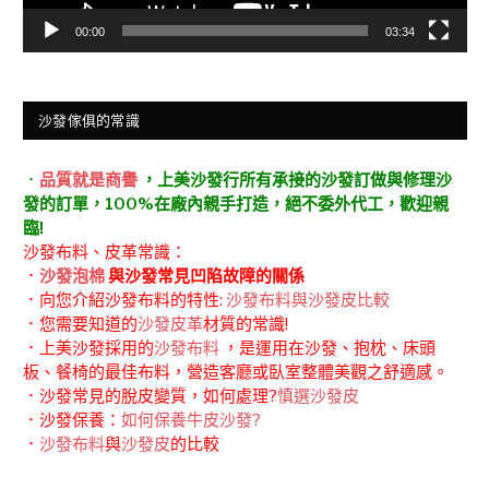
00:00
03:34
沙發傢俱的常識
．
品質就是商譽
，上美沙發行所有承接的沙發訂做與修理沙
發的訂單，100%在廠內親手打造，絕不委外代工，歡迎親
臨!
沙發布料、皮革常識：
．
沙發泡棉
與沙發常見凹陷故障的關係
．向您介紹沙發布料的特性:
沙發布料與沙發皮比較
．您需要知道的
沙發皮革
材質的常識!
．上美沙發採用的
沙發布料
，是運用在沙發、抱枕、床頭
板、餐椅的最佳布料，營造客廳或臥室整體美觀之舒適感。
．沙發常見的脫皮變質，如何處理?
慎選沙發皮
．沙發保養：
如何保養牛皮沙發?
．
沙發布料
與
沙發皮
的比較