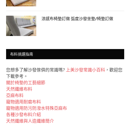
涼感布椅墊訂做 弧度沙發坐墊/椅墊訂做
布料挑選指南
您想多了解沙發傢俱的常識嗎?
上美沙發常識小百科
，歡迎您
下載參考。
關於椅墊的工藝細節
天然纖維布料
亞麻布料
竉物適用耐磨布料
竉物適用防污防潑水特殊亞麻布
各種沙發布料介紹
天然纖維與人造纖維簡介