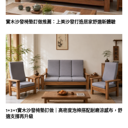
實木沙發椅墊訂做推薦：上美沙發打造居家舒適新體驗
1+3+1實木沙發椅墊訂做｜高密度泡棉搭配耐磨涼感布，舒
適支撐再升級