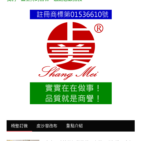
椅墊訂做
皮沙發改布
重點介紹