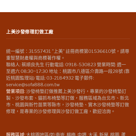
上美沙發修理訂做工廠
統一編號：31557431 "上美" 註冊商標第01536610號，請尊
重智慧財產權與商標著作權。
聯絡人: 蔡順良先生 行動電話: 0918-530823 營業時間: 週一
至週六 08:30~17:30 地址：桃園市八德區介壽路一段28號 (靠
近桃園監理站) 電話: 03-2184932 電子郵件:
service@sofa888.com.tw
營業項目:
沙發椅墊訂做推薦上美沙發行，專業的沙發椅墊訂
製、沙發布套、貓抓布椅墊等訂做，服務區域為台北市、新北
市、桃園與新竹苗栗等縣市，沙發椅墊、實木沙發椅墊等訂做
修理，是專業的沙發修理與沙發訂做工廠，歡迎洽詢。
服務區域:
大桃園地區(如:南崁, 楊梅, 中壢, 大溪, 新屋, 桃園, 蘆