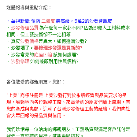
媒體報導與重點介紹：
．華視新聞: 慎防
二囊皮
裝高級，5萬2的沙發會脫皮
．
沙發修理品質
為什麼每一家都不同? 因為即便人工材料成本
相同，但工藝技術卻不一定相等
．真皮
沙發價格
差異大，如何選購沙發?
．
沙發壞了，
要修理沙發還是買新的?
．沙發常見的
底座凹陷
該如何處理?
．
沙發修理
如何兼顧耐用性與價格?
各位敬愛的鄉親朋友，您好：
"上美" 商標註冊是 上美沙發行對於永續經營與品質要求的呈
現，誠懇地向各位親臨工廠、來電洽詢的朋友們致上感謝，有
您的牽成與惠顧，造就了台灣沙發修理工藝的延續，我們向社
會大眾回報的是品質與信用。
我們珍惜每一位洽詢的鄉親朋友，工藝品質與滿足客戶託付是
我們一直堅持的目標，感謝惠顧指教。