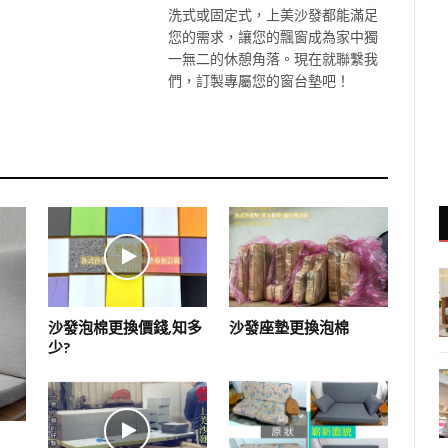
洗式或固定式，上美沙發都能滿足
您的需求，讓您的飄窗成為家中獨
一無二的休憩角落。現在就聯繫我
們，訂製專屬您的窗台墊吧！
沙發泡棉更換價錢,知多
沙發座墊更換泡棉
少?