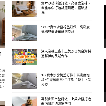
實木沙發椅墊訂做，高密度泡棉、
機能布套打造舒適耐用，輕鬆拆
洗！
1+2+2實木沙發椅墊訂做｜高密度
泡棉與機能布舒適設計
深入泡棉工廠｜上美沙發與台灣製
打
造夥伴的長期合作
菌防
3+2實木沙發椅墊訂做｜高密度泡
論是
棉×色織機能布×ㄇ字型拉鍊｜上美
造專
沙發
區，
客製化窗台墊訂做：上美沙發打造
舒適耐用的飄窗空間