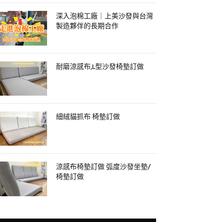
深入泡棉工廠｜上美沙發與台灣
製造夥伴的長期合作
耐磨涼感布,L型沙發椅墊訂做
細絨貓抓布 椅墊訂做
涼感布椅墊訂做 弧度沙發坐墊/
椅墊訂做