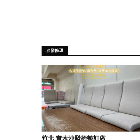
沙發修理
竹北 實木沙發椅墊訂做