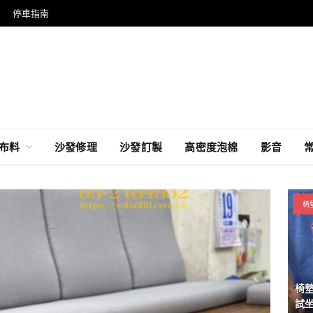
停車指南
布料
沙發修理
沙發訂製
高密度泡棉
影音
椅
椅
試