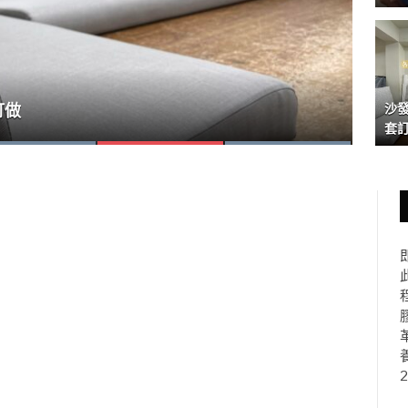
沙
夥伴的長期合作
痛的小秘訣
訂做
套
2