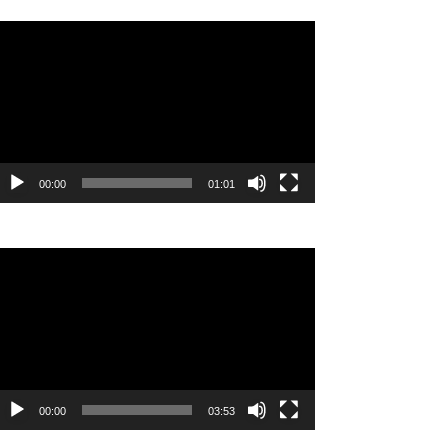
視
訊
播
放
器
00:00
01:01
視
訊
播
放
器
00:00
03:53