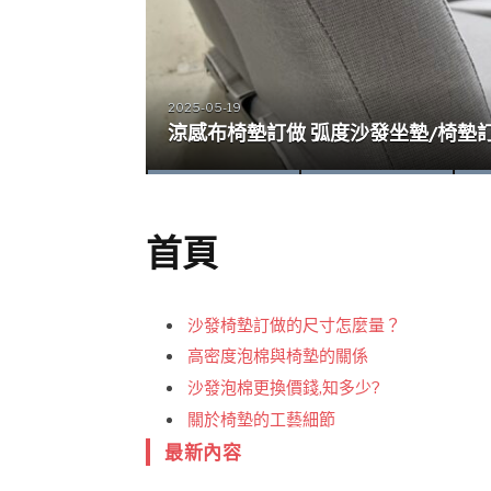
2025-05-19
深入泡棉工廠｜上美沙發與台灣製造
椅墊的選擇與訂做，改善久坐腰酸背
涼感布椅墊訂做,清爽服貼舒適
涼感布椅墊訂做 弧度沙發坐墊/椅墊
椅墊直挺挺!! 腰酸背痛
首頁
沙發椅墊訂做的尺寸怎麼量？
高密度泡棉與椅墊的關係
沙發泡棉更換價錢,知多少?
關於椅墊的工藝細節
最新內容