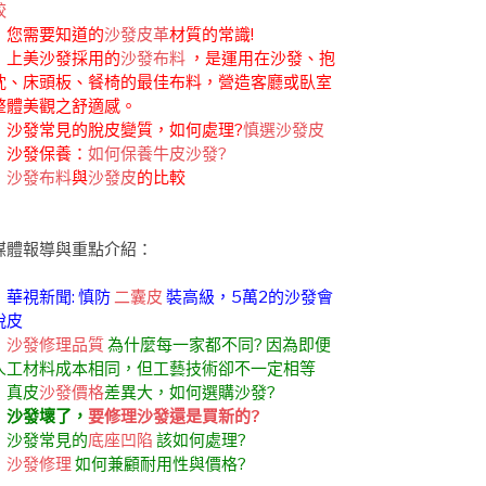
較
．您需要知道的
沙發皮革
材質的常識!
．上美沙發採用的
沙發布料
，是運用在沙發、抱
枕、床頭板、餐椅的最佳布料，營造客廳或臥室
整體美觀之舒適感。
．沙發常見的脫皮變質，如何處理?
慎選沙發皮
．沙發保養：
如何保養牛皮沙發?
．
沙發布料
與
沙發皮
的比較
媒體報導與重點介紹：
．華視新聞: 慎防
二囊皮
裝高級，5萬2的沙發會
脫皮
．
沙發修理品質
為什麼每一家都不同? 因為即便
人工材料成本相同，但工藝技術卻不一定相等
．真皮
沙發價格
差異大，如何選購沙發?
．
沙發壞了，
要修理沙發還是買新的?
．沙發常見的
底座凹陷
該如何處理?
．
沙發修理
如何兼顧耐用性與價格?