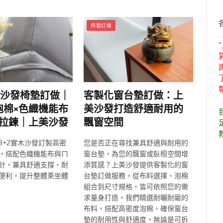
椅墊訂做
木沙發椅墊訂做｜
客製化窗台墊訂做：上
泡棉×色織機能布
美沙發打造舒適耐用的
型拉鍊｜上美沙發
飄窗空間
3+2實木沙發訂製高密
您是否正在尋找兼具舒適與耐用的
，搭配色織機能布與ㄇ
窗台墊，為您的飄窗或臥榻空間增
計，兼具舒適支撐、耐
添質感？上美沙發提供客製化的窗
便利，提升整體乘坐體
台墊訂做服務，從布料選擇、泡棉
組合到尺寸規格，皆可依照您的需
求量身打造。我們精選耐曬耐磨的
布料，搭配高密度泡棉，確保窗台
墊的耐用性與舒適度。無論是可拆