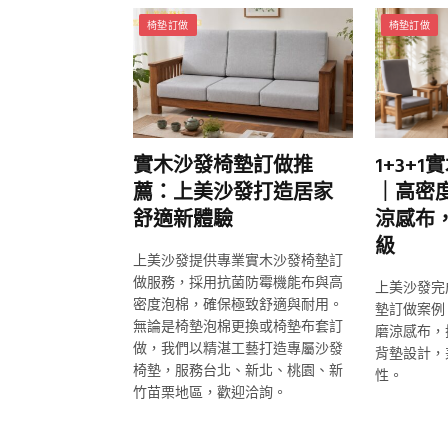
椅墊訂做
椅墊訂做
實木沙發椅墊訂做推
1+3+
薦：上美沙發打造居家
｜高密
舒適新體驗
涼感布
級
上美沙發提供專業實木沙發椅墊訂
做服務，採用抗菌防霉機能布與高
上美沙發完成
密度泡棉，確保極致舒適與耐用。
墊訂做案例
無論是椅墊泡棉更換或椅墊布套訂
磨涼感布，
做，我們以精湛工藝打造專屬沙發
背墊設計，
椅墊，服務台北、新北、桃園、新
性。
竹苗栗地區，歡迎洽詢。