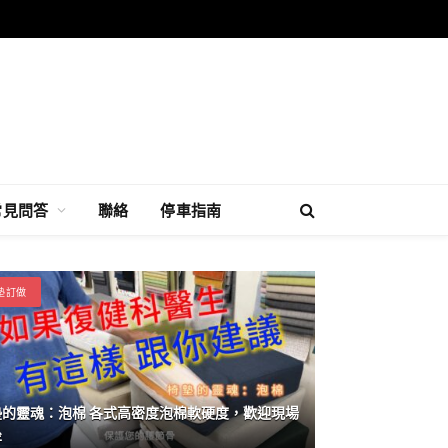
常見問答
聯絡
停車指南
墊訂做
墊的靈魂：泡棉 各式高密度泡棉軟硬度，歡迎現場
坐