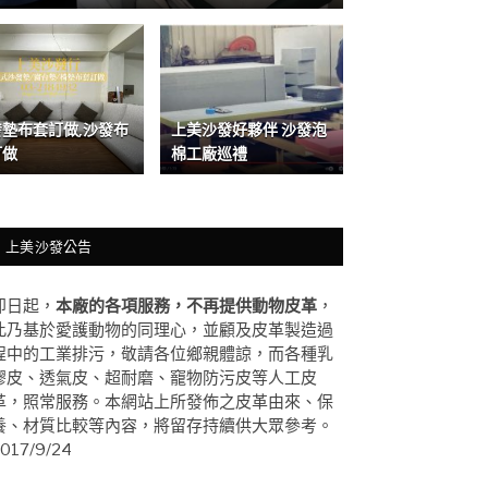
發墊布套訂做,沙發布
上美沙發好夥伴 沙發泡
訂做
棉工廠巡禮
上美沙發公告
即日起，
本廠的各項服務，不再提供動物皮革
，
此乃基於愛護動物的同理心，並顧及皮革製造過
程中的工業排污，敬請各位鄉親體諒，而各種乳
膠皮、透氣皮、超耐磨、竉物防污皮等人工皮
革，照常服務。本網站上所發佈之皮革由來、保
養、材質比較等內容，將留存持續供大眾參考。
017/9/24