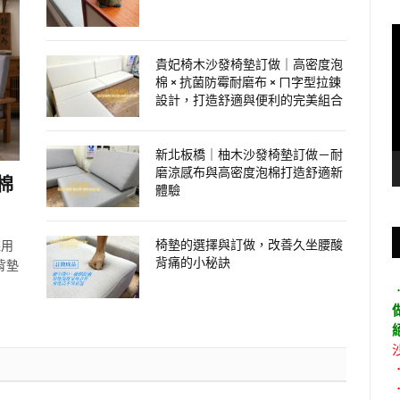
貴妃椅木沙發椅墊訂做｜高密度泡
棉 × 抗菌防霉耐磨布 × ㄇ字型拉鍊
設計，打造舒適與便利的完美組合
新北板橋｜柚木沙發椅墊訂做－耐
磨涼感布與高密度泡棉打造舒適新
棉
體驗
椅墊的選擇與訂做，改善久坐腰酸
採用
背痛的小秘訣
背墊