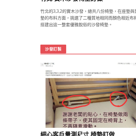
竹北的3,3,2的實木沙發，總共八份椅墊，在座墊與
墊的布料方面，挑選了二種質地相同而顏色相近布
搭建出這一整套優雅脫俗的沙發椅墊。
沙發訂製
細心客戶量測尺寸,椅墊訂做