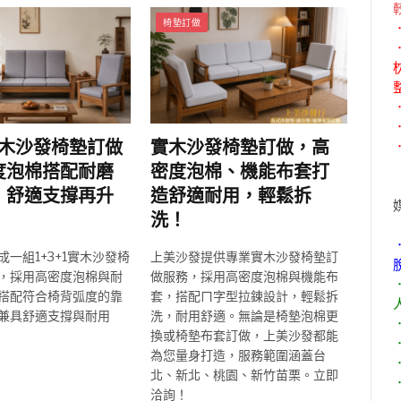
椅墊訂做
1實木沙發椅墊訂做
實木沙發椅墊訂做，高
度泡棉搭配耐磨
密度泡棉、機能布套打
，舒適支撐再升
造舒適耐用，輕鬆拆
洗！
一組1+3+1實木沙發椅
上美沙發提供專業實木沙發椅墊訂
，採用高密度泡棉與耐
做服務，採用高密度泡棉與機能布
搭配符合椅背弧度的靠
套，搭配ㄇ字型拉鍊設計，輕鬆拆
兼具舒適支撐與耐用
洗，耐用舒適。無論是椅墊泡棉更
換或椅墊布套訂做，上美沙發都能
為您量身打造，服務範圍涵蓋台
北、新北、桃園、新竹苗栗。立即
洽詢！