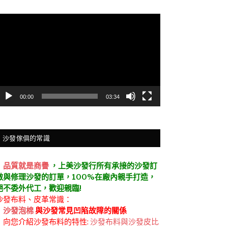
視
訊
播
放
器
00:00
03:34
沙發傢俱的常識
．
品質就是商譽
，上美沙發行所有承接的沙發訂
做與修理沙發的訂單，100%在廠內親手打造，
絕不委外代工，歡迎親臨!
沙發布料、皮革常識：
．
沙發泡棉
與沙發常見凹陷故障的關係
．向您介紹沙發布料的特性:
沙發布料與沙發皮比