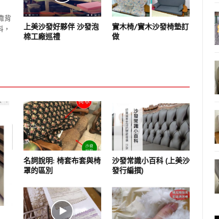
靠背
上美沙發好夥伴 沙發泡
實木椅/實木沙發椅墊訂
料，
棉工廠巡禮
做
名詞說明: 椅套布套與椅
沙發常識小百科 (上美沙
罩的區別
發行編撰)