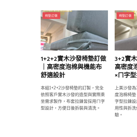
椅墊訂做
椅墊訂做
1+2+2實木沙發椅墊訂做
3+2實
｜高密度泡棉與機能布
高密度
舒適設計
×ㄇ字
本組1+2+2沙發椅墊的訂製，完全
上美沙發為
依照客戶實木沙發的造型與實際乘
度泡棉椅墊
坐需求製作，布套拉鍊皆採用ㄇ字
字型拉鍊設
型設計，方便日後拆裝與清洗。
用性與拆洗
驗。