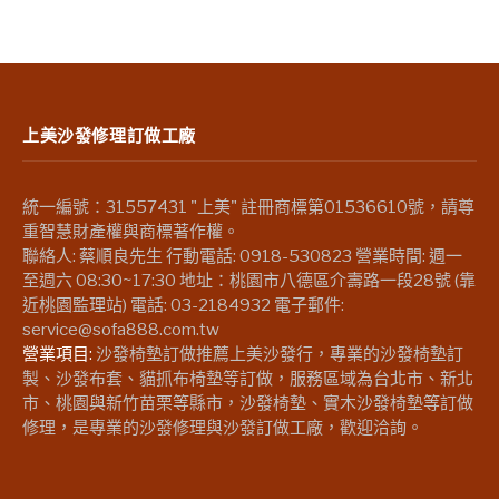
上美沙發修理訂做工廠
統一編號：31557431 "上美" 註冊商標第01536610號，請尊
重智慧財產權與商標著作權。
聯絡人: 蔡順良先生 行動電話: 0918-530823 營業時間: 週一
至週六 08:30~17:30 地址：桃園市八德區介壽路一段28號 (靠
近桃園監理站) 電話: 03-2184932 電子郵件:
service@sofa888.com.tw
營業項目:
沙發椅墊訂做推薦上美沙發行，專業的沙發椅墊訂
製、沙發布套、貓抓布椅墊等訂做，服務區域為台北市、新北
市、桃園與新竹苗栗等縣市，沙發椅墊、實木沙發椅墊等訂做
修理，是專業的沙發修理與沙發訂做工廠，歡迎洽詢。