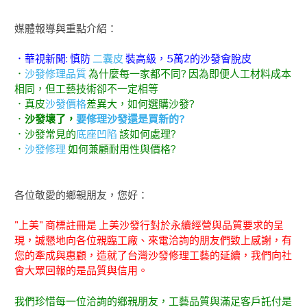
媒體報導與重點介紹：
．華視新聞: 慎防
二囊皮
裝高級，5萬2的沙發會脫皮
．
沙發修理品質
為什麼每一家都不同? 因為即便人工材料成本
相同，但工藝技術卻不一定相等
．真皮
沙發價格
差異大，如何選購沙發?
．
沙發壞了，
要修理沙發還是買新的?
．沙發常見的
底座凹陷
該如何處理?
．
沙發修理
如何兼顧耐用性與價格?
各位敬愛的鄉親朋友，您好：
"上美" 商標註冊是 上美沙發行對於永續經營與品質要求的呈
現，誠懇地向各位親臨工廠、來電洽詢的朋友們致上感謝，有
您的牽成與惠顧，造就了台灣沙發修理工藝的延續，我們向社
會大眾回報的是品質與信用。
我們珍惜每一位洽詢的鄉親朋友，工藝品質與滿足客戶託付是