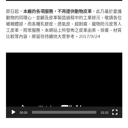
即日起，
本廠的各項服務，不再提供動物皮革
，此乃基於愛護
動物的同理心，並顧及皮革製造過程中的工業排污，敬請各位
鄉親體諒，而各種乳膠皮、透氣皮、超耐磨、竉物防污皮等人
工皮革，照常服務。本網站上所發佈之皮革由來、保養、材質
比較等內容，將留存持續供大眾參考。2017/9/24
視
訊
播
放
器
00:00
01:01