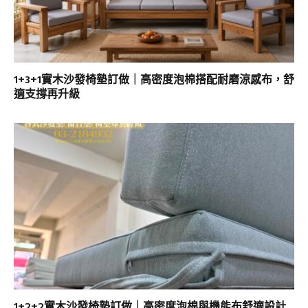
1+3+1實木沙發椅墊訂做｜高密度泡棉搭配耐磨涼感布，舒
適支撐再升級
1+2+2實木沙發椅墊訂做｜高密度泡棉與機能布舒適設計