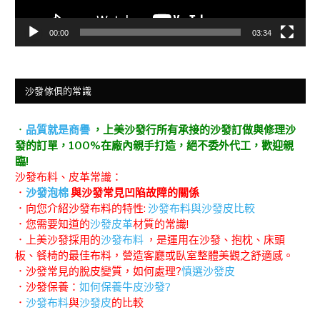
00:00
03:34
沙發傢俱的常識
．
品質就是商譽
，上美沙發行所有承接的沙發訂做與修理沙
發的訂單，100%在廠內親手打造，絕不委外代工，歡迎親
臨!
沙發布料、皮革常識：
．
沙發泡棉
與沙發常見凹陷故障的關係
．向您介紹沙發布料的特性:
沙發布料與沙發皮比較
．您需要知道的
沙發皮革
材質的常識!
．上美沙發採用的
沙發布料
，是運用在沙發、抱枕、床頭
板、餐椅的最佳布料，營造客廳或臥室整體美觀之舒適感。
．沙發常見的脫皮變質，如何處理?
慎選沙發皮
．沙發保養：
如何保養牛皮沙發?
．
沙發布料
與
沙發皮
的比較