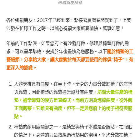
防貓抓皮椅墊
各位鄉親朋友，2017年已經到來，緊接著農曆春節就到了，上美
沙發在忙碌工作之時，以誠心祝福大家新春愉快，萬事如意！
年前的工作緊湊，如果您府上有沙發訂做、修理與椅墊訂做的需
求，可以盡早聯絡，安排於年後盡快為您服務。以下
關於椅墊的工
藝細節，分享給大家，讓大家對於每天都要使用的傢俱”椅子”，有
更深入的認識。
人體脊椎具有曲度，在坐下時，全身的力量分散於椅子的座墊
與靠背；因此椅墊的靠背通常設計有曲度，
坊間大量生產的椅
墊，通常靠背的後方是直線式，而前方則為泡棉曲度，從外觀
正面觀察，它雖具有曲度，但不一定與您府上的椅子相符與服
貼。
椅墊的耐用度關鍵之一，是椅墊與椅子本體是否服貼，在服貼
的情況下，身體的力量將經過椅墊用的泡棉，平均分散在椅子