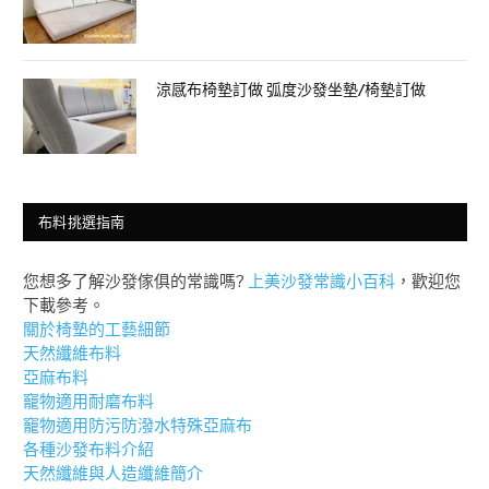
涼感布椅墊訂做 弧度沙發坐墊/椅墊訂做
布料挑選指南
您想多了解沙發傢俱的常識嗎?
上美沙發常識小百科
，歡迎您
下載參考。
關於椅墊的工藝細節
天然纖維布料
亞麻布料
竉物適用耐磨布料
竉物適用防污防潑水特殊亞麻布
各種沙發布料介紹
天然纖維與人造纖維簡介