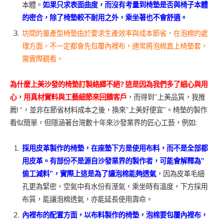
本體。
如果只求表面曲度，而沒有考量到椅墊是否與椅子本體
的密合，除了椅墊較不耐用之外，乘坐著也不會舒適。
坊間的量產型椅墊由於要求生產效率與成本節省，在泡棉的處
理方面，不一定都會先包覆內裡布，通常將泡棉直上椅墊套，
需實際觀看。
為什麼上美沙發的椅墊訂製絡繹不絕? 這是因為我們多了細心與用
心，用真材實料與工藝細節來回饋客戶
，而得到”上美品質，我推
薦! “，並非在節省材料成本之後，換來”上美好便宜”。椅墊的製作
看似簡單，但隱涵著台灣數十年來沙發業界的匠心工藝，例如:
採用皮革製作的椅墊，在座墊下方是使用布料，而不是全部都
用皮革。有部份不是源自沙發業界的製作者，可能會解釋為”
偷工減料”，實際上這是為了讓泡棉能夠透氣
，因為皮革毛細
孔更為緊密，空氣中有水份有溼氣，乘坐時有溫度，下方採用
布質，能讓泡棉透氣，亦能延長使用壽命。
內裡布的配置方面，以布料製作的椅墊，泡棉要包覆內裡布，