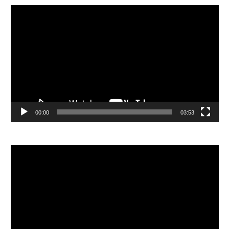
視
訊
播
放
器
00:00
03:53
視
訊
播
放
器