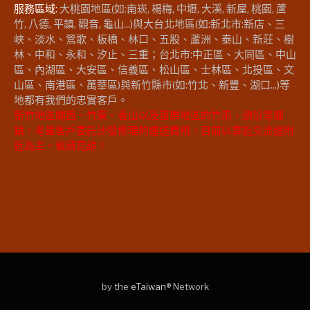
服務區域:
大桃園地區(如:南崁, 楊梅, 中壢, 大溪, 新屋, 桃園, 蘆
竹, 八德, 平鎮, 觀音, 龜山...)與大台北地區(如:新北市:新店、三
峽、淡水、鶯歌、板橋、林口、五股、蘆洲、泰山、新莊、樹
林、中和、永和、汐止、三重；台北市:中正區、大同區、中山
區、內湖區、大安區、信義區、松山區、士林區、北投區、文
山區、南港區、萬華區)與新竹縣市(如:竹北、新豐、湖口...)等
地都有我們的忠實客戶。
新竹地區關西、竹東、香山以及苗栗地區的竹南、頭份等鄉
鎮，考量客戶委託沙發修理的運送費用，目前以靠近交流道附
近為主。敬請見諒！
by the
eTaiwan
® Network