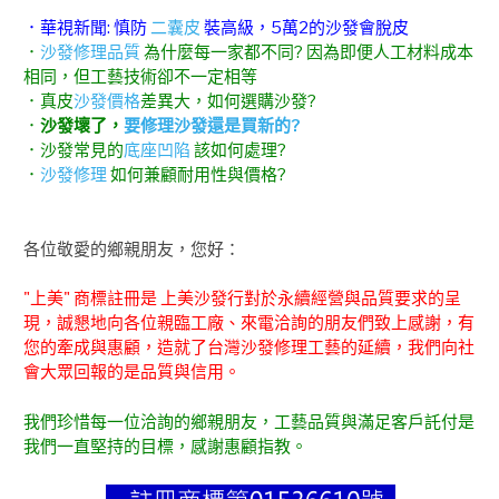
．華視新聞: 慎防
二囊皮
裝高級，5萬2的沙發會脫皮
．
沙發修理品質
為什麼每一家都不同? 因為即便人工材料成本
相同，但工藝技術卻不一定相等
．真皮
沙發價格
差異大，如何選購沙發?
．
沙發壞了，
要修理沙發還是買新的?
．沙發常見的
底座凹陷
該如何處理?
．
沙發修理
如何兼顧耐用性與價格?
各位敬愛的鄉親朋友，您好：
"上美" 商標註冊是 上美沙發行對於永續經營與品質要求的呈
現，誠懇地向各位親臨工廠、來電洽詢的朋友們致上感謝，有
您的牽成與惠顧，造就了台灣沙發修理工藝的延續，我們向社
會大眾回報的是品質與信用。
我們珍惜每一位洽詢的鄉親朋友，工藝品質與滿足客戶託付是
我們一直堅持的目標，感謝惠顧指教。