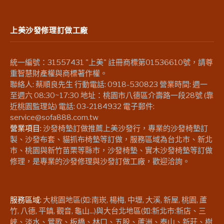
上美沙發修理訂做工廠
統一編號：31557431 "上美" 註冊商標第01536610號，請尊
重智慧財產權與商標著作權。
聯絡人: 蔡順良先生 行動電話: 0918-530823 營業時間: 週一
至週六 08:30~17:30 地址：桃園市八德區介壽路一段28號 (靠
近桃園監理站) 電話: 03-2184932 電子郵件:
service@sofa888.com.tw
營業項目:
沙發椅墊訂做推薦上美沙發行，專業的沙發椅墊訂
製、沙發布套、貓抓布椅墊等訂做，服務區域為台北市、新北
市、桃園與新竹苗栗等縣市，沙發椅墊、實木沙發椅墊等訂做
修理，是專業的沙發修理與沙發訂做工廠，歡迎洽詢。
服務區域:
大桃園地區(如:南崁, 楊梅, 中壢, 大溪, 新屋, 桃園, 蘆
竹, 八德, 平鎮, 觀音, 龜山...)與大台北地區(如:新北市:新店、三
峽、淡水、鶯歌、板橋、林口、五股、蘆洲、泰山、新莊、樹