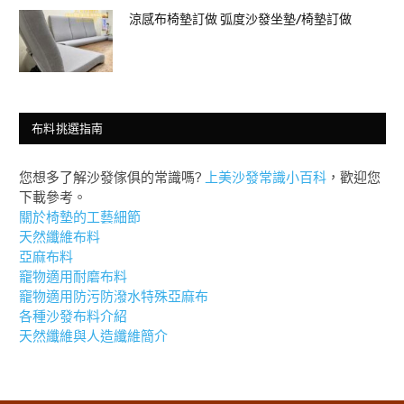
涼感布椅墊訂做 弧度沙發坐墊/椅墊訂做
布料挑選指南
您想多了解沙發傢俱的常識嗎?
上美沙發常識小百科
，歡迎您
下載參考。
關於椅墊的工藝細節
天然纖維布料
亞麻布料
竉物適用耐磨布料
竉物適用防污防潑水特殊亞麻布
各種沙發布料介紹
天然纖維與人造纖維簡介