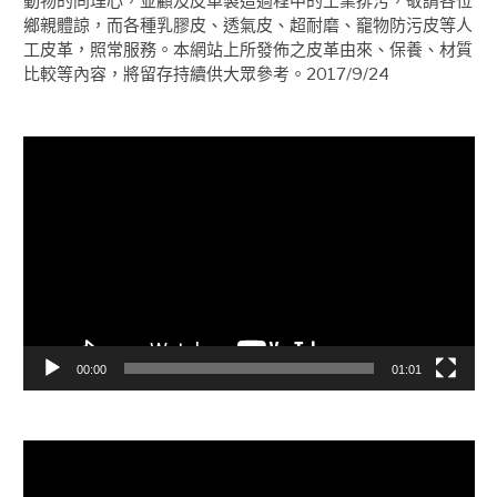
動物的同理心，並顧及皮革製造過程中的工業排污，敬請各位
鄉親體諒，而各種乳膠皮、透氣皮、超耐磨、竉物防污皮等人
工皮革，照常服務。本網站上所發佈之皮革由來、保養、材質
比較等內容，將留存持續供大眾參考。2017/9/24
視
訊
播
放
器
00:00
01:01
視
訊