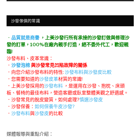
沙發傢俱的常識
．
品質就是商譽
，上美沙發行所有承接的沙發訂做與修理沙
發的訂單，100%在廠內親手打造，絕不委外代工，歡迎親
臨!
沙發布料、皮革常識：
．
沙發泡棉
與沙發常見凹陷故障的關係
．向您介紹沙發布料的特性:
沙發布料與沙發皮比較
．您需要知道的
沙發皮革
材質的常識!
．上美沙發採用的
沙發布料
，是運用在沙發、抱枕、床頭
板、餐椅的最佳布料，營造客廳或臥室整體美觀之舒適感。
．沙發常見的脫皮變質，如何處理?
慎選沙發皮
．沙發保養：
如何保養牛皮沙發?
．
沙發布料
與
沙發皮
的比較
媒體報導與重點介紹：