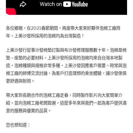
各位鄉親，在2021春節期間，再度帶大家來好夥伴泡棉工廠拜
年，上美沙發所採用的泡棉均為台灣製造！
上美沙發行從事沙發椅墊訂製與布沙發修理服務數十年，泡棉是椅
墊、座墊的必要材料，上美沙發所採用的泡棉均來自台灣本地製
造，泡棉種類與規格非常多種，上美沙發因應客戶需要，時常與泡
棉工廠的師傅交流討論，為客戶打造理想的乘坐體驗，讓沙發傢俱
更舒適與耐用。
帶大家到長期合作的泡棉工廠走春，同時製作影片向大家簡單介
紹，並向泡棉工廠老闆致謝，這麼多年來與我們一起為客戶提供滿
意的服務與優異的品質。
您也想知道：