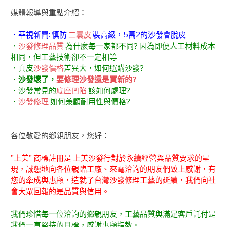
媒體報導與重點介紹：
．華視新聞: 慎防
二囊皮
裝高級，5萬2的沙發會脫皮
．
沙發修理品質
為什麼每一家都不同? 因為即便人工材料成本
相同，但工藝技術卻不一定相等
．真皮
沙發價格
差異大，如何選購沙發?
．
沙發壞了，
要修理沙發還是買新的?
．沙發常見的
底座凹陷
該如何處理?
．
沙發修理
如何兼顧耐用性與價格?
各位敬愛的鄉親朋友，您好：
"上美" 商標註冊是 上美沙發行對於永續經營與品質要求的呈
現，誠懇地向各位親臨工廠、來電洽詢的朋友們致上感謝，有
您的牽成與惠顧，造就了台灣沙發修理工藝的延續，我們向社
會大眾回報的是品質與信用。
我們珍惜每一位洽詢的鄉親朋友，工藝品質與滿足客戶託付是
我們一直堅持的目標，感謝惠顧指教。