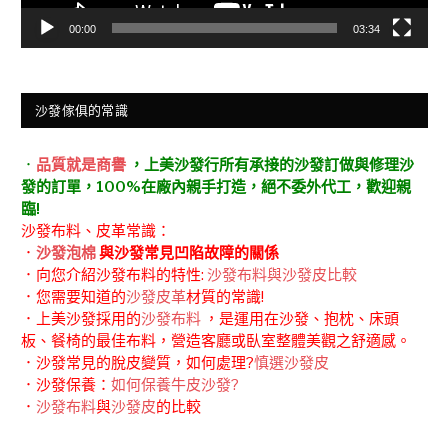
00:00
03:34
沙發傢俱的常識
．
品質就是商譽
，上美沙發行所有承接的沙發訂做與修理沙
發的訂單，100%在廠內親手打造，絕不委外代工，歡迎親
臨!
沙發布料、皮革常識：
．
沙發泡棉
與沙發常見凹陷故障的關係
．向您介紹沙發布料的特性:
沙發布料與沙發皮比較
．您需要知道的
沙發皮革
材質的常識!
．上美沙發採用的
沙發布料
，是運用在沙發、抱枕、床頭
板、餐椅的最佳布料，營造客廳或臥室整體美觀之舒適感。
．沙發常見的脫皮變質，如何處理?
慎選沙發皮
．沙發保養：
如何保養牛皮沙發?
．
沙發布料
與
沙發皮
的比較