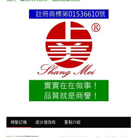
椅墊訂做
皮沙發改布
重點介紹