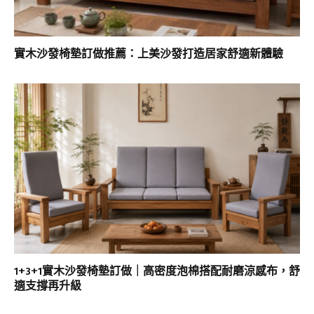
實木沙發椅墊訂做推薦：上美沙發打造居家舒適新體驗
1+3+1實木沙發椅墊訂做｜高密度泡棉搭配耐磨涼感布，舒
適支撐再升級