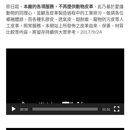
即日起，
本廠的各項服務，不再提供動物皮革
，此乃基於愛護
動物的同理心，並顧及皮革製造過程中的工業排污，敬請各位
鄉親體諒，而各種乳膠皮、透氣皮、超耐磨、竉物防污皮等人
工皮革，照常服務。本網站上所發佈之皮革由來、保養、材質
比較等內容，將留存持續供大眾參考。2017/9/24
視
訊
播
放
器
00:00
01:01