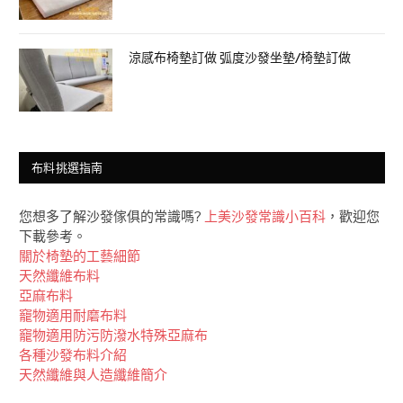
涼感布椅墊訂做 弧度沙發坐墊/椅墊訂做
布料挑選指南
您想多了解沙發傢俱的常識嗎?
上美沙發常識小百科
，歡迎您
下載參考。
關於椅墊的工藝細節
天然纖維布料
亞麻布料
竉物適用耐磨布料
竉物適用防污防潑水特殊亞麻布
各種沙發布料介紹
天然纖維與人造纖維簡介