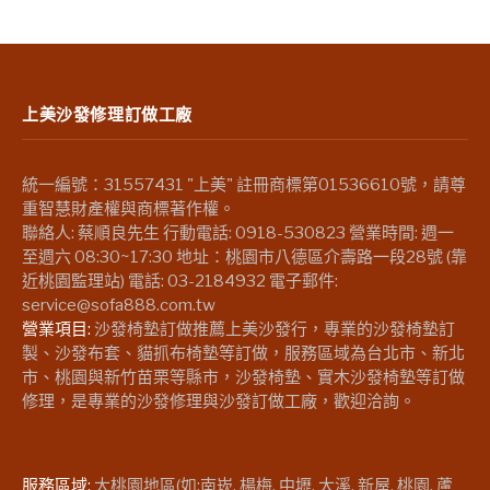
上美沙發修理訂做工廠
統一編號：31557431 "上美" 註冊商標第01536610號，請尊
重智慧財產權與商標著作權。
聯絡人: 蔡順良先生 行動電話: 0918-530823 營業時間: 週一
至週六 08:30~17:30 地址：桃園市八德區介壽路一段28號 (靠
近桃園監理站) 電話: 03-2184932 電子郵件:
service@sofa888.com.tw
營業項目:
沙發椅墊訂做推薦上美沙發行，專業的沙發椅墊訂
製、沙發布套、貓抓布椅墊等訂做，服務區域為台北市、新北
市、桃園與新竹苗栗等縣市，沙發椅墊、實木沙發椅墊等訂做
修理，是專業的沙發修理與沙發訂做工廠，歡迎洽詢。
服務區域:
大桃園地區(如:南崁, 楊梅, 中壢, 大溪, 新屋, 桃園, 蘆