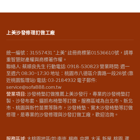
上美沙發修理訂做工廠
統一編號：31557431 "上美" 註冊商標第01536610號，請尊
重智慧財產權與商標著作權。
聯絡人: 蔡順良先生 行動電話: 0918-530823 營業時間: 週一
至週六 08:30~17:30 地址：桃園市八德區介壽路一段28號 (靠
近桃園監理站) 電話: 03-2184932 電子郵件:
service@sofa888.com.tw
營業項目:
沙發椅墊訂做推薦上美沙發行，專業的沙發椅墊訂
製、沙發布套、貓抓布椅墊等訂做，服務區域為台北市、新北
市、桃園與新竹苗栗等縣市，沙發椅墊、實木沙發椅墊等訂做
修理，是專業的沙發修理與沙發訂做工廠，歡迎洽詢。
服務區域:
大桃園地區(如:南崁, 楊梅, 中壢, 大溪, 新屋, 桃園, 蘆