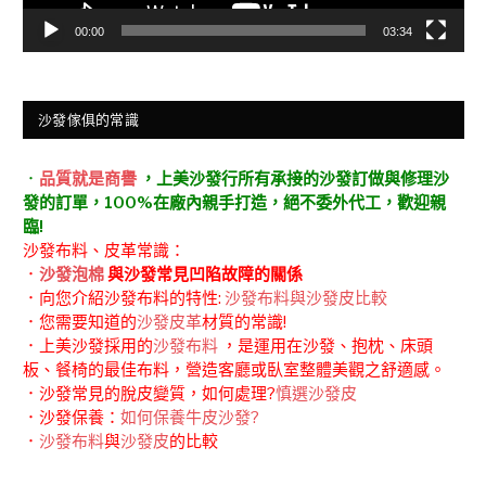
00:00
03:34
沙發傢俱的常識
．
品質就是商譽
，上美沙發行所有承接的沙發訂做與修理沙
發的訂單，100%在廠內親手打造，絕不委外代工，歡迎親
臨!
沙發布料、皮革常識：
．
沙發泡棉
與沙發常見凹陷故障的關係
．向您介紹沙發布料的特性:
沙發布料與沙發皮比較
．您需要知道的
沙發皮革
材質的常識!
．上美沙發採用的
沙發布料
，是運用在沙發、抱枕、床頭
板、餐椅的最佳布料，營造客廳或臥室整體美觀之舒適感。
．沙發常見的脫皮變質，如何處理?
慎選沙發皮
．沙發保養：
如何保養牛皮沙發?
．
沙發布料
與
沙發皮
的比較