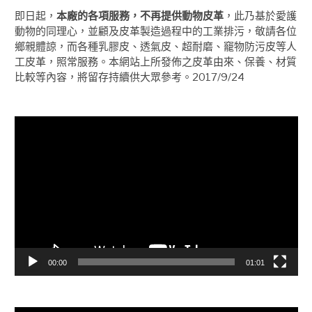
即日起，
本廠的各項服務，不再提供動物皮革
，此乃基於愛護
動物的同理心，並顧及皮革製造過程中的工業排污，敬請各位
鄉親體諒，而各種乳膠皮、透氣皮、超耐磨、竉物防污皮等人
工皮革，照常服務。本網站上所發佈之皮革由來、保養、材質
比較等內容，將留存持續供大眾參考。2017/9/24
視
訊
播
放
器
00:00
01:01