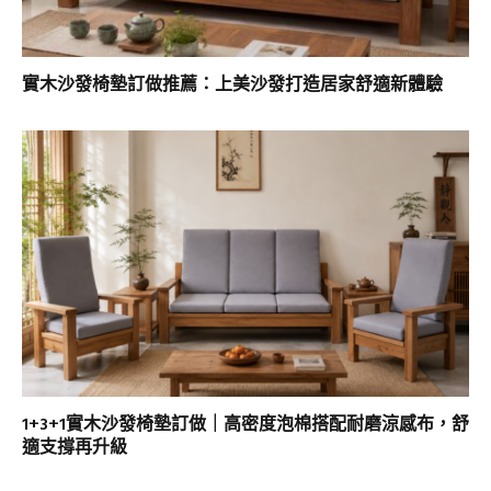
實木沙發椅墊訂做推薦：上美沙發打造居家舒適新體驗
1+3+1實木沙發椅墊訂做｜高密度泡棉搭配耐磨涼感布，舒
適支撐再升級