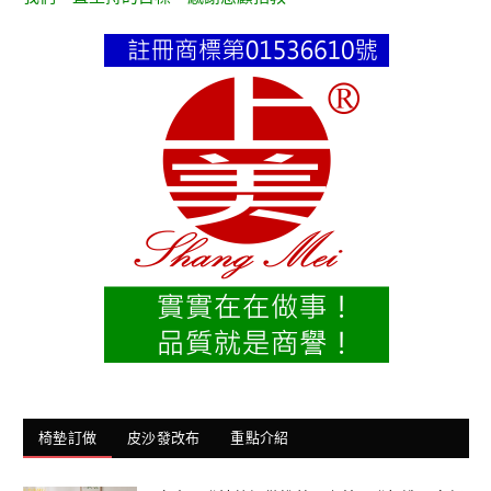
椅墊訂做
皮沙發改布
重點介紹