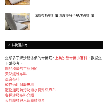
涼感布椅墊訂做 弧度沙發坐墊/椅墊訂做
布料挑選指南
您想多了解沙發傢俱的常識嗎?
上美沙發常識小百科
，歡迎您
下載參考。
關於椅墊的工藝細節
天然纖維布料
亞麻布料
竉物適用耐磨布料
竉物適用防污防潑水特殊亞麻布
各種沙發布料介紹
天然纖維與人造纖維簡介