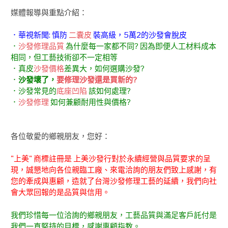
媒體報導與重點介紹：
．華視新聞: 慎防
二囊皮
裝高級，5萬2的沙發會脫皮
．
沙發修理品質
為什麼每一家都不同? 因為即便人工材料成本
相同，但工藝技術卻不一定相等
．真皮
沙發價格
差異大，如何選購沙發?
．
沙發壞了，
要修理沙發還是買新的?
．沙發常見的
底座凹陷
該如何處理?
．
沙發修理
如何兼顧耐用性與價格?
各位敬愛的鄉親朋友，您好：
"上美" 商標註冊是 上美沙發行對於永續經營與品質要求的呈
現，誠懇地向各位親臨工廠、來電洽詢的朋友們致上感謝，有
您的牽成與惠顧，造就了台灣沙發修理工藝的延續，我們向社
會大眾回報的是品質與信用。
我們珍惜每一位洽詢的鄉親朋友，工藝品質與滿足客戶託付是
我們一直堅持的目標，感謝惠顧指教。