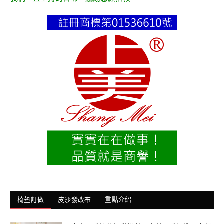
椅墊訂做
皮沙發改布
重點介紹