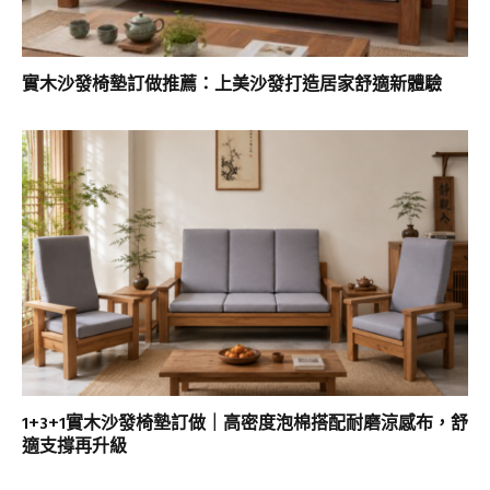
實木沙發椅墊訂做推薦：上美沙發打造居家舒適新體驗
1+3+1實木沙發椅墊訂做｜高密度泡棉搭配耐磨涼感布，舒
適支撐再升級