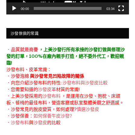
00:00
03:34
沙發傢俱的常識
．
品質就是商譽
，上美沙發行所有承接的沙發訂做與修理沙
發的訂單，100%在廠內親手打造，絕不委外代工，歡迎親
臨!
沙發布料、皮革常識：
．
沙發泡棉
與沙發常見凹陷故障的關係
．向您介紹沙發布料的特性:
沙發布料與沙發皮比較
．您需要知道的
沙發皮革
材質的常識!
．上美沙發採用的
沙發布料
，是運用在沙發、抱枕、床頭
板、餐椅的最佳布料，營造客廳或臥室整體美觀之舒適感。
．沙發常見的脫皮變質，如何處理?
慎選沙發皮
．沙發保養：
如何保養牛皮沙發?
．
沙發布料
與
沙發皮
的比較