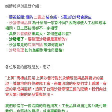
媒體報導與重點介紹：
．華視新聞: 慎防
二囊皮
裝高級，5萬2的沙發會脫皮
．
沙發修理品質
為什麼每一家都不同? 因為即便人工材料成本
相同，但工藝技術卻不一定相等
．真皮
沙發價格
差異大，如何選購沙發?
．
沙發壞了，
要修理沙發還是買新的?
．沙發常見的
底座凹陷
該如何處理?
．
沙發修理
如何兼顧耐用性與價格?
各位敬愛的鄉親朋友，您好：
"上美" 商標註冊是 上美沙發行對於永續經營與品質要求的呈
現，誠懇地向各位親臨工廠、來電洽詢的朋友們致上感謝，有
您的牽成與惠顧，造就了台灣沙發修理工藝的延續，我們向社
會大眾回報的是品質與信用。
我們珍惜每一位洽詢的鄉親朋友，工藝品質與滿足客戶託付是
我們一直堅持的目標，感謝惠顧指教。