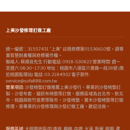
上美沙發修理訂做工廠
統一編號：31557431 "上美" 註冊商標第01536610號，請尊
重智慧財產權與商標著作權。
聯絡人: 蔡順良先生 行動電話: 0918-530823 營業時間: 週一
至週六 08:30~17:30 地址：桃園市八德區介壽路一段28號 (靠
近桃園監理站) 電話: 03-2184932 電子郵件:
service@sofa888.com.tw
營業項目:
沙發椅墊訂做推薦上美沙發行，專業的沙發椅墊訂
製、沙發布套、貓抓布椅墊等訂做，服務區域為台北市、新北
市、桃園與新竹苗栗等縣市，沙發椅墊、實木沙發椅墊等訂做
修理，是專業的沙發修理與沙發訂做工廠，歡迎洽詢。
服務區域:
大桃園地區(如:南崁, 楊梅, 中壢, 大溪, 新屋, 桃園, 蘆