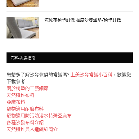
涼感布椅墊訂做 弧度沙發坐墊/椅墊訂做
布料挑選指南
您想多了解沙發傢俱的常識嗎?
上美沙發常識小百科
，歡迎您
下載參考。
關於椅墊的工藝細節
天然纖維布料
亞麻布料
竉物適用耐磨布料
竉物適用防污防潑水特殊亞麻布
各種沙發布料介紹
天然纖維與人造纖維簡介