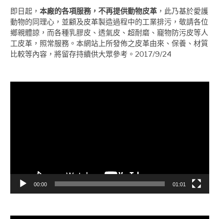
即日起，
本廠的各項服務，不再提供動物皮革
，此乃基於愛護
動物的同理心，並顧及皮革製造過程中的工業排污，敬請各位
鄉親體諒，而各種乳膠皮、透氣皮、超耐磨、竉物防污皮等人
工皮革，照常服務。本網站上所發佈之皮革由來、保養、材質
比較等內容，將留存持續供大眾參考。2017/9/24
視
訊
播
放
器
00:00
01:01