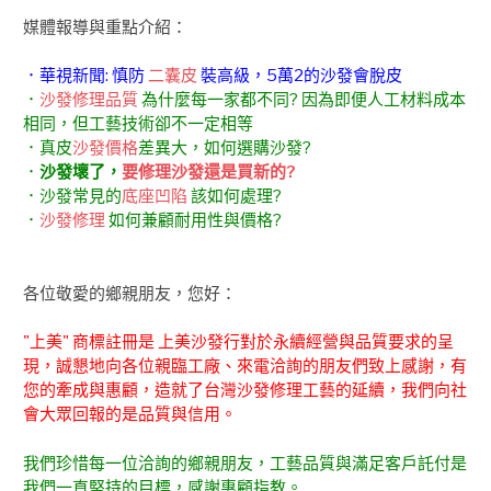
媒體報導與重點介紹：
．華視新聞: 慎防
二囊皮
裝高級，5萬2的沙發會脫皮
．
沙發修理品質
為什麼每一家都不同? 因為即便人工材料成本
相同，但工藝技術卻不一定相等
．真皮
沙發價格
差異大，如何選購沙發?
．
沙發壞了，
要修理沙發還是買新的?
．沙發常見的
底座凹陷
該如何處理?
．
沙發修理
如何兼顧耐用性與價格?
各位敬愛的鄉親朋友，您好：
"上美" 商標註冊是 上美沙發行對於永續經營與品質要求的呈
現，誠懇地向各位親臨工廠、來電洽詢的朋友們致上感謝，有
您的牽成與惠顧，造就了台灣沙發修理工藝的延續，我們向社
會大眾回報的是品質與信用。
我們珍惜每一位洽詢的鄉親朋友，工藝品質與滿足客戶託付是
我們一直堅持的目標，感謝惠顧指教。