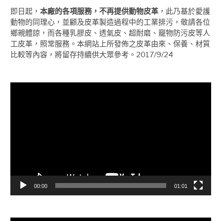
即日起，
本廠的各項服務，不再提供動物皮革
，此乃基於愛護
動物的同理心，並顧及皮革製造過程中的工業排污，敬請各位
鄉親體諒，而各種乳膠皮、透氣皮、超耐磨、竉物防污皮等人
工皮革，照常服務。本網站上所發佈之皮革由來、保養、材質
比較等內容，將留存持續供大眾參考。2017/9/24
視
訊
播
放
器
00:00
01:01