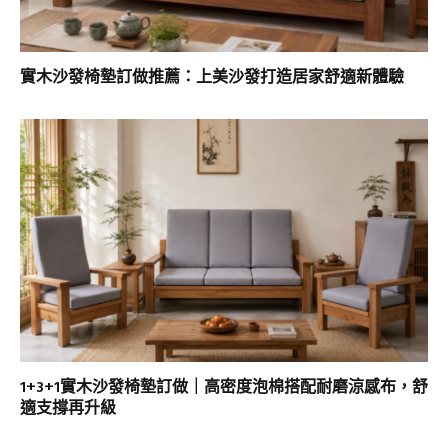
實木沙發椅墊訂做推薦：上美沙發打造居家舒適新體驗
1+3+1實木沙發椅墊訂做｜高密度泡棉搭配耐磨涼感布，舒
適支撐再升級