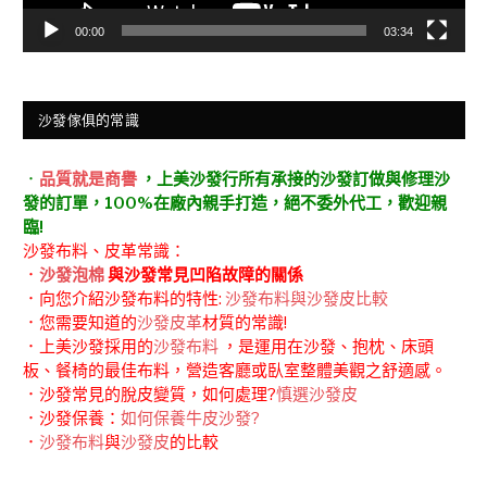
00:00
03:34
沙發傢俱的常識
．
品質就是商譽
，上美沙發行所有承接的沙發訂做與修理沙
發的訂單，100%在廠內親手打造，絕不委外代工，歡迎親
臨!
沙發布料、皮革常識：
．
沙發泡棉
與沙發常見凹陷故障的關係
．向您介紹沙發布料的特性:
沙發布料與沙發皮比較
．您需要知道的
沙發皮革
材質的常識!
．上美沙發採用的
沙發布料
，是運用在沙發、抱枕、床頭
板、餐椅的最佳布料，營造客廳或臥室整體美觀之舒適感。
．沙發常見的脫皮變質，如何處理?
慎選沙發皮
．沙發保養：
如何保養牛皮沙發?
．
沙發布料
與
沙發皮
的比較