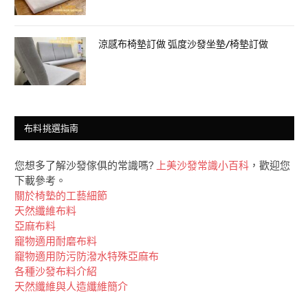
涼感布椅墊訂做 弧度沙發坐墊/椅墊訂做
布料挑選指南
您想多了解沙發傢俱的常識嗎?
上美沙發常識小百科
，歡迎您
下載參考。
關於椅墊的工藝細節
天然纖維布料
亞麻布料
竉物適用耐磨布料
竉物適用防污防潑水特殊亞麻布
各種沙發布料介紹
天然纖維與人造纖維簡介