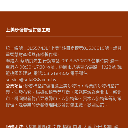
上美沙發修理訂做工廠
統一編號：31557431 "上美" 註冊商標第01536610號，請尊
重智慧財產權與商標著作權。
聯絡人: 蔡順良先生 行動電話: 0918-530823 營業時間: 週一
至週六 08:30~17:30 地址：桃園市八德區介壽路一段28號 (靠
近桃園監理站) 電話: 03-2184932 電子郵件:
service@sofa888.com.tw
營業項目:
沙發椅墊訂做推薦上美沙發行，專業的沙發椅墊訂
製、沙發布套、貓抓布椅墊等訂做，服務區域為台北市、新北
市、桃園與新竹苗栗等縣市，沙發椅墊、實木沙發椅墊等訂做
修理，是專業的沙發修理與沙發訂做工廠，歡迎洽詢。
服務區域:
大桃園地區(如:南崁, 楊梅, 中壢, 大溪, 新屋, 桃園, 蘆