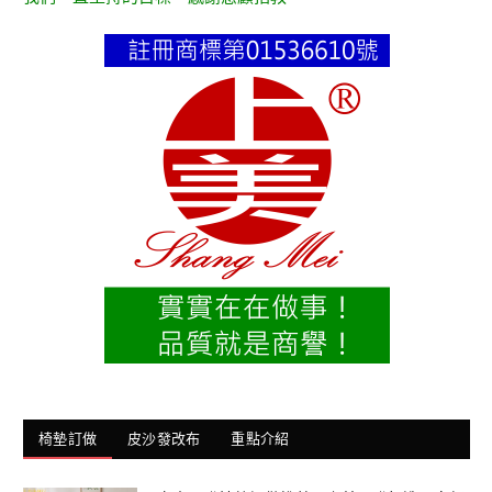
椅墊訂做
皮沙發改布
重點介紹