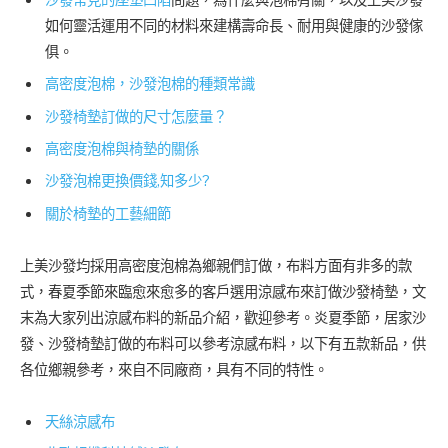
沙發常見的座墊凹陷
問題，為什麼與泡棉有關，以及上美沙發
如何靈活運用不同的材料來建構壽命長、耐用與健康的沙發傢
俱。
高密度泡棉，沙發泡棉的種類常識
沙發椅墊訂做的尺寸怎麼量？
高密度泡棉與椅墊的關係
沙發泡棉更換價錢,知多少?
關於椅墊的工藝細節
上美沙發均採用高密度泡棉為鄉親們訂做，布料方面有非多的款
式，春夏季節來臨愈來愈多的客戶選用涼感布來訂做沙發椅墊，文
末為大家列出涼感布料的新品介紹，歡迎參考。炎夏季節，居家沙
發、沙發椅墊訂做的布料可以參考涼感布料，以下有五款新品，供
各位鄉親參考，來自不同廠商，具有不同的特性。
天絲涼感布