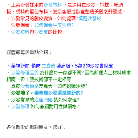
．上美沙發採用的
沙發布料
，是運用在沙發、抱枕、床頭
板、餐椅的最佳布料，營造客廳或臥室整體美觀之舒適感。
．沙發常見的脫皮變質，如何處理?
慎選沙發皮
．沙發保養：
如何保養牛皮沙發?
．
沙發布料
與
沙發皮
的比較
媒體報導與重點介紹：
．華視新聞: 慎防
二囊皮
裝高級，5萬2的沙發會脫皮
．
沙發修理品質
為什麼每一家都不同? 因為即便人工材料成本
相同，但工藝技術卻不一定相等
．真皮
沙發價格
差異大，如何選購沙發?
．
沙發壞了，
要修理沙發還是買新的?
．沙發常見的
底座凹陷
該如何處理?
．
沙發修理
如何兼顧耐用性與價格?
各位敬愛的鄉親朋友，您好：