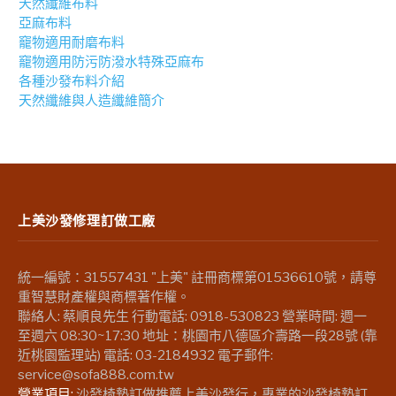
天然纖維布料
亞麻布料
竉物適用耐磨布料
竉物適用防污防潑水特殊亞麻布
各種沙發布料介紹
天然纖維與人造纖維簡介
上美沙發修理訂做工廠
統一編號：31557431 "上美" 註冊商標第01536610號，請尊
重智慧財產權與商標著作權。
聯絡人: 蔡順良先生 行動電話: 0918-530823 營業時間: 週一
至週六 08:30~17:30 地址：桃園市八德區介壽路一段28號 (靠
近桃園監理站) 電話: 03-2184932 電子郵件:
service@sofa888.com.tw
營業項目:
沙發椅墊訂做推薦上美沙發行，專業的沙發椅墊訂