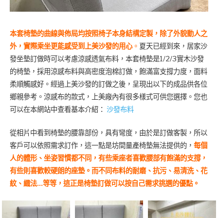
本套椅墊的曲線與佈局均按照椅子本身結構定製，除了外貌動人之
外，實際乘坐更能感受到上美沙發的用心
。
夏天已經到來，居家沙
發坐墊訂做時可以考慮涼感透氣布料，本套椅墊是1/2/3實木沙發
的椅墊，採用涼感布料與高密度泡棉訂做，飽滿富支撐力度，面料
柔順觸感好。經過上美沙發的訂做之後，呈現出以下的成品供各位
鄉親參考。涼感布的款式，上美廠內有很多樣式可供您選擇。您也
可以在本網站中查看基本介紹：
沙發布料
從相片中看到椅墊的腰靠部份，具有彎度，由於是訂做客製，所以
客戶可以依照需求訂作，這一點是坊間量產椅墊無法提供的，
每個
人的體形、坐姿習慣都不同，有些乘座者喜歡腰部有飽滿的支撐，
有些則喜歡較硬朗的座墊。而不同布料的耐磨、抗污、易清洗、花
紋、織法…等等，這正是椅墊訂做可以按自己需求挑選的優點。