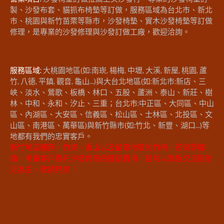
製、沙發布套、貓抓布椅墊等訂做，服務區域為台北市、新北
市、桃園與新竹苗栗等縣市，沙發椅墊、實木沙發椅墊等訂做
修理，是專業的沙發修理與沙發訂做工廠，歡迎洽詢。
服務區域:
大桃園地區(如:南崁, 楊梅, 中壢, 大溪, 新屋, 桃園, 蘆
竹, 八德, 平鎮, 觀音, 龜山...)與大台北地區(如:新北市:新店、三
峽、淡水、鶯歌、板橋、林口、五股、蘆洲、泰山、新莊、樹
林、中和、永和、汐止、三重；台北市:中正區、大同區、中山
區、內湖區、大安區、信義區、松山區、士林區、北投區、文
山區、南港區、萬華區)與新竹縣市(如:竹北、新豐、湖口...)等
地都有我們的忠實客戶。
新竹地區關西、竹東、香山以及苗栗地區的竹南、頭份等鄉
鎮，考量客戶委託沙發修理的運送費用，目前以靠近交流道附
近為主。敬請見諒！