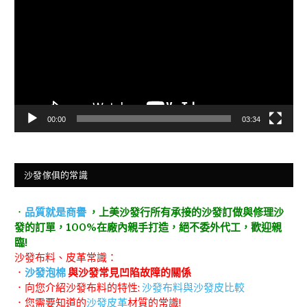
播
放
器
00:00
03:34
沙發傢俱的常識
．
品質就是商譽
，上美沙發行所有承接的沙發訂做與修理沙
發的訂單，100%在廠內親手打造，絕不委外代工，歡迎親
臨!
沙發布料、皮革常識：
．
沙發泡棉
與沙發常見凹陷故障的關係
．向您介紹沙發布料的特性:
沙發布料與沙發皮比較
．您需要知道的
沙發皮革
材質的常識!