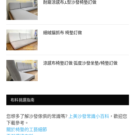
耐磨涼感布,L型沙發椅墊訂做
細絨貓抓布 椅墊訂做
涼感布椅墊訂做 弧度沙發坐墊/椅墊訂做
布料挑選指南
您想多了解沙發傢俱的常識嗎?
上美沙發常識小百科
，歡迎您
下載參考。
關於椅墊的工藝細節