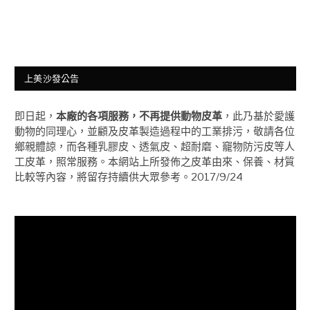
上美沙發公告
即日起，
本廠的各項服務，不再提供動物皮革
，此乃基於愛護
動物的同理心，並顧及皮革製造過程中的工業排污，敬請各位
鄉親體諒，而各種乳膠皮、透氣皮、超耐磨、竉物防污皮等人
工皮革，照常服務。本網站上所發佈之皮革由來、保養、材質
比較等內容，將留存持續供大眾參考。2017/9/24
視
訊
播
放
器