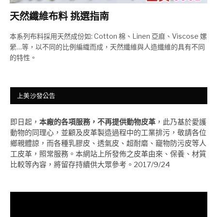
天然纖維布料 挑選指南
本系列布料採用天然成份如: Cotton 棉、Linen 亞麻、Viscose 嫘
縈…等，以不同的比例編織而成，天然纖維與人造纖維的具有不同
的特性。
上美沙發公告
即日起，
本廠的各項服務，不再提供動物皮革
，此乃基於愛護
動物的同理心，並顧及皮革製造過程中的工業排污，敬請各位
鄉親體諒，而各種乳膠皮、透氣皮、超耐磨、竉物防污皮等人
工皮革，照常服務。本網站上所發佈之皮革由來、保養、材質
比較等內容，將留存持續供大眾參考。2017/9/24
視
訊
播