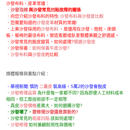
沙發布料、皮革常識：
．
沙發泡棉
與沙發常見凹陷故障的關係
．向您介紹沙發布料的特性:
沙發布料與沙發皮比較
．您需要知道的
沙發皮革
材質的常識!
．上美沙發採用的
沙發布料
，是運用在沙發、抱枕、床頭
板、餐椅的最佳布料，營造客廳或臥室整體美觀之舒適感。
．沙發常見的脫皮變質，如何處理?
慎選沙發皮
．沙發保養：
如何保養牛皮沙發?
．
沙發布料
與
沙發皮
的比較
媒體報導與重點介紹：
．華視新聞: 慎防
二囊皮
裝高級，5萬2的沙發會脫皮
．
沙發修理品質
為什麼每一家都不同? 因為即便人工材料成本
相同，但工藝技術卻不一定相等
．真皮
沙發價格
差異大，如何選購沙發?
．
沙發壞了，
要修理沙發還是買新的?
．沙發常見的
底座凹陷
該如何處理?
．
沙發修理
如何兼顧耐用性與價格?