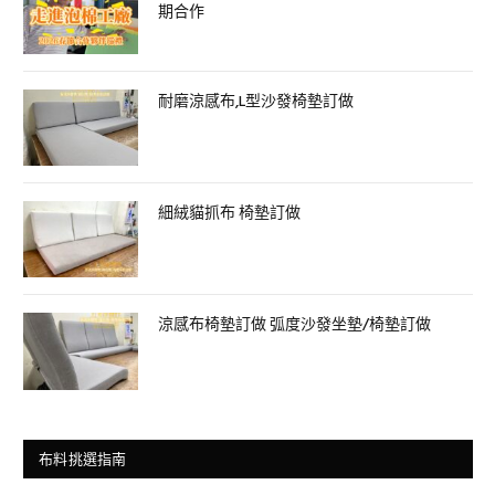
期合作
耐磨涼感布,L型沙發椅墊訂做
細絨貓抓布 椅墊訂做
涼感布椅墊訂做 弧度沙發坐墊/椅墊訂做
布料挑選指南