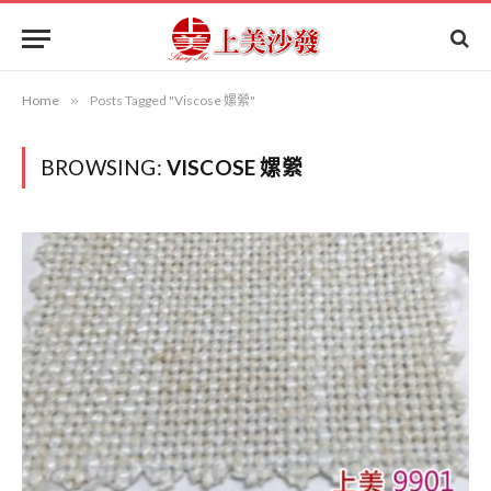
Home
»
Posts Tagged "Viscose 嫘縈"
BROWSING:
VISCOSE 嫘縈