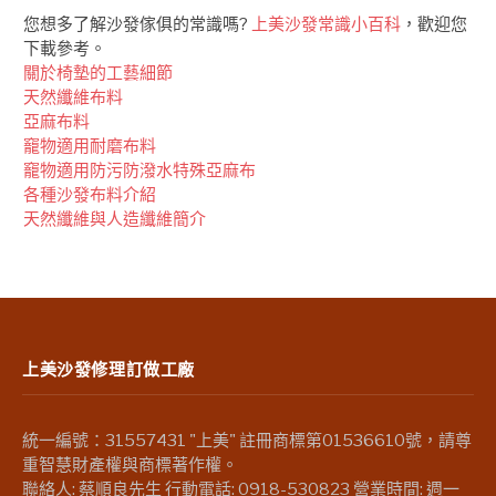
您想多了解沙發傢俱的常識嗎?
上美沙發常識小百科
，歡迎您
下載參考。
關於椅墊的工藝細節
天然纖維布料
亞麻布料
竉物適用耐磨布料
竉物適用防污防潑水特殊亞麻布
各種沙發布料介紹
天然纖維與人造纖維簡介
上美沙發修理訂做工廠
統一編號：31557431 "上美" 註冊商標第01536610號，請尊
重智慧財產權與商標著作權。
聯絡人: 蔡順良先生 行動電話: 0918-530823 營業時間: 週一