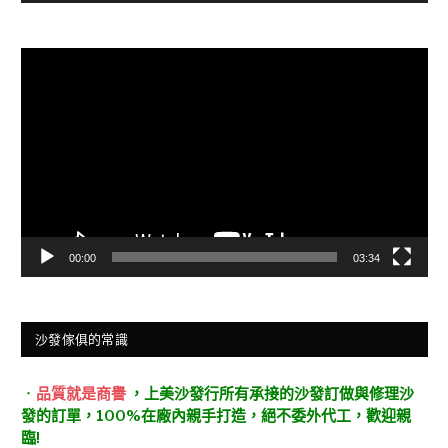
視
訊
播
放
器
00:00
03:34
沙發傢俱的常識
．
品質就是商譽
，上美沙發行所有承接的沙發訂做與修理沙
發的訂單，100%在廠內親手打造，絕不委外代工，歡迎親
臨!