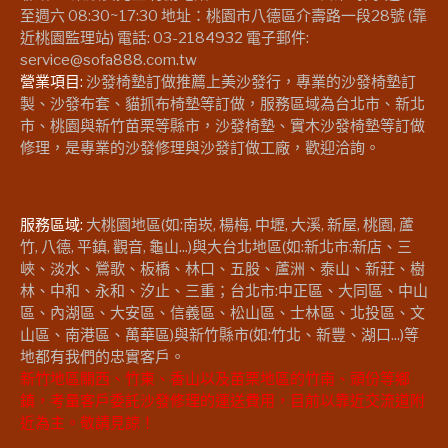
至週六 08:30~17:30 地址：桃園市八德區介壽路一段28號 (靠
近桃園監理站) 電話: 03-2184932 電子郵件:
service@sofa888.com.tw
營業項目:
沙發椅墊訂做推薦上美沙發行，專業的沙發椅墊訂
製、沙發布套、貓抓布椅墊等訂做，服務區域為台北市、新北
市、桃園與新竹苗栗等縣市，沙發椅墊、實木沙發椅墊等訂做
修理，是專業的沙發修理與沙發訂做工廠，歡迎洽詢。
服務區域:
大桃園地區(如:南崁, 楊梅, 中壢, 大溪, 新屋, 桃園, 蘆
竹, 八德, 平鎮, 觀音, 龜山...)與大台北地區(如:新北市:新店、三
峽、淡水、鶯歌、板橋、林口、五股、蘆洲、泰山、新莊、樹
林、中和、永和、汐止、三重；台北市:中正區、大同區、中山
區、內湖區、大安區、信義區、松山區、士林區、北投區、文
山區、南港區、萬華區)與新竹縣市(如:竹北、新豐、湖口...)等
地都有我們的忠實客戶。
新竹地區關西、竹東、香山以及苗栗地區的竹南、頭份等鄉
鎮，考量客戶委託沙發修理的運送費用，目前以靠近交流道附
近為主。敬請見諒！