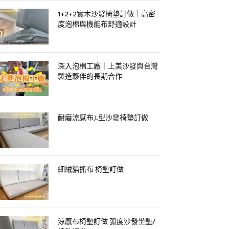
1+2+2實木沙發椅墊訂做｜高密
度泡棉與機能布舒適設計
深入泡棉工廠｜上美沙發與台灣
製造夥伴的長期合作
耐磨涼感布,L型沙發椅墊訂做
細絨貓抓布 椅墊訂做
涼感布椅墊訂做 弧度沙發坐墊/