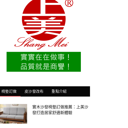
椅墊訂做
皮沙發改布
重點介紹
實木沙發椅墊訂做推薦：上美沙
發打造居家舒適新體驗