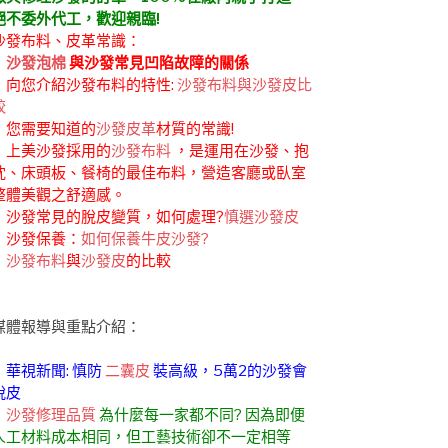
絕不委外代工，歡迎親臨!
沙發布料、皮革常識：
．
沙發泡棉
與沙發常見凹陷故障的關係
．向您介紹沙發布料的特性:
沙發布料與沙發皮比
較
．您需要知道的
沙發皮革
材質的常識!
．上美沙發採用的
沙發布料
，是運用在沙發、抱
枕、床頭板、餐椅的最佳布料，營造客廳或臥室
整體美觀之舒適感。
．沙發常見的脫皮變質，如何處理?
慎選沙發皮
．沙發保養：
如何保養牛皮沙發?
．
沙發布料
與
沙發皮
的比較
媒體報導與重點介紹：
．華視新聞: 慎防
二囊皮
裝高級，5萬2的沙發會
脫皮
．
沙發修理品質
為什麼每一家都不同? 因為即便
人工材料成本相同，但工藝技術卻不一定相等