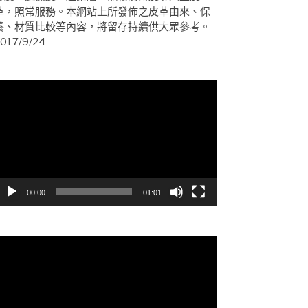
革，照常服務。本網站上所發佈之皮革由來、保
養、材質比較等內容，將留存持續供大眾參考。
017/9/24
視
訊
播
放
器
00:00
01:01
視
訊
播
放
器