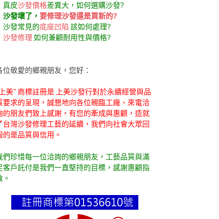
．真皮
沙發價格
差異大，如何選購沙發?
．
沙發壞了，
要修理沙發還是買新的?
．沙發常見的
底座凹陷
該如何處理?
．
沙發修理
如何兼顧耐用性與價格?
各位敬愛的鄉親朋友，您好：
"上美" 商標註冊是 上美沙發行對於永續經營與品
質要求的呈現，誠懇地向各位親臨工廠、來電洽
詢的朋友們致上感謝，有您的牽成與惠顧，造就
了台灣沙發修理工藝的延續，我們向社會大眾回
報的是品質與信用。
我們珍惜每一位洽詢的鄉親朋友，工藝品質與滿
足客戶託付是我們一直堅持的目標，感謝惠顧指
教。