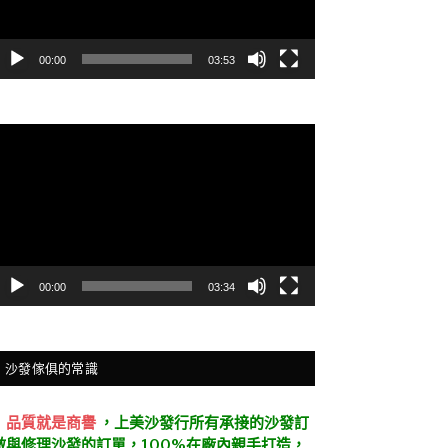
00:00
03:53
視
訊
播
放
器
00:00
03:34
沙發傢俱的常識
．
品質就是商譽
，上美沙發行所有承接的沙發訂
做與修理沙發的訂單，100%在廠內親手打造，