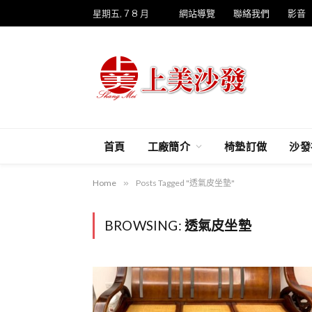
星期五, 7 8 月
網站導覽
聯絡我們
影音
首頁
工廠簡介
椅墊訂做
沙發
Home
»
Posts Tagged "透氣皮坐墊"
BROWSING:
透氣皮坐墊