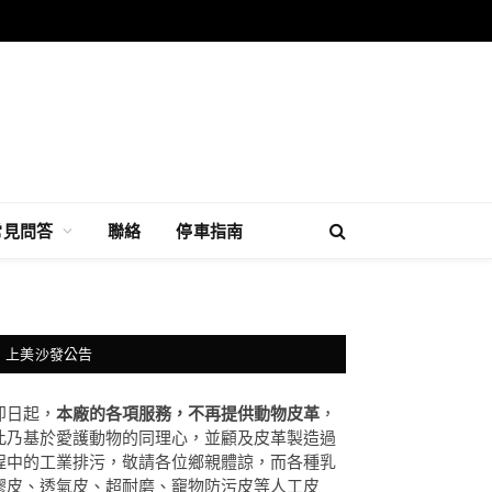
常見問答
聯絡
停車指南
上美沙發公告
即日起，
本廠的各項服務，不再提供動物皮革
，
此乃基於愛護動物的同理心，並顧及皮革製造過
程中的工業排污，敬請各位鄉親體諒，而各種乳
膠皮、透氣皮、超耐磨、竉物防污皮等人工皮