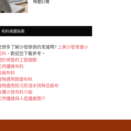
椅墊訂做
布料挑選指南
您想多了解沙發傢俱的常識嗎?
上美沙發常識小
百科
，歡迎您下載參考。
關於椅墊的工藝細節
天然纖維布料
亞麻布料
竉物適用耐磨布料
竉物適用防污防潑水特殊亞麻布
各種沙發布料介紹
天然纖維與人造纖維簡介