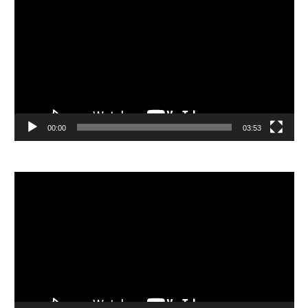
訊
播
放
器
00:00
03:53
視
訊
播
放
器