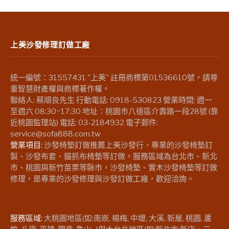
上美沙發修理訂做工廠
統一編號：31557431 "上美" 註冊商標第01536610號，請尊
重智慧財產權與商標著作權。
聯絡人: 蔡順良先生 行動電話: 0918-530823 營業時間: 週一
至週六 08:30~17:30 地址：桃園市八德區介壽路一段28號 (靠
近桃園監理站) 電話: 03-2184932 電子郵件:
service@sofa888.com.tw
營業項目:
沙發椅墊訂做推薦上美沙發行，專業的沙發椅墊訂
製、沙發布套、貓抓布椅墊等訂做，服務區域為台北市、新北
市、桃園與新竹苗栗等縣市，沙發椅墊、實木沙發椅墊等訂做
修理，是專業的沙發修理與沙發訂做工廠，歡迎洽詢。
服務區域:
大桃園地區(如:南崁, 楊梅, 中壢, 大溪, 新屋, 桃園, 蘆