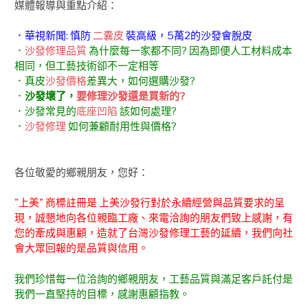
媒體報導與重點介紹：
．華視新聞: 慎防
二囊皮
裝高級，5萬2的沙發會脫皮
．
沙發修理品質
為什麼每一家都不同? 因為即便人工材料成本
相同，但工藝技術卻不一定相等
．真皮
沙發價格
差異大，如何選購沙發?
．
沙發壞了，
要修理沙發還是買新的?
．沙發常見的
底座凹陷
該如何處理?
．
沙發修理
如何兼顧耐用性與價格?
各位敬愛的鄉親朋友，您好：
"上美" 商標註冊是 上美沙發行對於永續經營與品質要求的呈
現，誠懇地向各位親臨工廠、來電洽詢的朋友們致上感謝，有
您的牽成與惠顧，造就了台灣沙發修理工藝的延續，我們向社
會大眾回報的是品質與信用。
我們珍惜每一位洽詢的鄉親朋友，工藝品質與滿足客戶託付是
我們一直堅持的目標，感謝惠顧指教。