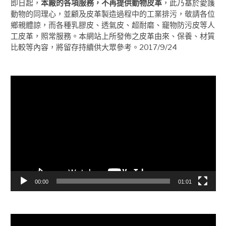
即日起，
本廠的各項服務，不再提供動物皮革
，此乃基於愛護
動物的同理心，並顧及皮革製造過程中的工業排污，敬請各位
鄉親體諒，而各種乳膠皮、透氣皮、超耐磨、竉物防污皮等人
工皮革，照常服務。本網站上所發佈之皮革由來、保養、材質
比較等內容，將留存持續供大眾參考。2017/9/24
視
訊
播
放
器
00:00
01:01
視