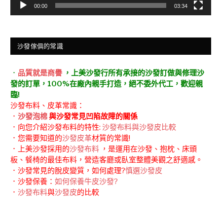
00:00
03:34
沙發傢俱的常識
．
品質就是商譽
，上美沙發行所有承接的沙發訂做與修理沙
發的訂單，100%在廠內親手打造，絕不委外代工，歡迎親
臨!
沙發布料、皮革常識：
．
沙發泡棉
與沙發常見凹陷故障的關係
．向您介紹沙發布料的特性:
沙發布料與沙發皮比較
．您需要知道的
沙發皮革
材質的常識!
．上美沙發採用的
沙發布料
，是運用在沙發、抱枕、床頭
板、餐椅的最佳布料，營造客廳或臥室整體美觀之舒適感。
．沙發常見的脫皮變質，如何處理?
慎選沙發皮
．沙發保養：
如何保養牛皮沙發?
．
沙發布料
與
沙發皮
的比較