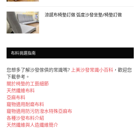
涼感布椅墊訂做 弧度沙發坐墊/椅墊訂做
布料挑選指南
您想多了解沙發傢俱的常識嗎?
上美沙發常識小百科
，歡迎您
下載參考。
關於椅墊的工藝細節
天然纖維布料
亞麻布料
竉物適用耐磨布料
竉物適用防污防潑水特殊亞麻布
各種沙發布料介紹
天然纖維與人造纖維簡介