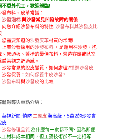
絕不委外代工，歡迎親臨!
沙發布料、皮革常識：
．
沙發泡棉
與沙發常見凹陷故障的關係
．向您介紹沙發布料的特性:
沙發布料與沙發皮比
較
．您需要知道的
沙發皮革
材質的常識!
．上美沙發採用的
沙發布料
，是運用在沙發、抱
枕、床頭板、餐椅的最佳布料，營造客廳或臥室
整體美觀之舒適感。
．沙發常見的脫皮變質，如何處理?
慎選沙發皮
．沙發保養：
如何保養牛皮沙發?
．
沙發布料
與
沙發皮
的比較
媒體報導與重點介紹：
．華視新聞: 慎防
二囊皮
裝高級，5萬2的沙發會
脫皮
．
沙發修理品質
為什麼每一家都不同? 因為即便
人工材料成本相同，但工藝技術卻不一定相等