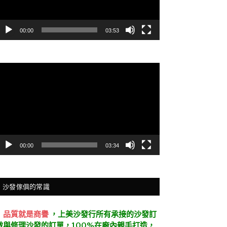
00:00
03:53
視
訊
播
放
器
00:00
03:34
沙發傢俱的常識
．
品質就是商譽
，上美沙發行所有承接的沙發訂
做與修理沙發的訂單，100%在廠內親手打造，