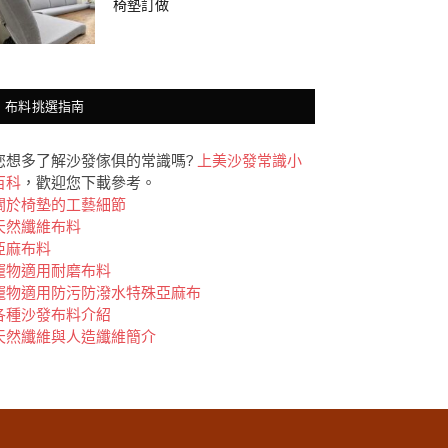
椅墊訂做
布料挑選指南
您想多了解沙發傢俱的常識嗎?
上美沙發常識小
百科
，歡迎您下載參考。
關於椅墊的工藝細節
天然纖維布料
亞麻布料
竉物適用耐磨布料
竉物適用防污防潑水特殊亞麻布
各種沙發布料介紹
天然纖維與人造纖維簡介