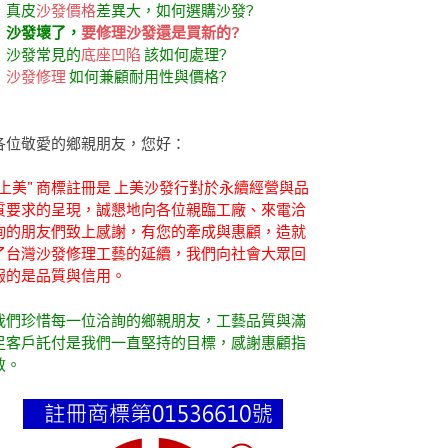
．真皮
沙發價格
差異大，如何選購沙發?
．
沙發壞了，
要修理沙發還是買新的?
．沙發常見的
底座凹陷
該如何處理?
．
沙發修理
如何兼顧耐用性與價格?
各位敬愛的鄉親朋友，您好：
"上美" 商標註冊是 上美沙發行對於永續經營與品
質要求的呈現，誠懇地向各位親臨工廠、來電洽
詢的朋友們致上感謝，有您的牽成與惠顧，造就
了台灣沙發修理工藝的延續，我們向社會大眾回
報的是品質與信用。
我們珍惜每一位洽詢的鄉親朋友，工藝品質與滿
足客戶託付是我們一直堅持的目標，感謝惠顧指
教。