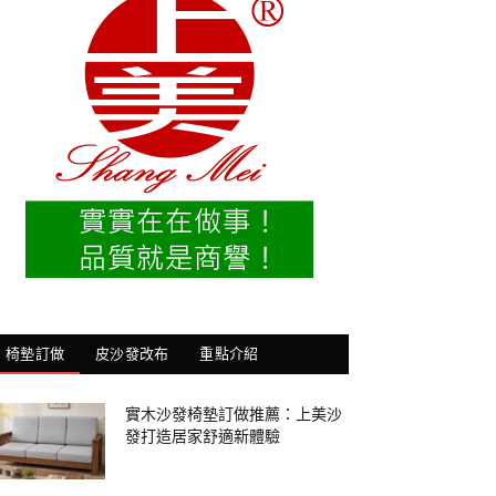
椅墊訂做
皮沙發改布
重點介紹
實木沙發椅墊訂做推薦：上美沙
發打造居家舒適新體驗