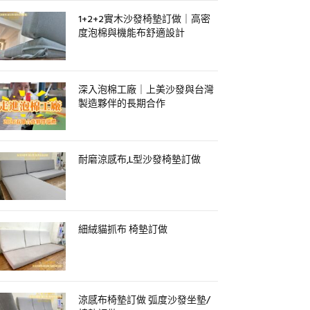
1+2+2實木沙發椅墊訂做｜高密
度泡棉與機能布舒適設計
深入泡棉工廠｜上美沙發與台灣
製造夥伴的長期合作
耐磨涼感布,L型沙發椅墊訂做
細絨貓抓布 椅墊訂做
涼感布椅墊訂做 弧度沙發坐墊/