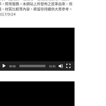
革，照常服務。本網站上所發佈之皮革由來、保
養、材質比較等內容，將留存持續供大眾參考。
017/9/24
視
訊
播
放
器
00:00
01:01
視
訊
播
放
器