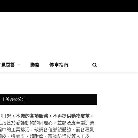
常見問答
聯絡
停車指南
上美沙發公告
即日起，
本廠的各項服務，不再提供動物皮革
，
此乃基於愛護動物的同理心，並顧及皮革製造過
程中的工業排污，敬請各位鄉親體諒，而各種乳
膠皮、透氣皮、超耐磨、竉物防污皮等人工皮