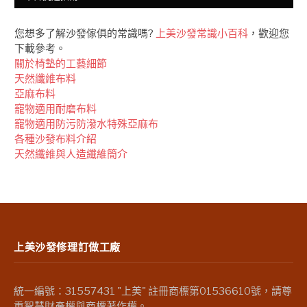
您想多了解沙發傢俱的常識嗎?
上美沙發常識小百科
，歡迎您
下載參考。
關於椅墊的工藝細節
天然纖維布料
亞麻布料
竉物適用耐磨布料
竉物適用防污防潑水特殊亞麻布
各種沙發布料介紹
天然纖維與人造纖維簡介
上美沙發修理訂做工廠
統一編號：31557431 "上美" 註冊商標第01536610號，請尊
重智慧財產權與商標著作權。