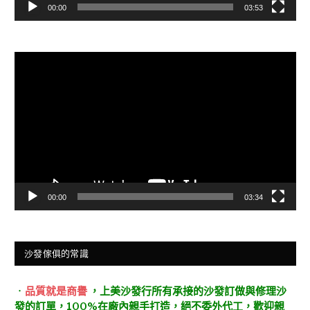
00:00
03:53
視
訊
播
放
器
00:00
03:34
沙發傢俱的常識
．
品質就是商譽
，上美沙發行所有承接的沙發訂做與修理沙
發的訂單，100%在廠內親手打造，絕不委外代工，歡迎親