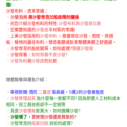
臨!
沙發布料、皮革常識：
．
沙發泡棉
與沙發常見凹陷故障的關係
．向您介紹沙發布料的特性:
沙發布料與沙發皮比較
．您需要知道的
沙發皮革
材質的常識!
．上美沙發採用的
沙發布料
，是運用在沙發、抱枕、床頭
板、餐椅的最佳布料，營造客廳或臥室整體美觀之舒適感。
．沙發常見的脫皮變質，如何處理?
慎選沙發皮
．沙發保養：
如何保養牛皮沙發?
．
沙發布料
與
沙發皮
的比較
媒體報導與重點介紹：
．華視新聞: 慎防
二囊皮
裝高級，5萬2的沙發會脫皮
．
沙發修理品質
為什麼每一家都不同? 因為即便人工材料成本
相同，但工藝技術卻不一定相等
．真皮
沙發價格
差異大，如何選購沙發?
．
沙發壞了，
要修理沙發還是買新的?
．沙發常見的
底座凹陷
該如何處理?