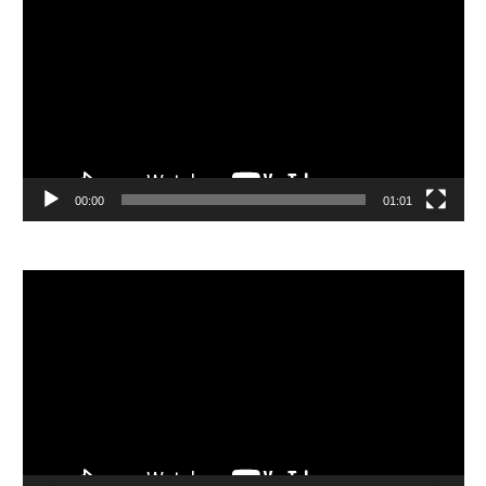
訊
播
放
器
00:00
01:01
視
訊
播
放
器