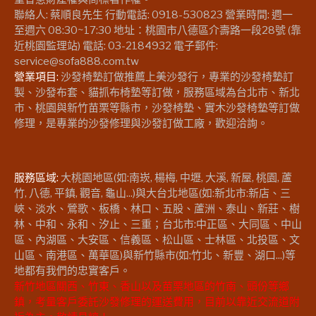
聯絡人: 蔡順良先生 行動電話: 0918-530823 營業時間: 週一
至週六 08:30~17:30 地址：桃園市八德區介壽路一段28號 (靠
近桃園監理站) 電話: 03-2184932 電子郵件:
service@sofa888.com.tw
營業項目:
沙發椅墊訂做推薦上美沙發行，專業的沙發椅墊訂
製、沙發布套、貓抓布椅墊等訂做，服務區域為台北市、新北
市、桃園與新竹苗栗等縣市，沙發椅墊、實木沙發椅墊等訂做
修理，是專業的沙發修理與沙發訂做工廠，歡迎洽詢。
服務區域:
大桃園地區(如:南崁, 楊梅, 中壢, 大溪, 新屋, 桃園, 蘆
竹, 八德, 平鎮, 觀音, 龜山...)與大台北地區(如:新北市:新店、三
峽、淡水、鶯歌、板橋、林口、五股、蘆洲、泰山、新莊、樹
林、中和、永和、汐止、三重；台北市:中正區、大同區、中山
區、內湖區、大安區、信義區、松山區、士林區、北投區、文
山區、南港區、萬華區)與新竹縣市(如:竹北、新豐、湖口...)等
地都有我們的忠實客戶。
新竹地區關西、竹東、香山以及苗栗地區的竹南、頭份等鄉
鎮，考量客戶委託沙發修理的運送費用，目前以靠近交流道附