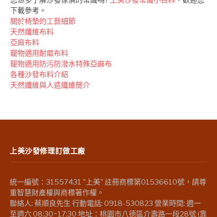
下載參考。
關於椅墊的工藝細節
天然纖維布料
亞麻布料
竉物適用耐磨布料
竉物適用防污防潑水特殊亞麻布
各種沙發布料介紹
天然纖維與人造纖維簡介
上美沙發修理訂做工廠
統一編號：31557431 "上美" 註冊商標第01536610號，請尊
重智慧財產權與商標著作權。
聯絡人: 蔡順良先生 行動電話: 0918-530823 營業時間: 週一
至週六 08:30~17:30 地址：桃園市八德區介壽路一段28號 (靠