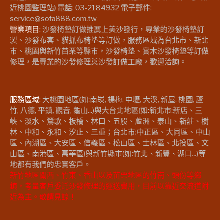
近桃園監理站) 電話: 03-2184932 電子郵件:
service@sofa888.com.tw
營業項目:
沙發椅墊訂做推薦上美沙發行，專業的沙發椅墊訂
製、沙發布套、貓抓布椅墊等訂做，服務區域為台北市、新北
市、桃園與新竹苗栗等縣市，沙發椅墊、實木沙發椅墊等訂做
修理，是專業的沙發修理與沙發訂做工廠，歡迎洽詢。
服務區域:
大桃園地區(如:南崁, 楊梅, 中壢, 大溪, 新屋, 桃園, 蘆
竹, 八德, 平鎮, 觀音, 龜山...)與大台北地區(如:新北市:新店、三
峽、淡水、鶯歌、板橋、林口、五股、蘆洲、泰山、新莊、樹
林、中和、永和、汐止、三重；台北市:中正區、大同區、中山
區、內湖區、大安區、信義區、松山區、士林區、北投區、文
山區、南港區、萬華區)與新竹縣市(如:竹北、新豐、湖口...)等
地都有我們的忠實客戶。
新竹地區關西、竹東、香山以及苗栗地區的竹南、頭份等鄉
鎮，考量客戶委託沙發修理的運送費用，目前以靠近交流道附
近為主。敬請見諒！