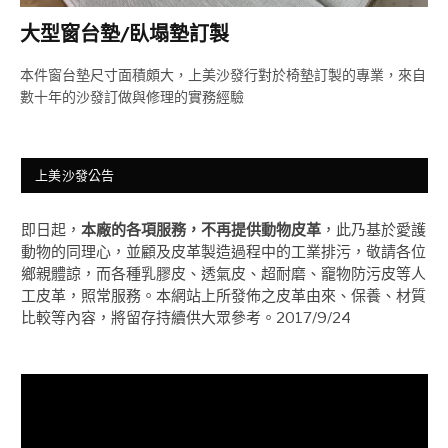
大型窗台墊/臥塌墊訂製
本件窗台墊尺寸面積頗大，上美沙發行對於椅墊訂製的專業，來自
數十年的沙發訂做與修理的實務經驗
上美沙發公告
即日起，
本廠的各項服務，不再提供動物皮革
，此乃基於愛護
動物的同理心，並顧及皮革製造過程中的工業排污，敬請各位
鄉親體諒，而各種乳膠皮、透氣皮、超耐磨、竉物防污皮等人
工皮革，照常服務。本網站上所發佈之皮革由來、保養、材質
比較等內容，將留存持續供大眾參考。2017/9/24
視
訊
播
放