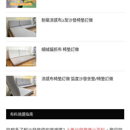
耐磨涼感布,L型沙發椅墊訂做
細絨貓抓布 椅墊訂做
涼感布椅墊訂做 弧度沙發坐墊/椅墊訂做
布料挑選指南
您想多了解沙發傢俱的常識嗎?
上美沙發常識小百科
，歡迎您