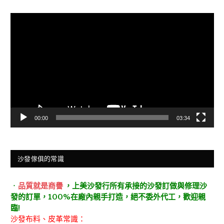
視
訊
播
放
器
00:00
03:34
沙發傢俱的常識
．
品質就是商譽
，上美沙發行所有承接的沙發訂做與修理沙
發的訂單，100%在廠內親手打造，絕不委外代工，歡迎親
臨!
沙發布料、皮革常識：