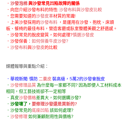
．
沙發泡棉
與沙發常見凹陷故障的關係
．向您介紹沙發布料的特性:
沙發布料與沙發皮比較
．您需要知道的
沙發皮革
材質的常識!
．上美沙發採用的
沙發布料
，是運用在沙發、抱枕、床頭
板、餐椅的最佳布料，營造客廳或臥室整體美觀之舒適感。
．沙發常見的脫皮變質，如何處理?
慎選沙發皮
．沙發保養：
如何保養牛皮沙發?
．
沙發布料
與
沙發皮
的比較
媒體報導與重點介紹：
．華視新聞: 慎防
二囊皮
裝高級，5萬2的沙發會脫皮
．
沙發修理品質
為什麼每一家都不同? 因為即便人工材料成本
相同，但工藝技術卻不一定相等
．真皮
沙發價格
差異大，如何選購沙發?
．
沙發壞了，
要修理沙發還是買新的?
．沙發常見的
底座凹陷
該如何處理?
．
沙發修理
如何兼顧耐用性與價格?