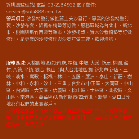
近桃園監理站) 電話: 03-2184932 電子郵件:
service@sofa888.com.tw
營業項目:
沙發椅墊訂做推薦上美沙發行，專業的沙發椅墊訂
製、沙發布套、貓抓布椅墊等訂做，服務區域為台北市、新北
市、桃園與新竹苗栗等縣市，沙發椅墊、實木沙發椅墊等訂做
修理，是專業的沙發修理與沙發訂做工廠，歡迎洽詢。
服務區域:
大桃園地區(如:南崁, 楊梅, 中壢, 大溪, 新屋, 桃園, 蘆
竹, 八德, 平鎮, 觀音, 龜山...)與大台北地區(如:新北市:新店、三
峽、淡水、鶯歌、板橋、林口、五股、蘆洲、泰山、新莊、樹
林、中和、永和、汐止、三重；台北市:中正區、大同區、中山
區、內湖區、大安區、信義區、松山區、士林區、北投區、文
山區、南港區、萬華區)與新竹縣市(如:竹北、新豐、湖口...)等
地都有我們的忠實客戶。
新竹地區關西、竹東、香山以及苗栗地區的竹南、頭份等鄉
鎮，考量客戶委託沙發修理的運送費用，目前以靠近交流道附
近為主。敬請見諒！