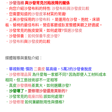
．
沙發泡棉
與沙發常見凹陷故障的關係
．向您介紹沙發布料的特性:
沙發布料與沙發皮比較
．您需要知道的
沙發皮革
材質的常識!
．上美沙發採用的
沙發布料
，是運用在沙發、抱枕、床頭
板、餐椅的最佳布料，營造客廳或臥室整體美觀之舒適感。
．沙發常見的脫皮變質，如何處理?
慎選沙發皮
．沙發保養：
如何保養牛皮沙發?
．
沙發布料
與
沙發皮
的比較
媒體報導與重點介紹：
．華視新聞: 慎防
二囊皮
裝高級，5萬2的沙發會脫皮
．
沙發修理品質
為什麼每一家都不同? 因為即便人工材料成本
相同，但工藝技術卻不一定相等
．真皮
沙發價格
差異大，如何選購沙發?
．
沙發壞了，
要修理沙發還是買新的?
．沙發常見的
底座凹陷
該如何處理?
．
沙發修理
如何兼顧耐用性與價格?