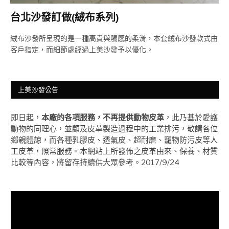
台北沙發訂做(絨布系列)
絨布沙發所呈現的是一種高貴與觸感的柔滑，本套絨布沙發款式由
客戶指定，而細節處經過上美沙發予以優化。
上美沙發公告
即日起，
本廠的各項服務，不再提供動物皮革
，此乃基於愛護
動物的同理心，並顧及皮革製造過程中的工業排污，敬請各位
鄉親體諒，而各種乳膠皮、透氣皮、超耐磨、竉物防污皮等人
工皮革，照常服務。本網站上所發佈之皮革由來、保養、材質
比較等內容，將留存持續供大眾參考。2017/9/24
視
訊
播
放