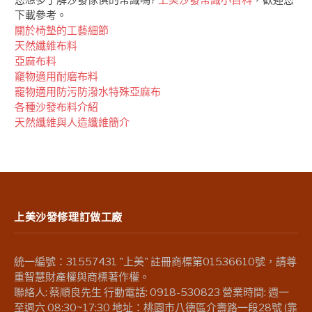
下載參考。
關於椅墊的工藝細節
天然纖維布料
亞麻布料
竉物適用耐磨布料
竉物適用防污防潑水特殊亞麻布
各種沙發布料介紹
天然纖維與人造纖維簡介
上美沙發修理訂做工廠
統一編號：31557431 "上美" 註冊商標第01536610號，請尊
重智慧財產權與商標著作權。
聯絡人: 蔡順良先生 行動電話: 0918-530823 營業時間: 週一
至週六 08:30~17:30 地址：桃園市八德區介壽路一段28號 (靠