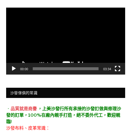
視
訊
播
放
器
00:00
03:34
沙發傢俱的常識
．
品質就是商譽
，上美沙發行所有承接的沙發訂做與修理沙
發的訂單，100%在廠內親手打造，絕不委外代工，歡迎親
臨!
沙發布料、皮革常識：