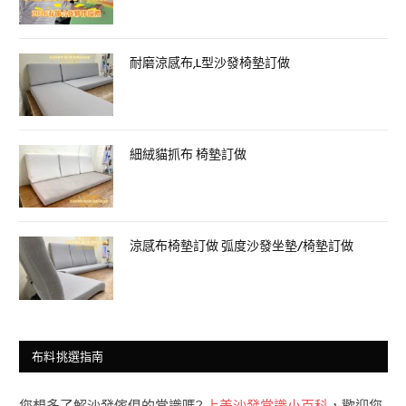
耐磨涼感布,L型沙發椅墊訂做
細絨貓抓布 椅墊訂做
涼感布椅墊訂做 弧度沙發坐墊/椅墊訂做
布料挑選指南
您想多了解沙發傢俱的常識嗎?
上美沙發常識小百科
，歡迎您