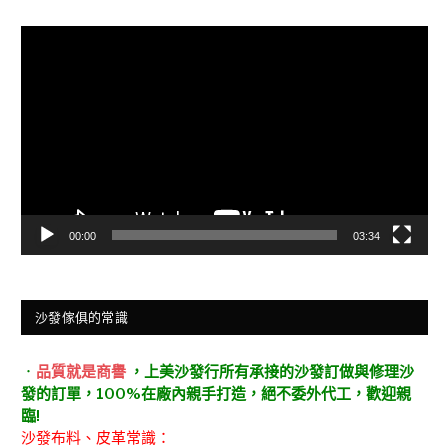
視
訊
播
放
器
00:00
03:34
沙發傢俱的常識
．
品質就是商譽
，上美沙發行所有承接的沙發訂做與修理沙
發的訂單，100%在廠內親手打造，絕不委外代工，歡迎親
臨!
沙發布料、皮革常識：