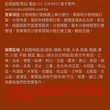
近桃園監理站) 電話: 03-2184932 電子郵件:
service@sofa888.com.tw
營業項目:
沙發椅墊訂做推薦上美沙發行，專業的沙發椅墊訂
製、沙發布套、貓抓布椅墊等訂做，服務區域為台北市、新北
市、桃園與新竹苗栗等縣市，沙發椅墊、實木沙發椅墊等訂做
修理，是專業的沙發修理與沙發訂做工廠，歡迎洽詢。
服務區域:
大桃園地區(如:南崁, 楊梅, 中壢, 大溪, 新屋, 桃園, 蘆
竹, 八德, 平鎮, 觀音, 龜山...)與大台北地區(如:新北市:新店、三
峽、淡水、鶯歌、板橋、林口、五股、蘆洲、泰山、新莊、樹
林、中和、永和、汐止、三重；台北市:中正區、大同區、中山
區、內湖區、大安區、信義區、松山區、士林區、北投區、文
山區、南港區、萬華區)與新竹縣市(如:竹北、新豐、湖口...)等
地都有我們的忠實客戶。
新竹地區關西、竹東、香山以及苗栗地區的竹南、頭份等鄉
鎮，考量客戶委託沙發修理的運送費用，目前以靠近交流道附
近為主。敬請見諒！