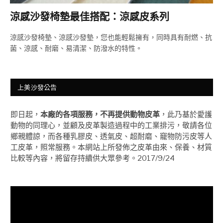
涼感沙發椅墊最佳搭配：涼感皮系列
涼感沙發椅墊、涼感沙發墊，您也能輕鬆擁有，同時具有耐燃、抗
菌、涼感、耐磨、易清潔、防潑水的特性。
上美沙發公告
即日起，
本廠的各項服務，不再提供動物皮革
，此乃基於愛護
動物的同理心，並顧及皮革製造過程中的工業排污，敬請各位
鄉親體諒，而各種乳膠皮、透氣皮、超耐磨、竉物防污皮等人
工皮革，照常服務。本網站上所發佈之皮革由來、保養、材質
比較等內容，將留存持續供大眾參考。2017/9/24
視
訊
播
放