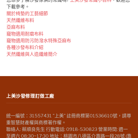
下載參考。
關於椅墊的工藝細節
天然纖維布料
亞麻布料
竉物適用耐磨布料
竉物適用防污防潑水特殊亞麻布
各種沙發布料介紹
天然纖維與人造纖維簡介
上美沙發修理訂做工廠
統一編號：31557431 "上美" 註冊商標第01536610號，請尊
重智慧財產權與商標著作權。
聯絡人: 蔡順良先生 行動電話: 0918-530823 營業時間: 週一
至週六 08:30~17:30 地址：桃園市八德區介壽路一段28號 (靠