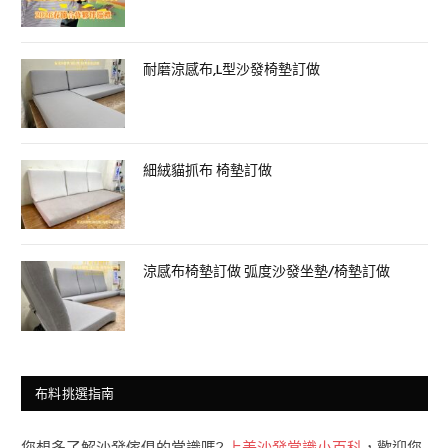
耐磨涼感布,L型沙發椅墊訂做
細絨貓抓布 椅墊訂做
涼感布椅墊訂做 弧度沙發坐墊/椅墊訂做
布料挑選指南
您想多了解沙發傢俱的常識嗎?
上美沙發常識小百科
，歡迎您