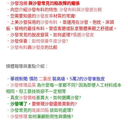
．
沙發泡棉
與沙發常見凹陷故障的關係
．向您介紹沙發布料的特性:
沙發布料與沙發皮比較
．您需要知道的
沙發皮革
材質的常識!
．上美沙發採用的
沙發布料
，是運用在沙發、抱枕、床頭
板、餐椅的最佳布料，營造客廳或臥室整體美觀之舒適感。
．沙發常見的脫皮變質，如何處理?
慎選沙發皮
．沙發保養：
如何保養牛皮沙發?
．
沙發布料
與
沙發皮
的比較
媒體報導與重點介紹：
．華視新聞: 慎防
二囊皮
裝高級，5萬2的沙發會脫皮
．
沙發修理品質
為什麼每一家都不同? 因為即便人工材料成本
相同，但工藝技術卻不一定相等
．真皮
沙發價格
差異大，如何選購沙發?
．
沙發壞了，
要修理沙發還是買新的?
．沙發常見的
底座凹陷
該如何處理?
．
沙發修理
如何兼顧耐用性與價格?