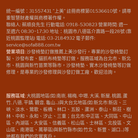
統一編號：31557431 "上美" 註冊商標第01536610號，請尊
重智慧財產權與商標著作權。
聯絡人: 蔡順良先生 行動電話: 0918-530823 營業時間: 週一
至週六 08:30~17:30 地址：桃園市八德區介壽路一段28號 (靠
近桃園監理站) 電話: 03-2184932 電子郵件:
service@sofa888.com.tw
營業項目:
沙發椅墊訂做推薦上美沙發行，專業的沙發椅墊訂
製、沙發布套、貓抓布椅墊等訂做，服務區域為台北市、新北
市、桃園與新竹苗栗等縣市，沙發椅墊、實木沙發椅墊等訂做
修理，是專業的沙發修理與沙發訂做工廠，歡迎洽詢。
服務區域:
大桃園地區(如:南崁, 楊梅, 中壢, 大溪, 新屋, 桃園, 蘆
竹, 八德, 平鎮, 觀音, 龜山...)與大台北地區(如:新北市:新店、三
峽、淡水、鶯歌、板橋、林口、五股、蘆洲、泰山、新莊、樹
林、中和、永和、汐止、三重；台北市:中正區、大同區、中山
區、內湖區、大安區、信義區、松山區、士林區、北投區、文
山區、南港區、萬華區)與新竹縣市(如:竹北、新豐、湖口...)等
地都有我們的忠實客戶。