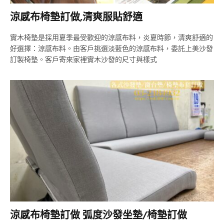
涼感布椅墊訂做,清爽服貼舒適
實木椅墊是採用夏季最受歡迎的涼感布料，炎夏時節，清爽舒適的
好選擇：涼感布料。由客戶挑選淡藍色的涼感布料，委託上美沙發
訂製椅墊。客戶寄來家裡實木沙發的尺寸與樣式
涼感布椅墊訂做 弧度沙發坐墊/椅墊訂做