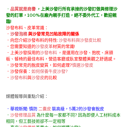
．
品質就是商譽
，上美沙發行所有承接的沙發訂做與修理沙
發的訂單，100%在廠內親手打造，絕不委外代工，歡迎親
臨!
沙發布料、皮革常識：
．
沙發泡棉
與沙發常見凹陷故障的關係
．向您介紹沙發布料的特性:
沙發布料與沙發皮比較
．您需要知道的
沙發皮革
材質的常識!
．上美沙發採用的
沙發布料
，是運用在沙發、抱枕、床頭
板、餐椅的最佳布料，營造客廳或臥室整體美觀之舒適感。
．沙發常見的脫皮變質，如何處理?
慎選沙發皮
．沙發保養：
如何保養牛皮沙發?
．
沙發布料
與
沙發皮
的比較
媒體報導與重點介紹：
．華視新聞: 慎防
二囊皮
裝高級，5萬2的沙發會脫皮
．
沙發修理品質
為什麼每一家都不同? 因為即便人工材料成本
相同，但工藝技術卻不一定相等