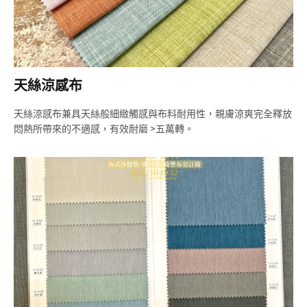
天絲涼感布
天絲涼感布兼具天絲般細緻觸感與布料耐用性，親膚涼爽完全釋放
悶熱所帶來的不適感，有效耐磨 >五萬轉。