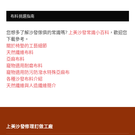
布料挑選指南
您想多了解沙發傢俱的常識嗎?
上美沙發常識小百科
，歡迎您
下載參考。
關於椅墊的工藝細節
天然纖維布料
亞麻布料
竉物適用耐磨布料
竉物適用防污防潑水特殊亞麻布
各種沙發布料介紹
天然纖維與人造纖維簡介
上美沙發修理訂做工廠