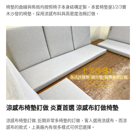
椅墊的曲線與佈局均按照椅子本身結構定製，本套椅墊是1/2/3實
木沙發的椅墊，採用涼感布料與高密度泡棉訂做，
涼感布椅墊訂做 炎夏首選 涼感布訂做椅墊
涼感布椅墊訂做, 近期非常多椅墊的訂做，客人選用涼感布，而涼
感布的款式，上美廠內有很多樣式可供您選擇。