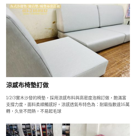
涼感布椅墊訂做
1/2/3實木沙發的椅墊，採用涼感布料與高密度泡棉訂做，飽滿富
支撐力度，面料柔順觸感好。涼感透氣布特色為：耐磨指數達16萬
轉，久坐不悶熱，不易起毛球