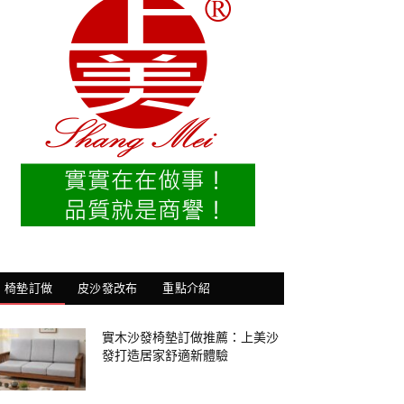
椅墊訂做
皮沙發改布
重點介紹
實木沙發椅墊訂做推薦：上美沙
發打造居家舒適新體驗