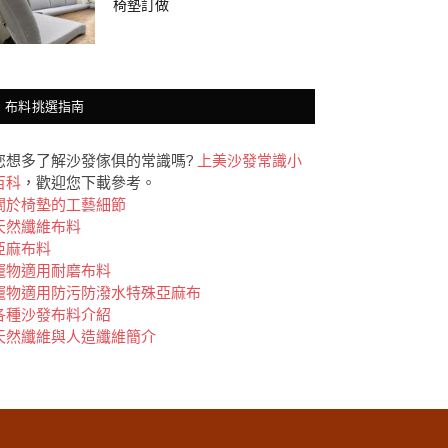
椅墊訂做
布料挑選指南
您想多了解沙發傢俱的常識嗎?
上美沙發常識小
百科
，歡迎您下載參考。
關於椅墊的工藝細節
天然纖維布料
亞麻布料
竉物適用耐磨布料
竉物適用防污防潑水特殊亞麻布
各種沙發布料介紹
天然纖維與人造纖維簡介