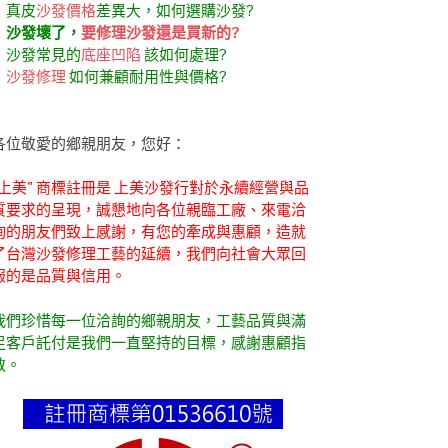
．真皮
沙發價格
差異大，如何選購沙發?
．
沙發壞了，
要修理沙發還是買新的?
．沙發常見的
底座凹陷
該如何處理?
．
沙發修理
如何兼顧耐用性與價格?
各位敬愛的鄉親朋友，您好：
"上美" 商標註冊是 上美沙發行對於永續經營與品
質要求的呈現，誠懇地向各位親臨工廠、來電洽
詢的朋友們致上感謝，有您的牽成與惠顧，造就
了台灣沙發修理工藝的延續，我們向社會大眾回
報的是品質與信用。
我們珍惜每一位洽詢的鄉親朋友，工藝品質與滿
足客戶託付是我們一直堅持的目標，感謝惠顧指
教。