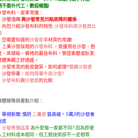
絕不委外代工，歡迎親臨!
沙發布料、皮革常識：
．
沙發泡棉
與沙發常見凹陷故障的關係
．向您介紹沙發布料的特性:
沙發布料與沙發皮比
較
．您需要知道的
沙發皮革
材質的常識!
．上美沙發採用的
沙發布料
，是運用在沙發、抱
枕、床頭板、餐椅的最佳布料，營造客廳或臥室
整體美觀之舒適感。
．沙發常見的脫皮變質，如何處理?
慎選沙發皮
．沙發保養：
如何保養牛皮沙發?
．
沙發布料
與
沙發皮
的比較
媒體報導與重點介紹：
．華視新聞: 慎防
二囊皮
裝高級，5萬2的沙發會
脫皮
．
沙發修理品質
為什麼每一家都不同? 因為即便
人工材料成本相同，但工藝技術卻不一定相等