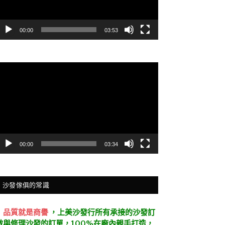
00:00
03:53
視
訊
播
放
器
00:00
03:34
沙發傢俱的常識
．
品質就是商譽
，上美沙發行所有承接的沙發訂
做與修理沙發的訂單，100%在廠內親手打造，