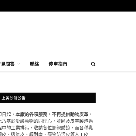
常見問答
聯絡
停車指南
上美沙發公告
即日起，
本廠的各項服務，不再提供動物皮革
，
此乃基於愛護動物的同理心，並顧及皮革製造過
程中的工業排污，敬請各位鄉親體諒，而各種乳
膠皮、透氣皮、超耐磨、竉物防污皮等人工皮