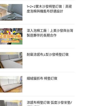
1+2+2實木沙發椅墊訂做｜高密
度泡棉與機能布舒適設計
深入泡棉工廠｜上美沙發與台灣
製造夥伴的長期合作
耐磨涼感布,L型沙發椅墊訂做
細絨貓抓布 椅墊訂做
涼感布椅墊訂做 弧度沙發坐墊/