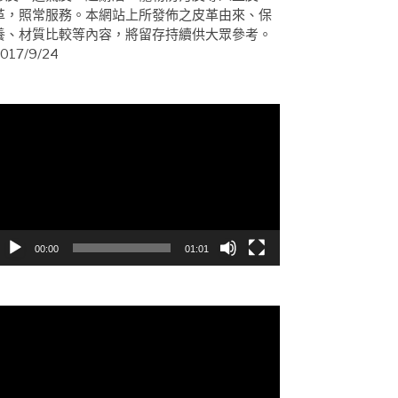
革，照常服務。本網站上所發佈之皮革由來、保
養、材質比較等內容，將留存持續供大眾參考。
017/9/24
視
訊
播
放
器
00:00
01:01
視
訊
播
放
器