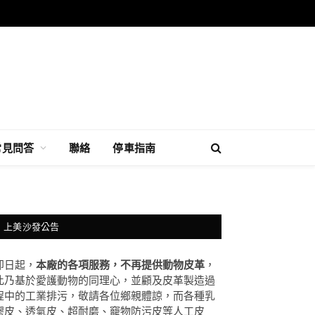
常見問答
聯絡
停車指南
上美沙發公告
即日起，
本廠的各項服務，不再提供動物皮革
，
此乃基於愛護動物的同理心，並顧及皮革製造過
程中的工業排污，敬請各位鄉親體諒，而各種乳
膠皮、透氣皮、超耐磨、竉物防污皮等人工皮