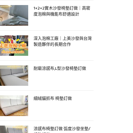
1+2+2實木沙發椅墊訂做｜高密
度泡棉與機能布舒適設計
深入泡棉工廠｜上美沙發與台灣
製造夥伴的長期合作
耐磨涼感布,L型沙發椅墊訂做
細絨貓抓布 椅墊訂做
涼感布椅墊訂做 弧度沙發坐墊/