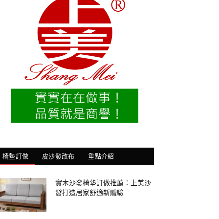
椅墊訂做
皮沙發改布
重點介紹
實木沙發椅墊訂做推薦：上美沙
發打造居家舒適新體驗