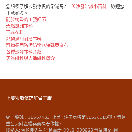
您想多了解沙發傢俱的常識嗎?
上美沙發常識小百科
，歡迎您
下載參考。
關於椅墊的工藝細節
天然纖維布料
亞麻布料
竉物適用耐磨布料
竉物適用防污防潑水特殊亞麻布
各種沙發布料介紹
天然纖維與人造纖維簡介
上美沙發修理訂做工廠
統一編號：31557431 "上美" 註冊商標第01536610號，請尊
重智慧財產權與商標著作權。
聯絡人: 蔡順良先生 行動電話: 0918-530823 營業時間: 週一