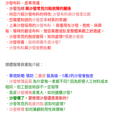
沙發布料、皮革常識：
．
沙發泡棉
與沙發常見凹陷故障的關係
．向您介紹沙發布料的特性:
沙發布料與沙發皮比較
．您需要知道的
沙發皮革
材質的常識!
．上美沙發採用的
沙發布料
，是運用在沙發、抱枕、床頭
板、餐椅的最佳布料，營造客廳或臥室整體美觀之舒適感。
．沙發常見的脫皮變質，如何處理?
慎選沙發皮
．沙發保養：
如何保養牛皮沙發?
．
沙發布料
與
沙發皮
的比較
媒體報導與重點介紹：
．華視新聞: 慎防
二囊皮
裝高級，5萬2的沙發會脫皮
．
沙發修理品質
為什麼每一家都不同? 因為即便人工材料成本
相同，但工藝技術卻不一定相等
．真皮
沙發價格
差異大，如何選購沙發?
．
沙發壞了，
要修理沙發還是買新的?
．沙發常見的
底座凹陷
該如何處理?
．
沙發修理
如何兼顧耐用性與價格?