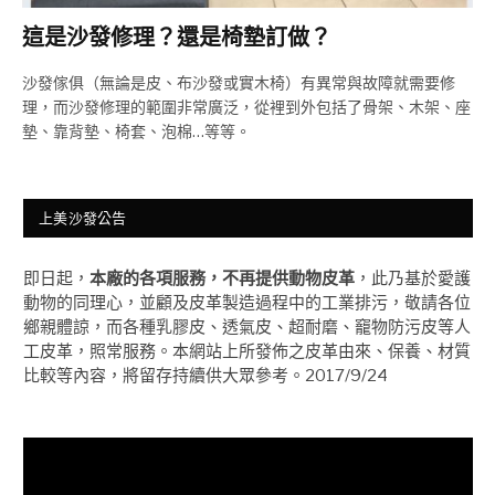
這是沙發修理？還是椅墊訂做？
沙發傢俱（無論是皮、布沙發或實木椅）有異常與故障就需要修
理，而沙發修理的範圍非常廣泛，從裡到外包括了骨架、木架、座
墊、靠背墊、椅套、泡棉…等等。
上美沙發公告
即日起，
本廠的各項服務，不再提供動物皮革
，此乃基於愛護
動物的同理心，並顧及皮革製造過程中的工業排污，敬請各位
鄉親體諒，而各種乳膠皮、透氣皮、超耐磨、竉物防污皮等人
工皮革，照常服務。本網站上所發佈之皮革由來、保養、材質
比較等內容，將留存持續供大眾參考。2017/9/24
視
訊
播