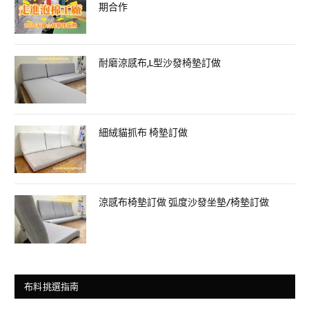
期合作
耐磨涼感布,L型沙發椅墊訂做
細絨貓抓布 椅墊訂做
涼感布椅墊訂做 弧度沙發坐墊/椅墊訂做
布料挑選指南