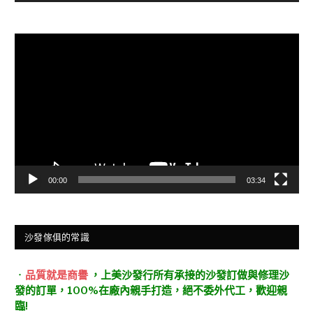
視
訊
播
放
器
00:00
03:34
沙發傢俱的常識
．
品質就是商譽
，上美沙發行所有承接的沙發訂做與修理沙
發的訂單，100%在廠內親手打造，絕不委外代工，歡迎親
臨!