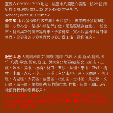
至週六 08:30~17:30 地址：桃園市八德區介壽路一段28號 (靠
近桃園監理站) 電話: 03-2184932 電子郵件:
service@sofa888.com.tw
營業項目:
沙發椅墊訂做推薦上美沙發行，專業的沙發椅墊訂
製、沙發布套、貓抓布椅墊等訂做，服務區域為台北市、新北
市、桃園與新竹苗栗等縣市，沙發椅墊、實木沙發椅墊等訂做
修理，是專業的沙發修理與沙發訂做工廠，歡迎洽詢。
服務區域:
大桃園地區(如:南崁, 楊梅, 中壢, 大溪, 新屋, 桃園, 蘆
竹, 八德, 平鎮, 觀音, 龜山...)與大台北地區(如:新北市:新店、三
峽、淡水、鶯歌、板橋、林口、五股、蘆洲、泰山、新莊、樹
林、中和、永和、汐止、三重；台北市:中正區、大同區、中山
區、內湖區、大安區、信義區、松山區、士林區、北投區、文
山區、南港區、萬華區)與新竹縣市(如:竹北、新豐、湖口...)等
地都有我們的忠實客戶。
新竹地區關西、竹東、香山以及苗栗地區的竹南、頭份等鄉
鎮，考量客戶委託沙發修理的運送費用，目前以靠近交流道附
近為主。敬請見諒！