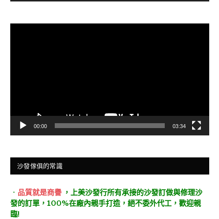
視
訊
播
放
器
00:00
03:34
沙發傢俱的常識
．
品質就是商譽
，上美沙發行所有承接的沙發訂做與修理沙
發的訂單，100%在廠內親手打造，絕不委外代工，歡迎親
臨!