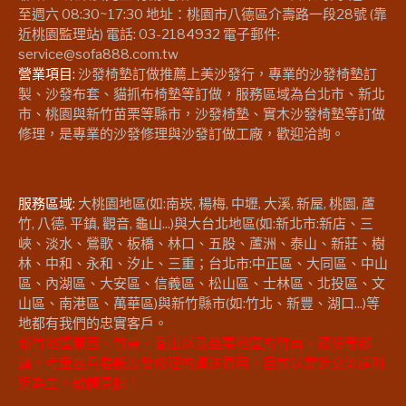
至週六 08:30~17:30 地址：桃園市八德區介壽路一段28號 (靠
近桃園監理站) 電話: 03-2184932 電子郵件:
service@sofa888.com.tw
營業項目:
沙發椅墊訂做推薦上美沙發行，專業的沙發椅墊訂
製、沙發布套、貓抓布椅墊等訂做，服務區域為台北市、新北
市、桃園與新竹苗栗等縣市，沙發椅墊、實木沙發椅墊等訂做
修理，是專業的沙發修理與沙發訂做工廠，歡迎洽詢。
服務區域:
大桃園地區(如:南崁, 楊梅, 中壢, 大溪, 新屋, 桃園, 蘆
竹, 八德, 平鎮, 觀音, 龜山...)與大台北地區(如:新北市:新店、三
峽、淡水、鶯歌、板橋、林口、五股、蘆洲、泰山、新莊、樹
林、中和、永和、汐止、三重；台北市:中正區、大同區、中山
區、內湖區、大安區、信義區、松山區、士林區、北投區、文
山區、南港區、萬華區)與新竹縣市(如:竹北、新豐、湖口...)等
地都有我們的忠實客戶。
新竹地區關西、竹東、香山以及苗栗地區的竹南、頭份等鄉
鎮，考量客戶委託沙發修理的運送費用，目前以靠近交流道附
近為主。敬請見諒！