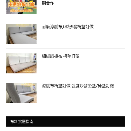
期合作
耐磨涼感布,L型沙發椅墊訂做
細絨貓抓布 椅墊訂做
涼感布椅墊訂做 弧度沙發坐墊/椅墊訂做
布料挑選指南