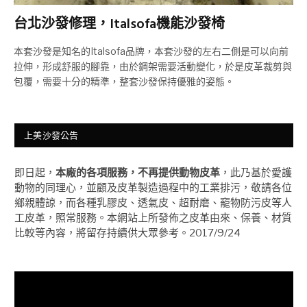
台北沙發修理，Italsofa機能沙發椅
本套沙發是知名的Italsofa品牌，本套沙發的左右二側是可以向前
拉伸，形成舒服的腳靠，由於鋼架需要活動變化，於是皮革裁剪與
包覆，需要十分的精準，整套沙發保持優雅的姿態。
上美沙發公告
即日起，
本廠的各項服務，不再提供動物皮革
，此乃基於愛護
動物的同理心，並顧及皮革製造過程中的工業排污，敬請各位
鄉親體諒，而各種乳膠皮、透氣皮、超耐磨、竉物防污皮等人
工皮革，照常服務。本網站上所發佈之皮革由來、保養、材質
比較等內容，將留存持續供大眾參考。2017/9/24
視
訊
播