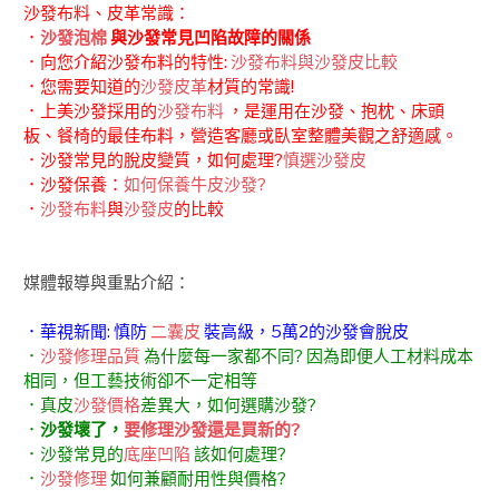
沙發布料、皮革常識：
．
沙發泡棉
與沙發常見凹陷故障的關係
．向您介紹沙發布料的特性:
沙發布料與沙發皮比較
．您需要知道的
沙發皮革
材質的常識!
．上美沙發採用的
沙發布料
，是運用在沙發、抱枕、床頭
板、餐椅的最佳布料，營造客廳或臥室整體美觀之舒適感。
．沙發常見的脫皮變質，如何處理?
慎選沙發皮
．沙發保養：
如何保養牛皮沙發?
．
沙發布料
與
沙發皮
的比較
媒體報導與重點介紹：
．華視新聞: 慎防
二囊皮
裝高級，5萬2的沙發會脫皮
．
沙發修理品質
為什麼每一家都不同? 因為即便人工材料成本
相同，但工藝技術卻不一定相等
．真皮
沙發價格
差異大，如何選購沙發?
．
沙發壞了，
要修理沙發還是買新的?
．沙發常見的
底座凹陷
該如何處理?
．
沙發修理
如何兼顧耐用性與價格?