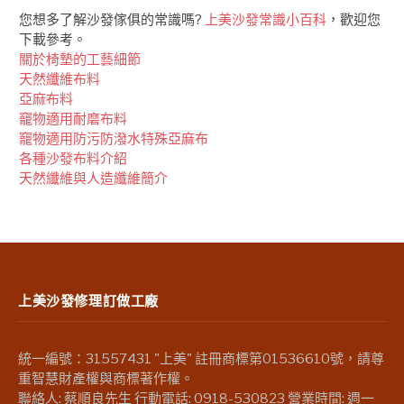
您想多了解沙發傢俱的常識嗎?
上美沙發常識小百科
，歡迎您
下載參考。
關於椅墊的工藝細節
天然纖維布料
亞麻布料
竉物適用耐磨布料
竉物適用防污防潑水特殊亞麻布
各種沙發布料介紹
天然纖維與人造纖維簡介
上美沙發修理訂做工廠
統一編號：31557431 "上美" 註冊商標第01536610號，請尊
重智慧財產權與商標著作權。
聯絡人: 蔡順良先生 行動電話: 0918-530823 營業時間: 週一