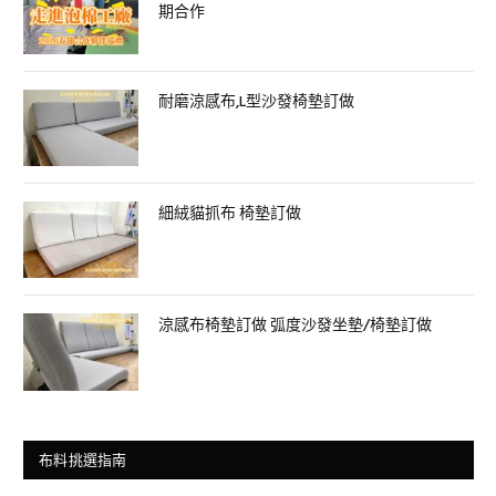
期合作
耐磨涼感布,L型沙發椅墊訂做
細絨貓抓布 椅墊訂做
涼感布椅墊訂做 弧度沙發坐墊/椅墊訂做
布料挑選指南