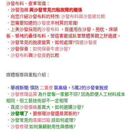
沙發布料、皮革常識：
．
沙發泡棉
與沙發常見凹陷故障的關係
．向您介紹沙發布料的特性:
沙發布料與沙發皮比較
．您需要知道的
沙發皮革
材質的常識!
．上美沙發採用的
沙發布料
，是運用在沙發、抱枕、床頭
板、餐椅的最佳布料，營造客廳或臥室整體美觀之舒適感。
．沙發常見的脫皮變質，如何處理?
慎選沙發皮
．沙發保養：
如何保養牛皮沙發?
．
沙發布料
與
沙發皮
的比較
媒體報導與重點介紹：
．華視新聞: 慎防
二囊皮
裝高級，5萬2的沙發會脫皮
．
沙發修理品質
為什麼每一家都不同? 因為即便人工材料成本
相同，但工藝技術卻不一定相等
．真皮
沙發價格
差異大，如何選購沙發?
．
沙發壞了，
要修理沙發還是買新的?
．沙發常見的
底座凹陷
該如何處理?
．
沙發修理
如何兼顧耐用性與價格?