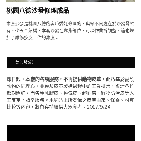
桃園八德沙發修理成品
本套沙發是桃園八德的客戶委託修理的，與眾不同處在於沙發骨架
有不少五金結構，本套沙發在靠背部位，可以作曲折調整，這也增
加了維修換皮工作的難度…
上美沙發公告
即日起，
本廠的各項服務，不再提供動物皮革
，此乃基於愛護
動物的同理心，並顧及皮革製造過程中的工業排污，敬請各位
鄉親體諒，而各種乳膠皮、透氣皮、超耐磨、竉物防污皮等人
工皮革，照常服務。本網站上所發佈之皮革由來、保養、材質
比較等內容，將留存持續供大眾參考。2017/9/24
視
訊
播