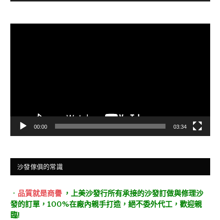
視
訊
播
放
器
00:00
03:34
沙發傢俱的常識
．
品質就是商譽
，上美沙發行所有承接的沙發訂做與修理沙
發的訂單，100%在廠內親手打造，絕不委外代工，歡迎親
臨!