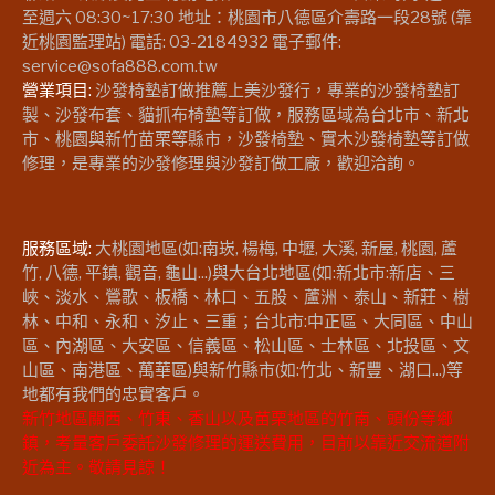
至週六 08:30~17:30 地址：桃園市八德區介壽路一段28號 (靠
近桃園監理站) 電話: 03-2184932 電子郵件:
service@sofa888.com.tw
營業項目:
沙發椅墊訂做推薦上美沙發行，專業的沙發椅墊訂
製、沙發布套、貓抓布椅墊等訂做，服務區域為台北市、新北
市、桃園與新竹苗栗等縣市，沙發椅墊、實木沙發椅墊等訂做
修理，是專業的沙發修理與沙發訂做工廠，歡迎洽詢。
服務區域:
大桃園地區(如:南崁, 楊梅, 中壢, 大溪, 新屋, 桃園, 蘆
竹, 八德, 平鎮, 觀音, 龜山...)與大台北地區(如:新北市:新店、三
峽、淡水、鶯歌、板橋、林口、五股、蘆洲、泰山、新莊、樹
林、中和、永和、汐止、三重；台北市:中正區、大同區、中山
區、內湖區、大安區、信義區、松山區、士林區、北投區、文
山區、南港區、萬華區)與新竹縣市(如:竹北、新豐、湖口...)等
地都有我們的忠實客戶。
新竹地區關西、竹東、香山以及苗栗地區的竹南、頭份等鄉
鎮，考量客戶委託沙發修理的運送費用，目前以靠近交流道附
近為主。敬請見諒！