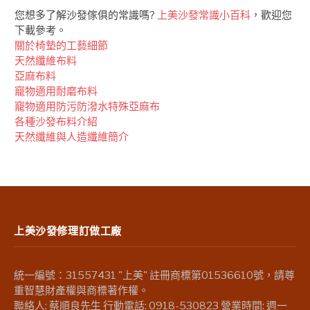
您想多了解沙發傢俱的常識嗎?
上美沙發常識小百科
，歡迎您
下載參考。
關於椅墊的工藝細節
天然纖維布料
亞麻布料
竉物適用耐磨布料
竉物適用防污防潑水特殊亞麻布
各種沙發布料介紹
天然纖維與人造纖維簡介
上美沙發修理訂做工廠
統一編號：31557431 "上美" 註冊商標第01536610號，請尊
重智慧財產權與商標著作權。
聯絡人: 蔡順良先生 行動電話: 0918-530823 營業時間: 週一