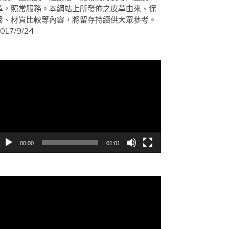
革，照常服務。本網站上所發佈之皮革由來、保
養、材質比較等內容，將留存持續供大眾參考。
017/9/24
視
訊
播
放
器
00:00
01:01
視
訊
播
放
器