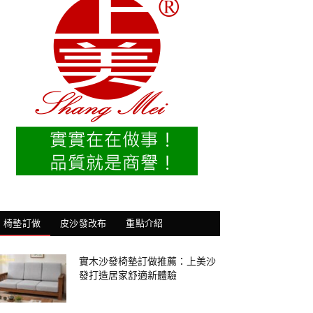
椅墊訂做
皮沙發改布
重點介紹
實木沙發椅墊訂做推薦：上美沙
發打造居家舒適新體驗