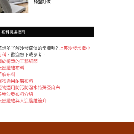
椅墊訂做
布料挑選指南
您想多了解沙發傢俱的常識嗎?
上美沙發常識小
百科
，歡迎您下載參考。
關於椅墊的工藝細節
天然纖維布料
亞麻布料
竉物適用耐磨布料
竉物適用防污防潑水特殊亞麻布
各種沙發布料介紹
天然纖維與人造纖維簡介