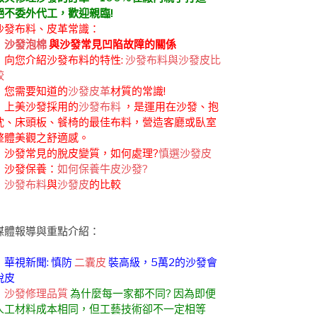
絕不委外代工，歡迎親臨!
沙發布料、皮革常識：
．
沙發泡棉
與沙發常見凹陷故障的關係
．向您介紹沙發布料的特性:
沙發布料與沙發皮比
較
．您需要知道的
沙發皮革
材質的常識!
．上美沙發採用的
沙發布料
，是運用在沙發、抱
枕、床頭板、餐椅的最佳布料，營造客廳或臥室
整體美觀之舒適感。
．沙發常見的脫皮變質，如何處理?
慎選沙發皮
．沙發保養：
如何保養牛皮沙發?
．
沙發布料
與
沙發皮
的比較
媒體報導與重點介紹：
．華視新聞: 慎防
二囊皮
裝高級，5萬2的沙發會
脫皮
．
沙發修理品質
為什麼每一家都不同? 因為即便
人工材料成本相同，但工藝技術卻不一定相等