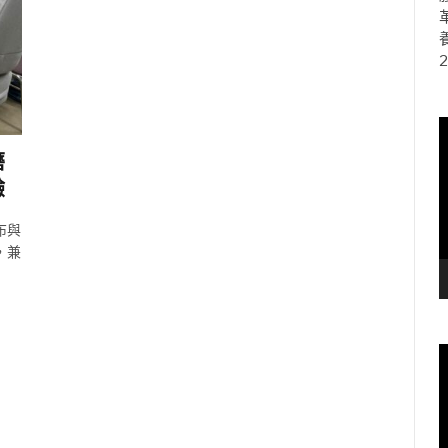
2
磨
驗
布與
，兼