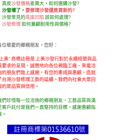
．真皮
沙發價格
差異大，如何選購沙發?
．
沙發壞了，
要修理沙發還是買新的?
．沙發常見的
底座凹陷
該如何處理?
．
沙發修理
如何兼顧耐用性與價格?
各位敬愛的鄉親朋友，您好：
"上美" 商標註冊是 上美沙發行對於永續經營與品
質要求的呈現，誠懇地向各位親臨工廠、來電洽
詢的朋友們致上感謝，有您的牽成與惠顧，造就
了台灣沙發修理工藝的延續，我們向社會大眾回
報的是品質與信用。
我們珍惜每一位洽詢的鄉親朋友，工藝品質與滿
足客戶託付是我們一直堅持的目標，感謝惠顧指
教。