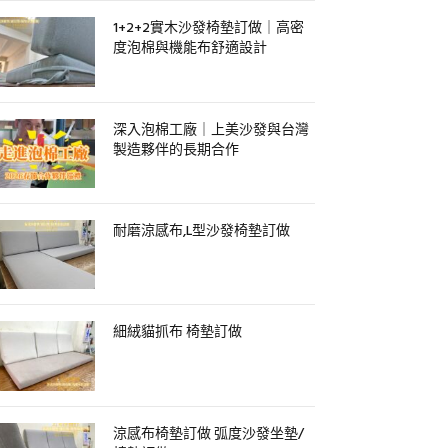
1+2+2實木沙發椅墊訂做｜高密
度泡棉與機能布舒適設計
深入泡棉工廠｜上美沙發與台灣
製造夥伴的長期合作
耐磨涼感布,L型沙發椅墊訂做
細絨貓抓布 椅墊訂做
涼感布椅墊訂做 弧度沙發坐墊/