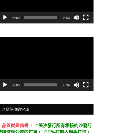
00:00
03:53
視
訊
播
放
器
00:00
03:34
沙發傢俱的常識
．
品質就是商譽
，上美沙發行所有承接的沙發訂
做與修理沙發的訂單，100%在廠內親手打造，