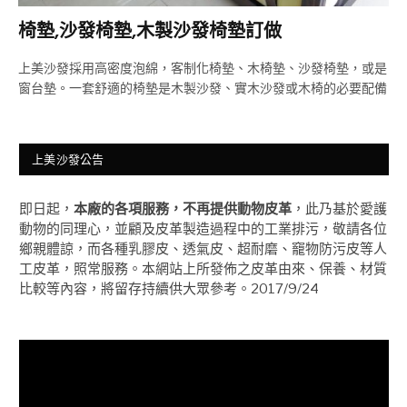
椅墊,沙發椅墊,木製沙發椅墊訂做
上美沙發採用高密度泡綿，客制化椅墊、木椅墊、沙發椅墊，或是
窗台墊。一套舒適的椅墊是木製沙發、實木沙發或木椅的必要配備
上美沙發公告
即日起，
本廠的各項服務，不再提供動物皮革
，此乃基於愛護
動物的同理心，並顧及皮革製造過程中的工業排污，敬請各位
鄉親體諒，而各種乳膠皮、透氣皮、超耐磨、竉物防污皮等人
工皮革，照常服務。本網站上所發佈之皮革由來、保養、材質
比較等內容，將留存持續供大眾參考。2017/9/24
視
訊
播
放