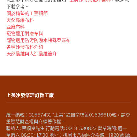
下載參考。
關於椅墊的工藝細節
天然纖維布料
亞麻布料
竉物適用耐磨布料
竉物適用防污防潑水特殊亞麻布
各種沙發布料介紹
天然纖維與人造纖維簡介
上美沙發修理訂做工廠
統一編號：31557431 "上美" 註冊商標第01536610號，請尊
重智慧財產權與商標著作權。
聯絡人: 蔡順良先生 行動電話: 0918-530823 營業時間: 週一
至週六 08:30~17:30 地址：桃園市八德區介壽路一段28號 (靠