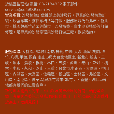
近桃園監理站) 電話: 03-2184932 電子郵件:
service@sofa888.com.tw
營業項目:
沙發椅墊訂做推薦上美沙發行，專業的沙發椅墊訂
製、沙發布套、貓抓布椅墊等訂做，服務區域為台北市、新北
市、桃園與新竹苗栗等縣市，沙發椅墊、實木沙發椅墊等訂做
修理，是專業的沙發修理與沙發訂做工廠，歡迎洽詢。
服務區域:
大桃園地區(如:南崁, 楊梅, 中壢, 大溪, 新屋, 桃園, 蘆
竹, 八德, 平鎮, 觀音, 龜山...)與大台北地區(如:新北市:新店、三
峽、淡水、鶯歌、板橋、林口、五股、蘆洲、泰山、新莊、樹
林、中和、永和、汐止、三重；台北市:中正區、大同區、中山
區、內湖區、大安區、信義區、松山區、士林區、北投區、文
山區、南港區、萬華區)與新竹縣市(如:竹北、新豐、湖口...)等
地都有我們的忠實客戶。
新竹地區關西、竹東、香山以及苗栗地區的竹南、頭份等鄉
鎮，考量客戶委託沙發修理的運送費用，目前以靠近交流道附
近為主。敬請見諒！