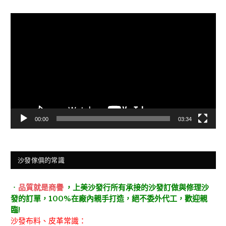
視
訊
播
放
器
00:00
03:34
沙發傢俱的常識
．
品質就是商譽
，上美沙發行所有承接的沙發訂做與修理沙
發的訂單，100%在廠內親手打造，絕不委外代工，歡迎親
臨!
沙發布料、皮革常識：