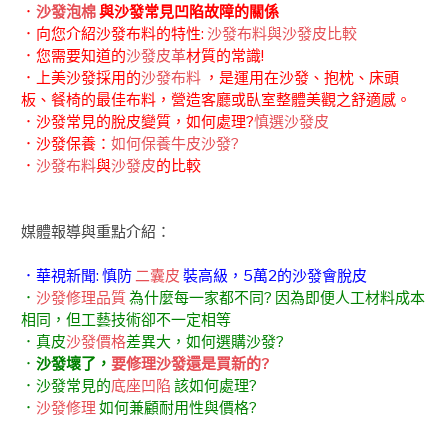
．
沙發泡棉
與沙發常見凹陷故障的關係
．向您介紹沙發布料的特性:
沙發布料與沙發皮比較
．您需要知道的
沙發皮革
材質的常識!
．上美沙發採用的
沙發布料
，是運用在沙發、抱枕、床頭
板、餐椅的最佳布料，營造客廳或臥室整體美觀之舒適感。
．沙發常見的脫皮變質，如何處理?
慎選沙發皮
．沙發保養：
如何保養牛皮沙發?
．
沙發布料
與
沙發皮
的比較
媒體報導與重點介紹：
．華視新聞: 慎防
二囊皮
裝高級，5萬2的沙發會脫皮
．
沙發修理品質
為什麼每一家都不同? 因為即便人工材料成本
相同，但工藝技術卻不一定相等
．真皮
沙發價格
差異大，如何選購沙發?
．
沙發壞了，
要修理沙發還是買新的?
．沙發常見的
底座凹陷
該如何處理?
．
沙發修理
如何兼顧耐用性與價格?