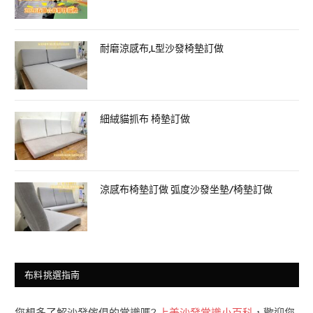
耐磨涼感布,L型沙發椅墊訂做
細絨貓抓布 椅墊訂做
涼感布椅墊訂做 弧度沙發坐墊/椅墊訂做
布料挑選指南
您想多了解沙發傢俱的常識嗎?
上美沙發常識小百科
，歡迎您