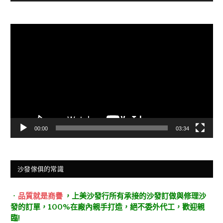
視
訊
播
放
器
00:00
03:34
沙發傢俱的常識
．
品質就是商譽
，上美沙發行所有承接的沙發訂做與修理沙
發的訂單，100%在廠內親手打造，絕不委外代工，歡迎親
臨!