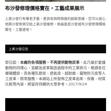
布沙發修理價格實在，工藝成果展示
上美沙發行有著老手藝，更具有與時俱進的創新思維，您可以放心
地將沙發傢俱交給上美沙發維修，無論是皮沙發或布沙發修理價格
實在，工藝道地！
上美沙發公告
即日起，
本廠的各項服務，不再提供動物皮革
，此乃基於愛護
動物的同理心，並顧及皮革製造過程中的工業排污，敬請各位
鄉親體諒，而各種乳膠皮、透氣皮、超耐磨、竉物防污皮等人
工皮革，照常服務。本網站上所發佈之皮革由來、保養、材質
比較等內容，將留存持續供大眾參考。2017/9/24
視
訊
播