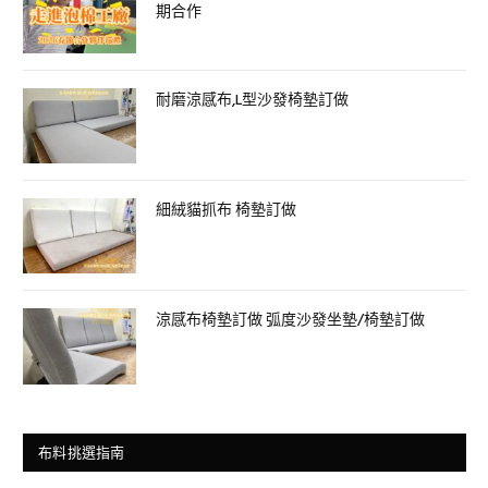
期合作
耐磨涼感布,L型沙發椅墊訂做
細絨貓抓布 椅墊訂做
涼感布椅墊訂做 弧度沙發坐墊/椅墊訂做
布料挑選指南