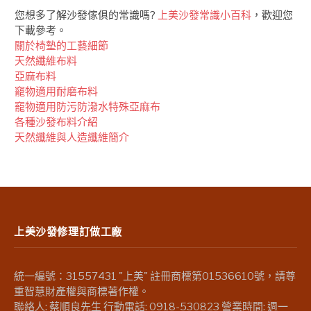
您想多了解沙發傢俱的常識嗎?
上美沙發常識小百科
，歡迎您
下載參考。
關於椅墊的工藝細節
天然纖維布料
亞麻布料
竉物適用耐磨布料
竉物適用防污防潑水特殊亞麻布
各種沙發布料介紹
天然纖維與人造纖維簡介
上美沙發修理訂做工廠
統一編號：31557431 "上美" 註冊商標第01536610號，請尊
重智慧財產權與商標著作權。
聯絡人: 蔡順良先生 行動電話: 0918-530823 營業時間: 週一