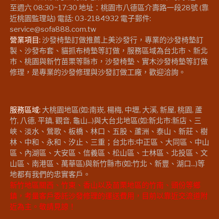
至週六 08:30~17:30 地址：桃園市八德區介壽路一段28號 (靠
近桃園監理站) 電話: 03-2184932 電子郵件:
service@sofa888.com.tw
營業項目:
沙發椅墊訂做推薦上美沙發行，專業的沙發椅墊訂
製、沙發布套、貓抓布椅墊等訂做，服務區域為台北市、新北
市、桃園與新竹苗栗等縣市，沙發椅墊、實木沙發椅墊等訂做
修理，是專業的沙發修理與沙發訂做工廠，歡迎洽詢。
服務區域:
大桃園地區(如:南崁, 楊梅, 中壢, 大溪, 新屋, 桃園, 蘆
竹, 八德, 平鎮, 觀音, 龜山...)與大台北地區(如:新北市:新店、三
峽、淡水、鶯歌、板橋、林口、五股、蘆洲、泰山、新莊、樹
林、中和、永和、汐止、三重；台北市:中正區、大同區、中山
區、內湖區、大安區、信義區、松山區、士林區、北投區、文
山區、南港區、萬華區)與新竹縣市(如:竹北、新豐、湖口...)等
地都有我們的忠實客戶。
新竹地區關西、竹東、香山以及苗栗地區的竹南、頭份等鄉
鎮，考量客戶委託沙發修理的運送費用，目前以靠近交流道附
近為主。敬請見諒！