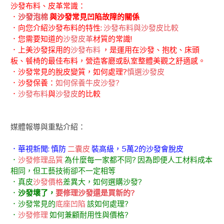
沙發布料、皮革常識：
．
沙發泡棉
與沙發常見凹陷故障的關係
．向您介紹沙發布料的特性:
沙發布料與沙發皮比較
．您需要知道的
沙發皮革
材質的常識!
．上美沙發採用的
沙發布料
，是運用在沙發、抱枕、床頭
板、餐椅的最佳布料，營造客廳或臥室整體美觀之舒適感。
．沙發常見的脫皮變質，如何處理?
慎選沙發皮
．沙發保養：
如何保養牛皮沙發?
．
沙發布料
與
沙發皮
的比較
媒體報導與重點介紹：
．華視新聞: 慎防
二囊皮
裝高級，5萬2的沙發會脫皮
．
沙發修理品質
為什麼每一家都不同? 因為即便人工材料成本
相同，但工藝技術卻不一定相等
．真皮
沙發價格
差異大，如何選購沙發?
．
沙發壞了，
要修理沙發還是買新的?
．沙發常見的
底座凹陷
該如何處理?
．
沙發修理
如何兼顧耐用性與價格?