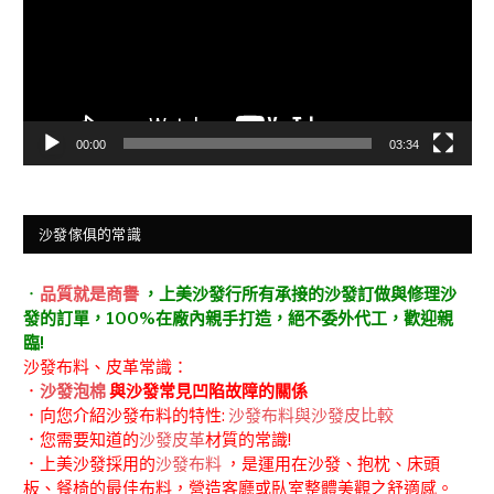
器
00:00
03:34
沙發傢俱的常識
．
品質就是商譽
，上美沙發行所有承接的沙發訂做與修理沙
發的訂單，100%在廠內親手打造，絕不委外代工，歡迎親
臨!
沙發布料、皮革常識：
．
沙發泡棉
與沙發常見凹陷故障的關係
．向您介紹沙發布料的特性:
沙發布料與沙發皮比較
．您需要知道的
沙發皮革
材質的常識!
．上美沙發採用的
沙發布料
，是運用在沙發、抱枕、床頭
板、餐椅的最佳布料，營造客廳或臥室整體美觀之舒適感。