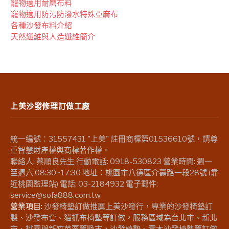
竉物適用耐磨布料
竉物適用防污防潑水特殊亞麻布
各種沙發布料介紹
天然纖維與人造纖維簡介
上美沙發修理訂做工廠
統一編號：31557431 "上美" 註冊商標第01536610號，請尊
重智慧財產權與商標著作權。
聯絡人: 蔡順良先生 行動電話: 0918-530823 營業時間: 週一
至週六 08:30~17:30 地址：桃園市八德區介壽路一段28號 (靠
近桃園監理站) 電話: 03-2184932 電子郵件:
service@sofa888.com.tw
營業項目:
沙發椅墊訂做推薦上美沙發行，專業的沙發椅墊訂
製、沙發布套、貓抓布椅墊等訂做，服務區域為台北市、新北
市、桃園與新竹苗栗等縣市，沙發椅墊、實木沙發椅墊等訂做