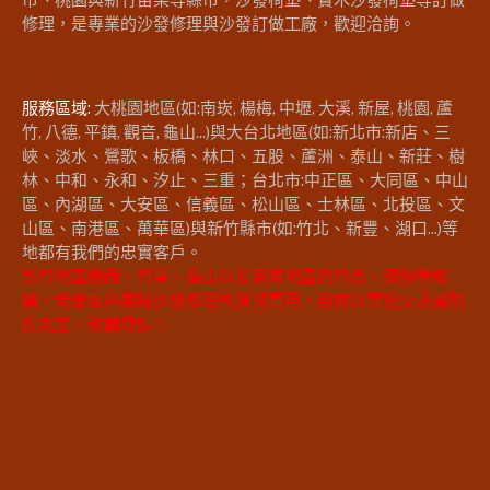
修理，是專業的沙發修理與沙發訂做工廠，歡迎洽詢。
服務區域:
大桃園地區(如:南崁, 楊梅, 中壢, 大溪, 新屋, 桃園, 蘆
竹, 八德, 平鎮, 觀音, 龜山...)與大台北地區(如:新北市:新店、三
峽、淡水、鶯歌、板橋、林口、五股、蘆洲、泰山、新莊、樹
林、中和、永和、汐止、三重；台北市:中正區、大同區、中山
區、內湖區、大安區、信義區、松山區、士林區、北投區、文
山區、南港區、萬華區)與新竹縣市(如:竹北、新豐、湖口...)等
地都有我們的忠實客戶。
新竹地區關西、竹東、香山以及苗栗地區的竹南、頭份等鄉
鎮，考量客戶委託沙發修理的運送費用，目前以靠近交流道附
近為主。敬請見諒！