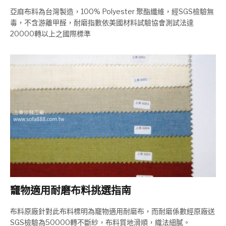
亞麻布料為台灣製造，100% Polyester 聚酯纖維，經SGS檢驗無
毒，不含游離甲醛，耐磨指數依美國材料試驗協會測試法達
20000轉以上之國際標準
竉物適用耐磨布料挑選指南
布料原廠針對此布料標明為竉物適用耐磨布，而耐磨係數經原廠送
SGS檢驗為50000轉不斷紗，布料質地滑順，織法細膩。