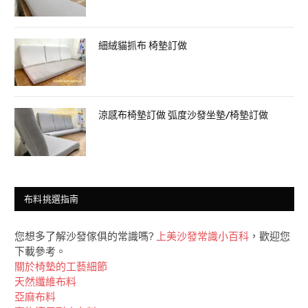
細絨貓抓布 椅墊訂做
涼感布椅墊訂做 弧度沙發坐墊/椅墊訂做
布料挑選指南
您想多了解沙發傢俱的常識嗎?
上美沙發常識小百科
，歡迎您
下載參考。
關於椅墊的工藝細節
天然纖維布料
亞麻布料