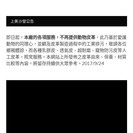
上美沙發公告
即日起，
本廠的各項服務，不再提供動物皮革
，此乃基於愛護
動物的同理心，並顧及皮革製造過程中的工業排污，敬請各位
鄉親體諒，而各種乳膠皮、透氣皮、超耐磨、竉物防污皮等人
工皮革，照常服務。本網站上所發佈之皮革由來、保養、材質
比較等內容，將留存持續供大眾參考。2017/9/24
視
訊
播
放
器