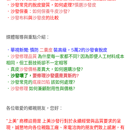
．沙發常見的脫皮變質，如何處理?
慎選沙發皮
．沙發保養：
如何保養牛皮沙發?
．
沙發布料
與
沙發皮
的比較
媒體報導與重點介紹：
．華視新聞: 慎防
二囊皮
裝高級，5萬2的沙發會脫皮
．
沙發修理品質
為什麼每一家都不同? 因為即便人工材料成本
相同，但工藝技術卻不一定相等
．真皮
沙發價格
差異大，如何選購沙發?
．
沙發壞了，
要修理沙發還是買新的?
．沙發常見的
底座凹陷
該如何處理?
．
沙發修理
如何兼顧耐用性與價格?
各位敬愛的鄉親朋友，您好：
"上美" 商標註冊是 上美沙發行對於永續經營與品質要求的呈
現，誠懇地向各位親臨工廠、來電洽詢的朋友們致上感謝，有