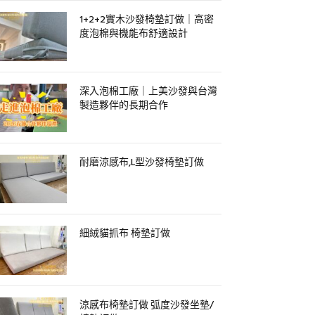
1+2+2實木沙發椅墊訂做｜高密
度泡棉與機能布舒適設計
深入泡棉工廠｜上美沙發與台灣
製造夥伴的長期合作
耐磨涼感布,L型沙發椅墊訂做
細絨貓抓布 椅墊訂做
涼感布椅墊訂做 弧度沙發坐墊/