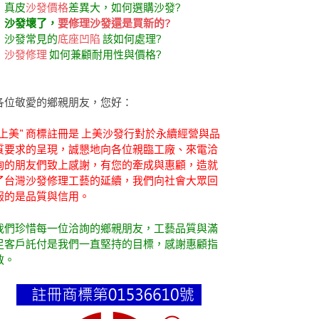
．真皮
沙發價格
差異大，如何選購沙發?
．
沙發壞了，
要修理沙發還是買新的?
．沙發常見的
底座凹陷
該如何處理?
．
沙發修理
如何兼顧耐用性與價格?
各位敬愛的鄉親朋友，您好：
"上美" 商標註冊是 上美沙發行對於永續經營與品
質要求的呈現，誠懇地向各位親臨工廠、來電洽
詢的朋友們致上感謝，有您的牽成與惠顧，造就
了台灣沙發修理工藝的延續，我們向社會大眾回
報的是品質與信用。
我們珍惜每一位洽詢的鄉親朋友，工藝品質與滿
足客戶託付是我們一直堅持的目標，感謝惠顧指
教。