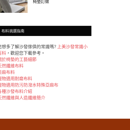
椅墊訂做
布料挑選指南
您想多了解沙發傢俱的常識嗎?
上美沙發常識小
百科
，歡迎您下載參考。
關於椅墊的工藝細節
天然纖維布料
亞麻布料
竉物適用耐磨布料
竉物適用防污防潑水特殊亞麻布
各種沙發布料介紹
天然纖維與人造纖維簡介