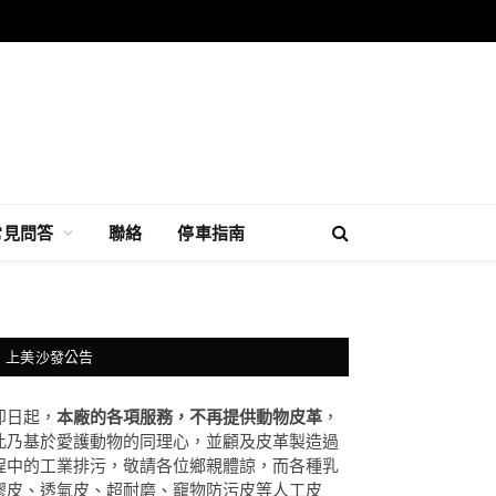
常見問答
聯絡
停車指南
上美沙發公告
即日起，
本廠的各項服務，不再提供動物皮革
，
此乃基於愛護動物的同理心，並顧及皮革製造過
程中的工業排污，敬請各位鄉親體諒，而各種乳
膠皮、透氣皮、超耐磨、竉物防污皮等人工皮