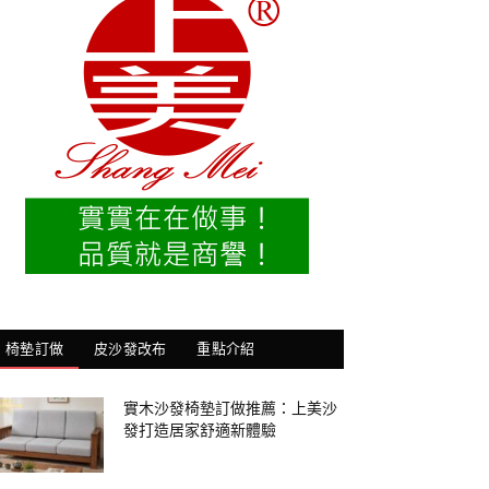
椅墊訂做
皮沙發改布
重點介紹
實木沙發椅墊訂做推薦：上美沙
發打造居家舒適新體驗