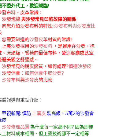
絕不委外代工，歡迎親臨!
沙發布料、皮革常識：
．
沙發泡棉
與沙發常見凹陷故障的關係
．向您介紹沙發布料的特性:
沙發布料與沙發皮比
較
．您需要知道的
沙發皮革
材質的常識!
．上美沙發採用的
沙發布料
，是運用在沙發、抱
枕、床頭板、餐椅的最佳布料，營造客廳或臥室
整體美觀之舒適感。
．沙發常見的脫皮變質，如何處理?
慎選沙發皮
．沙發保養：
如何保養牛皮沙發?
．
沙發布料
與
沙發皮
的比較
媒體報導與重點介紹：
．華視新聞: 慎防
二囊皮
裝高級，5萬2的沙發會
脫皮
．
沙發修理品質
為什麼每一家都不同? 因為即便
人工材料成本相同，但工藝技術卻不一定相等