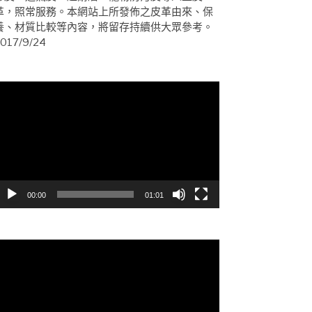
革，照常服務。本網站上所發佈之皮革由來、保
養、材質比較等內容，將留存持續供大眾參考。
017/9/24
視
訊
播
放
器
00:00
01:01
視
訊
播
放
器