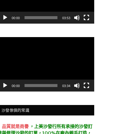
00:00
03:53
視
訊
播
放
器
00:00
03:34
沙發傢俱的常識
．
品質就是商譽
，上美沙發行所有承接的沙發訂
做與修理沙發的訂單，100%在廠內親手打造，