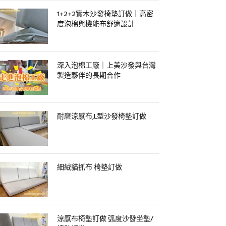
1+2+2實木沙發椅墊訂做｜高密
度泡棉與機能布舒適設計
深入泡棉工廠｜上美沙發與台灣
製造夥伴的長期合作
耐磨涼感布,L型沙發椅墊訂做
細絨貓抓布 椅墊訂做
涼感布椅墊訂做 弧度沙發坐墊/