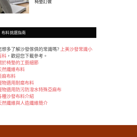
椅墊訂做
布料挑選指南
您想多了解沙發傢俱的常識嗎?
上美沙發常識小
百科
，歡迎您下載參考。
關於椅墊的工藝細節
天然纖維布料
亞麻布料
竉物適用耐磨布料
竉物適用防污防潑水特殊亞麻布
各種沙發布料介紹
天然纖維與人造纖維簡介