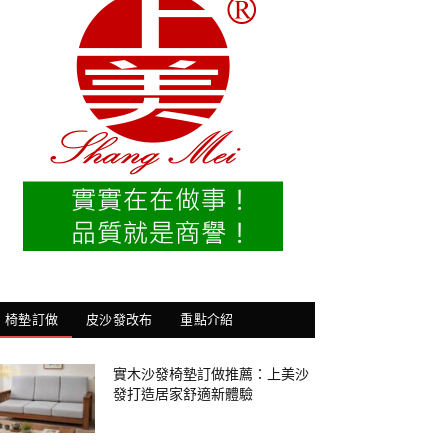
椅墊訂做
皮沙發改布
重點介紹
實木沙發椅墊訂做推薦：上美沙
發打造居家舒適新體驗