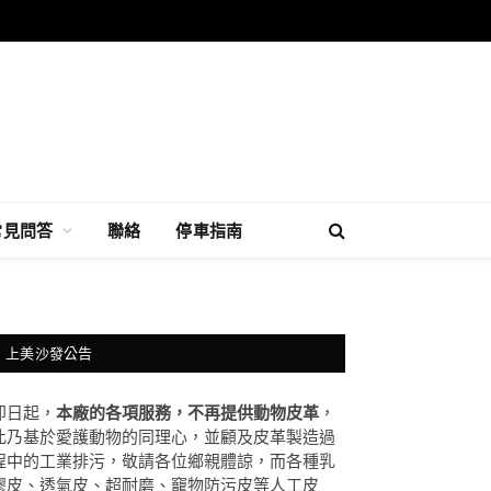
常見問答
聯絡
停車指南
上美沙發公告
即日起，
本廠的各項服務，不再提供動物皮革
，
此乃基於愛護動物的同理心，並顧及皮革製造過
程中的工業排污，敬請各位鄉親體諒，而各種乳
膠皮、透氣皮、超耐磨、竉物防污皮等人工皮