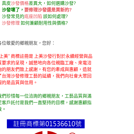
．真皮
沙發價格
差異大，如何選購沙發?
．
沙發壞了，
要修理沙發還是買新的?
．沙發常見的
底座凹陷
該如何處理?
．
沙發修理
如何兼顧耐用性與價格?
各位敬愛的鄉親朋友，您好：
"上美" 商標註冊是 上美沙發行對於永續經營與品
質要求的呈現，誠懇地向各位親臨工廠、來電洽
詢的朋友們致上感謝，有您的牽成與惠顧，造就
了台灣沙發修理工藝的延續，我們向社會大眾回
報的是品質與信用。
我們珍惜每一位洽詢的鄉親朋友，工藝品質與滿
足客戶託付是我們一直堅持的目標，感謝惠顧指
教。