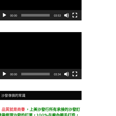
00:00
03:53
視
訊
播
放
器
00:00
03:34
沙發傢俱的常識
．
品質就是商譽
，上美沙發行所有承接的沙發訂
做與修理沙發的訂單，100%在廠內親手打造，