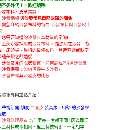
絕不委外代工，歡迎親臨!
沙發布料、皮革常識：
．
沙發泡棉
與沙發常見凹陷故障的關係
．向您介紹沙發布料的特性:
沙發布料與沙發皮比
較
．您需要知道的
沙發皮革
材質的常識!
．上美沙發採用的
沙發布料
，是運用在沙發、抱
枕、床頭板、餐椅的最佳布料，營造客廳或臥室
整體美觀之舒適感。
．沙發常見的脫皮變質，如何處理?
慎選沙發皮
．沙發保養：
如何保養牛皮沙發?
．
沙發布料
與
沙發皮
的比較
媒體報導與重點介紹：
．華視新聞: 慎防
二囊皮
裝高級，5萬2的沙發會
脫皮
．
沙發修理品質
為什麼每一家都不同? 因為即便
人工材料成本相同，但工藝技術卻不一定相等