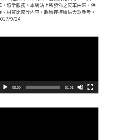
革，照常服務。本網站上所發佈之皮革由來、保
養、材質比較等內容，將留存持續供大眾參考。
017/9/24
視
訊
播
放
器
00:00
01:01
視
訊
播
放
器