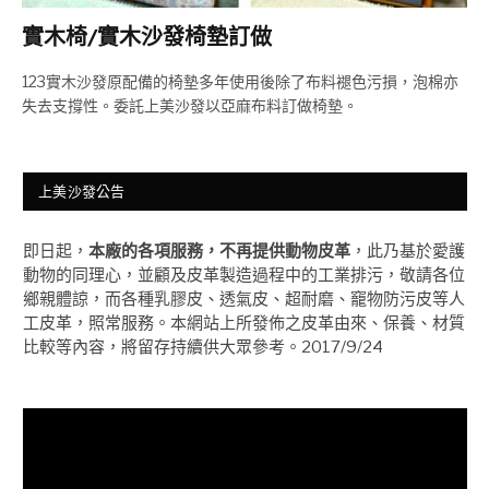
實木椅/實木沙發椅墊訂做
123實木沙發原配備的椅墊多年使用後除了布料褪色污損，泡棉亦
失去支撐性。委託上美沙發以亞麻布料訂做椅墊。
上美沙發公告
即日起，
本廠的各項服務，不再提供動物皮革
，此乃基於愛護
動物的同理心，並顧及皮革製造過程中的工業排污，敬請各位
鄉親體諒，而各種乳膠皮、透氣皮、超耐磨、竉物防污皮等人
工皮革，照常服務。本網站上所發佈之皮革由來、保養、材質
比較等內容，將留存持續供大眾參考。2017/9/24
視
訊
播
放