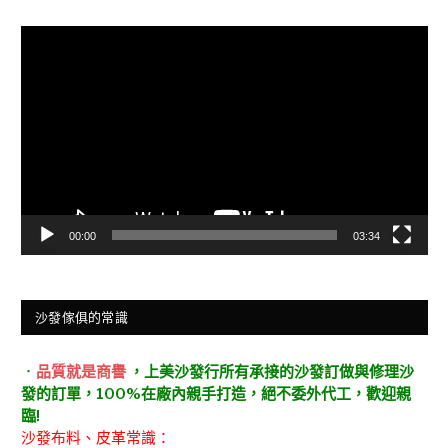
視
訊
播
放
器
00:00
03:34
沙發傢俱的常識
．
品質就是商譽
，上美沙發行所有承接的沙發訂做與修理沙
發的訂單，100%在廠內親手打造，絕不委外代工，歡迎親
臨!
沙發布料、皮革常識：