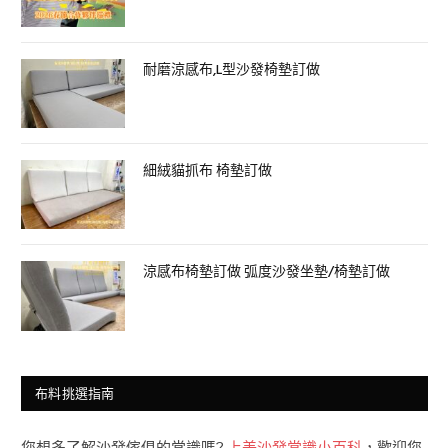
耐磨涼感布,L型沙發椅墊訂做
細絨貓抓布 椅墊訂做
涼感布椅墊訂做 弧度沙發坐墊/椅墊訂做
布料挑選指南
您想多了解沙發傢俱的常識嗎?
上美沙發常識小百科
，歡迎您