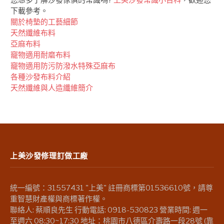
下載參考。
關於椅墊的工藝細節
天然纖維布料
亞麻布料
竉物適用耐磨布料
竉物適用防污防潑水特殊亞麻布
各種沙發布料介紹
天然纖維與人造纖維簡介
上美沙發修理訂做工廠
統一編號：31557431 "上美" 註冊商標第01536610號，請尊
重智慧財產權與商標著作權。
聯絡人: 蔡順良先生 行動電話: 0918-530823 營業時間: 週一
至週六 08:30~17:30 地址：桃園市八德區介壽路一段28號 (靠