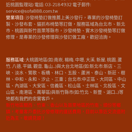
近桃園監理站) 電話: 03-2184932 電子郵件:
service@sofa888.com.tw
營業項目:
沙發椅墊訂做推薦上美沙發行，專業的沙發椅墊訂
製、沙發布套、貓抓布椅墊等訂做，服務區域為台北市、新北
市、桃園與新竹苗栗等縣市，沙發椅墊、實木沙發椅墊等訂做
修理，是專業的沙發修理與沙發訂做工廠，歡迎洽詢。
服務區域:
大桃園地區(如:南崁, 楊梅, 中壢, 大溪, 新屋, 桃園, 蘆
竹, 八德, 平鎮, 觀音, 龜山...)與大台北地區(如:新北市:新店、三
峽、淡水、鶯歌、板橋、林口、五股、蘆洲、泰山、新莊、樹
林、中和、永和、汐止、三重；台北市:中正區、大同區、中山
區、內湖區、大安區、信義區、松山區、士林區、北投區、文
山區、南港區、萬華區)與新竹縣市(如:竹北、新豐、湖口...)等
地都有我們的忠實客戶。
新竹地區關西、竹東、香山以及苗栗地區的竹南、頭份等鄉
鎮，考量客戶委託沙發修理的運送費用，目前以靠近交流道附
近為主。敬請見諒！