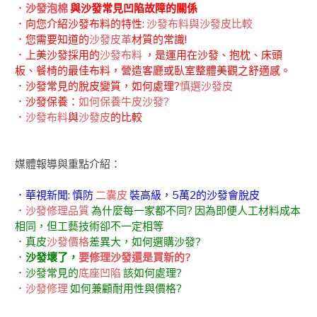
．
沙發泡棉
與沙發常見凹陷故障的關係
．向您介紹沙發布料的特性:
沙發布料與沙發皮比較
．您需要知道的
沙發皮革
材質的常識!
．上美沙發採用的
沙發布料
，是運用在沙發、抱枕、床頭
板、餐椅的最佳布料，營造客廳或臥室整體美觀之舒適感。
．沙發常見的脫皮變質，如何處理?
慎選沙發皮
．沙發保養：
如何保養牛皮沙發?
．
沙發布料
與
沙發皮
的比較
媒體報導與重點介紹：
．華視新聞: 慎防
二囊皮
裝高級，5萬2的沙發會脫皮
．
沙發修理品質
為什麼每一家都不同? 因為即便人工材料成本
相同，但工藝技術卻不一定相等
．真皮
沙發價格
差異大，如何選購沙發?
．
沙發壞了，
要修理沙發還是買新的?
．沙發常見的
底座凹陷
該如何處理?
．
沙發修理
如何兼顧耐用性與價格?