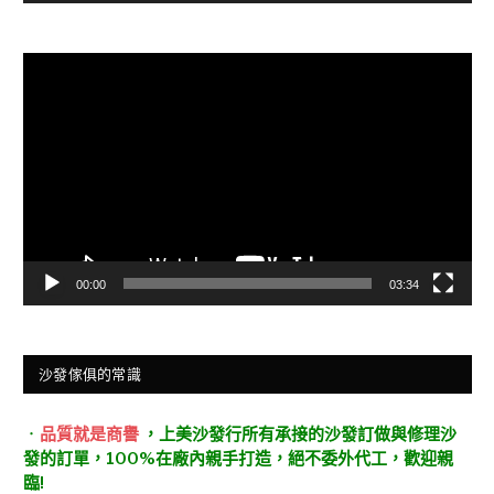
視
訊
播
放
器
00:00
03:34
沙發傢俱的常識
．
品質就是商譽
，上美沙發行所有承接的沙發訂做與修理沙
發的訂單，100%在廠內親手打造，絕不委外代工，歡迎親
臨!