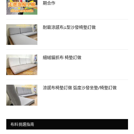
期合作
耐磨涼感布,L型沙發椅墊訂做
細絨貓抓布 椅墊訂做
涼感布椅墊訂做 弧度沙發坐墊/椅墊訂做
布料挑選指南