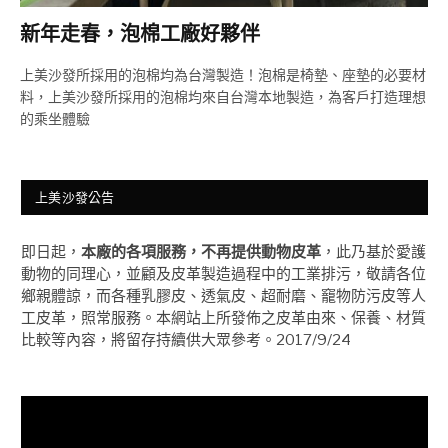
新年走春，泡棉工廠好夥伴
上美沙發所採用的泡棉均為台灣製造！泡棉是椅墊、座墊的必要材
料，上美沙發所採用的泡棉均來自台灣本地製造，為客戶打造理想
的乘坐體驗
上美沙發公告
即日起，
本廠的各項服務，不再提供動物皮革
，此乃基於愛護
動物的同理心，並顧及皮革製造過程中的工業排污，敬請各位
鄉親體諒，而各種乳膠皮、透氣皮、超耐磨、竉物防污皮等人
工皮革，照常服務。本網站上所發佈之皮革由來、保養、材質
比較等內容，將留存持續供大眾參考。2017/9/24
視
訊
播