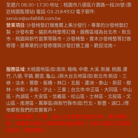
至週六 08:30~17:30 地址：桃園市八德區介壽路一段28號 (靠
近桃園監理站) 電話: 03-2184932 電子郵件:
service@sofa888.com.tw
營業項目:
沙發椅墊訂做推薦上美沙發行，專業的沙發椅墊訂
製、沙發布套、貓抓布椅墊等訂做，服務區域為台北市、新北
市、桃園與新竹苗栗等縣市，沙發椅墊、實木沙發椅墊等訂做
修理，是專業的沙發修理與沙發訂做工廠，歡迎洽詢。
服務區域:
大桃園地區(如:南崁, 楊梅, 中壢, 大溪, 新屋, 桃園, 蘆
竹, 八德, 平鎮, 觀音, 龜山...)與大台北地區(如:新北市:新店、三
峽、淡水、鶯歌、板橋、林口、五股、蘆洲、泰山、新莊、樹
林、中和、永和、汐止、三重；台北市:中正區、大同區、中山
區、內湖區、大安區、信義區、松山區、士林區、北投區、文
山區、南港區、萬華區)與新竹縣市(如:竹北、新豐、湖口...)等
地都有我們的忠實客戶。
新竹地區關西、竹東、香山以及苗栗地區的竹南、頭份等鄉
鎮，考量客戶委託沙發修理的運送費用，目前以靠近交流道附
近為主。敬請見諒！