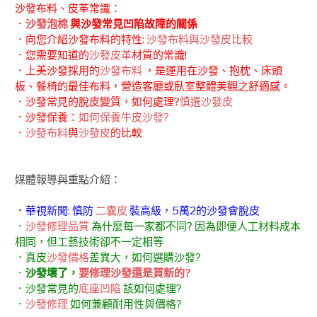
沙發布料、皮革常識：
．
沙發泡棉
與沙發常見凹陷故障的關係
．向您介紹沙發布料的特性:
沙發布料與沙發皮比較
．您需要知道的
沙發皮革
材質的常識!
．上美沙發採用的
沙發布料
，是運用在沙發、抱枕、床頭
板、餐椅的最佳布料，營造客廳或臥室整體美觀之舒適感。
．沙發常見的脫皮變質，如何處理?
慎選沙發皮
．沙發保養：
如何保養牛皮沙發?
．
沙發布料
與
沙發皮
的比較
媒體報導與重點介紹：
．華視新聞: 慎防
二囊皮
裝高級，5萬2的沙發會脫皮
．
沙發修理品質
為什麼每一家都不同? 因為即便人工材料成本
相同，但工藝技術卻不一定相等
．真皮
沙發價格
差異大，如何選購沙發?
．
沙發壞了，
要修理沙發還是買新的?
．沙發常見的
底座凹陷
該如何處理?
．
沙發修理
如何兼顧耐用性與價格?