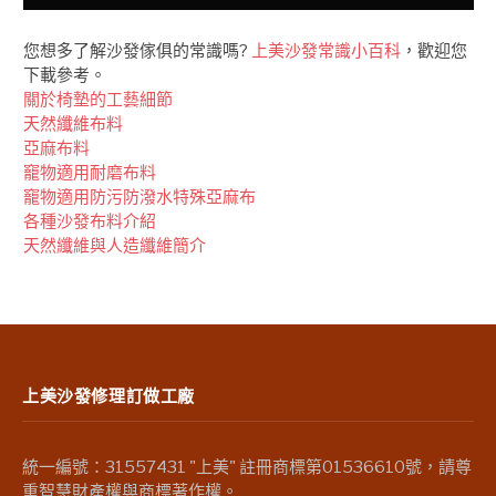
您想多了解沙發傢俱的常識嗎?
上美沙發常識小百科
，歡迎您
下載參考。
關於椅墊的工藝細節
天然纖維布料
亞麻布料
竉物適用耐磨布料
竉物適用防污防潑水特殊亞麻布
各種沙發布料介紹
天然纖維與人造纖維簡介
上美沙發修理訂做工廠
統一編號：31557431 "上美" 註冊商標第01536610號，請尊
重智慧財產權與商標著作權。