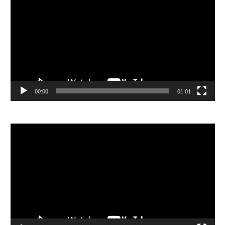
訊
播
放
器
00:00
01:01
視
訊
播
放
器