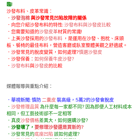
臨!
沙發布料、皮革常識：
．
沙發泡棉
與沙發常見凹陷故障的關係
．向您介紹沙發布料的特性:
沙發布料與沙發皮比較
．您需要知道的
沙發皮革
材質的常識!
．上美沙發採用的
沙發布料
，是運用在沙發、抱枕、床頭
板、餐椅的最佳布料，營造客廳或臥室整體美觀之舒適感。
．沙發常見的脫皮變質，如何處理?
慎選沙發皮
．沙發保養：
如何保養牛皮沙發?
．
沙發布料
與
沙發皮
的比較
媒體報導與重點介紹：
．華視新聞: 慎防
二囊皮
裝高級，5萬2的沙發會脫皮
．
沙發修理品質
為什麼每一家都不同? 因為即便人工材料成本
相同，但工藝技術卻不一定相等
．真皮
沙發價格
差異大，如何選購沙發?
．
沙發壞了，
要修理沙發還是買新的?
．沙發常見的
底座凹陷
該如何處理?