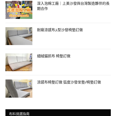
深入泡棉工廠｜上美沙發與台灣製造夥伴的長
期合作
耐磨涼感布,L型沙發椅墊訂做
細絨貓抓布 椅墊訂做
涼感布椅墊訂做 弧度沙發坐墊/椅墊訂做
布料挑選指南