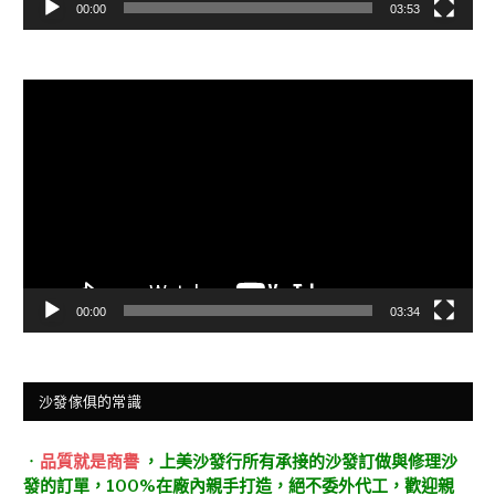
00:00
03:53
視
訊
播
放
器
00:00
03:34
沙發傢俱的常識
．
品質就是商譽
，上美沙發行所有承接的沙發訂做與修理沙
發的訂單，100%在廠內親手打造，絕不委外代工，歡迎親