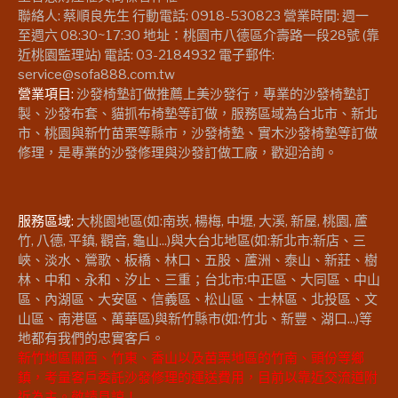
聯絡人: 蔡順良先生 行動電話: 0918-530823 營業時間: 週一
至週六 08:30~17:30 地址：桃園市八德區介壽路一段28號 (靠
近桃園監理站) 電話: 03-2184932 電子郵件:
service@sofa888.com.tw
營業項目:
沙發椅墊訂做推薦上美沙發行，專業的沙發椅墊訂
製、沙發布套、貓抓布椅墊等訂做，服務區域為台北市、新北
市、桃園與新竹苗栗等縣市，沙發椅墊、實木沙發椅墊等訂做
修理，是專業的沙發修理與沙發訂做工廠，歡迎洽詢。
服務區域:
大桃園地區(如:南崁, 楊梅, 中壢, 大溪, 新屋, 桃園, 蘆
竹, 八德, 平鎮, 觀音, 龜山...)與大台北地區(如:新北市:新店、三
峽、淡水、鶯歌、板橋、林口、五股、蘆洲、泰山、新莊、樹
林、中和、永和、汐止、三重；台北市:中正區、大同區、中山
區、內湖區、大安區、信義區、松山區、士林區、北投區、文
山區、南港區、萬華區)與新竹縣市(如:竹北、新豐、湖口...)等
地都有我們的忠實客戶。
新竹地區關西、竹東、香山以及苗栗地區的竹南、頭份等鄉
鎮，考量客戶委託沙發修理的運送費用，目前以靠近交流道附
近為主。敬請見諒！