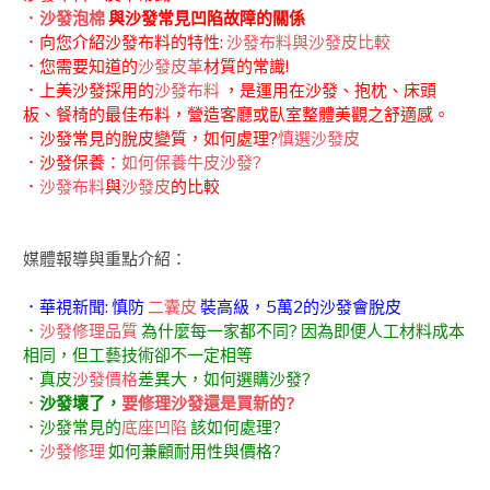
．
沙發泡棉
與沙發常見凹陷故障的關係
．向您介紹沙發布料的特性:
沙發布料與沙發皮比較
．您需要知道的
沙發皮革
材質的常識!
．上美沙發採用的
沙發布料
，是運用在沙發、抱枕、床頭
板、餐椅的最佳布料，營造客廳或臥室整體美觀之舒適感。
．沙發常見的脫皮變質，如何處理?
慎選沙發皮
．沙發保養：
如何保養牛皮沙發?
．
沙發布料
與
沙發皮
的比較
媒體報導與重點介紹：
．華視新聞: 慎防
二囊皮
裝高級，5萬2的沙發會脫皮
．
沙發修理品質
為什麼每一家都不同? 因為即便人工材料成本
相同，但工藝技術卻不一定相等
．真皮
沙發價格
差異大，如何選購沙發?
．
沙發壞了，
要修理沙發還是買新的?
．沙發常見的
底座凹陷
該如何處理?
．
沙發修理
如何兼顧耐用性與價格?