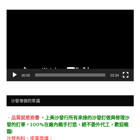
視
訊
播
放
器
00:00
03:34
沙發傢俱的常識
．
品質就是商譽
，上美沙發行所有承接的沙發訂做與修理沙
發的訂單，100%在廠內親手打造，絕不委外代工，歡迎親
臨!
沙發布料、皮革常識：