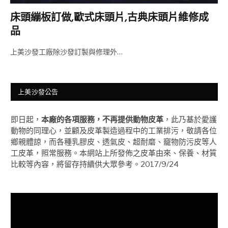
床頭繃板訂做,歐式床頭片,古典床頭片維修成
品
上美沙發工廠除沙發訂製與修理外…
上美沙發公告
即日起，
本廠的各項服務，不再提供動物皮革
，此乃基於愛護
動物的同理心，並顧及皮革製造過程中的工業排污，敬請各位
鄉親體諒，而各種乳膠皮、透氣皮、超耐磨、竉物防污皮等人
工皮革，照常服務。本網站上所發佈之皮革由來、保養、材質
比較等內容，將留存持續供大眾參考。2017/9/24
視
訊
播