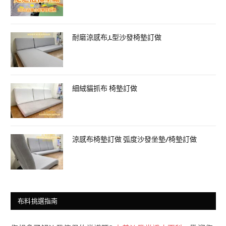
耐磨涼感布,L型沙發椅墊訂做
細絨貓抓布 椅墊訂做
涼感布椅墊訂做 弧度沙發坐墊/椅墊訂做
布料挑選指南