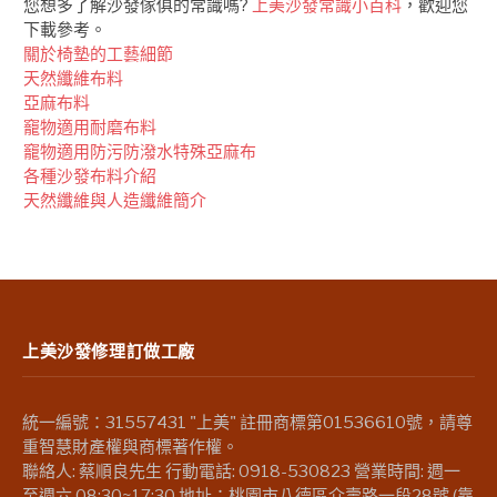
您想多了解沙發傢俱的常識嗎?
上美沙發常識小百科
，歡迎您
下載參考。
關於椅墊的工藝細節
天然纖維布料
亞麻布料
竉物適用耐磨布料
竉物適用防污防潑水特殊亞麻布
各種沙發布料介紹
天然纖維與人造纖維簡介
上美沙發修理訂做工廠
統一編號：31557431 "上美" 註冊商標第01536610號，請尊
重智慧財產權與商標著作權。
聯絡人: 蔡順良先生 行動電話: 0918-530823 營業時間: 週一
至週六 08:30~17:30 地址：桃園市八德區介壽路一段28號 (靠