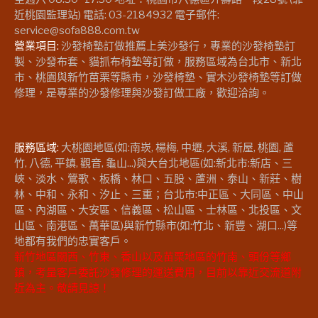
近桃園監理站) 電話: 03-2184932 電子郵件:
service@sofa888.com.tw
營業項目:
沙發椅墊訂做推薦上美沙發行，專業的沙發椅墊訂
製、沙發布套、貓抓布椅墊等訂做，服務區域為台北市、新北
市、桃園與新竹苗栗等縣市，沙發椅墊、實木沙發椅墊等訂做
修理，是專業的沙發修理與沙發訂做工廠，歡迎洽詢。
服務區域:
大桃園地區(如:南崁, 楊梅, 中壢, 大溪, 新屋, 桃園, 蘆
竹, 八德, 平鎮, 觀音, 龜山...)與大台北地區(如:新北市:新店、三
峽、淡水、鶯歌、板橋、林口、五股、蘆洲、泰山、新莊、樹
林、中和、永和、汐止、三重；台北市:中正區、大同區、中山
區、內湖區、大安區、信義區、松山區、士林區、北投區、文
山區、南港區、萬華區)與新竹縣市(如:竹北、新豐、湖口...)等
地都有我們的忠實客戶。
新竹地區關西、竹東、香山以及苗栗地區的竹南、頭份等鄉
鎮，考量客戶委託沙發修理的運送費用，目前以靠近交流道附
近為主。敬請見諒！