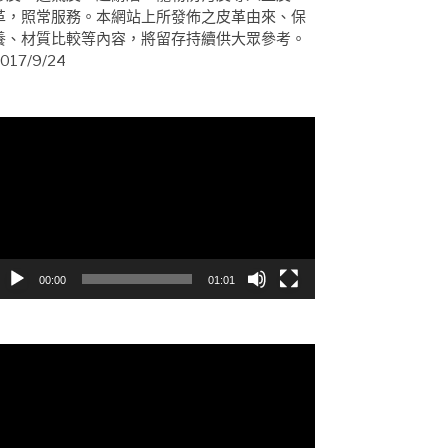
革，照常服務。本網站上所發佈之皮革由來、保
養、材質比較等內容，將留存持續供大眾參考。
017/9/24
視
訊
播
放
器
00:00
01:01
視
訊
播
放
器