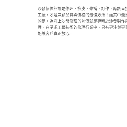
沙發傢俱無論是修理、換皮、修補、訂作，應該直
工廠，才是兼顧品質與價格的最佳方法！而其中最
的是，為府上沙發修理的師傅就是專精於沙發製作
理，在講求工藝技術的修理行業中，只有專注與專
能讓客戶真正放心。