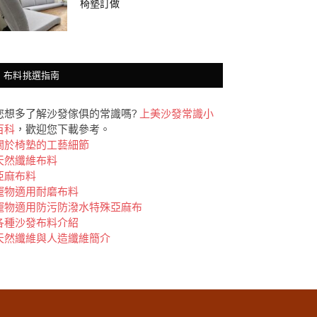
椅墊訂做
布料挑選指南
您想多了解沙發傢俱的常識嗎?
上美沙發常識小
百科
，歡迎您下載參考。
關於椅墊的工藝細節
天然纖維布料
亞麻布料
竉物適用耐磨布料
竉物適用防污防潑水特殊亞麻布
各種沙發布料介紹
天然纖維與人造纖維簡介