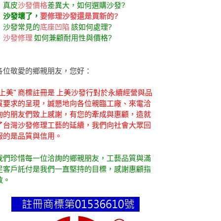
．真皮
沙發價格
差異大，如何選購沙發?
．
沙發壞了，
要修理沙發還是買新的?
．沙發常見的
底座凹陷
該如何處理?
．
沙發修理
如何兼顧耐用性與價格?
各位敬愛的鄉親朋友，您好：
"上美" 商標註冊是 上美沙發行對於永續經營與品
質要求的呈現，誠懇地向各位親臨工廠、來電洽
詢的朋友們致上感謝，有您的牽成與惠顧，造就
了台灣沙發修理工藝的延續，我們向社會大眾回
報的是品質與信用。
我們珍惜每一位洽詢的鄉親朋友，工藝品質與滿
足客戶託付是我們一直堅持的目標，感謝惠顧指
教。