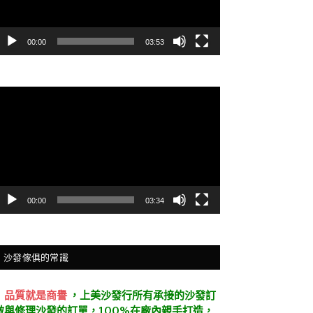
00:00
03:53
視
訊
播
放
器
00:00
03:34
沙發傢俱的常識
．
品質就是商譽
，上美沙發行所有承接的沙發訂
做與修理沙發的訂單，100%在廠內親手打造，