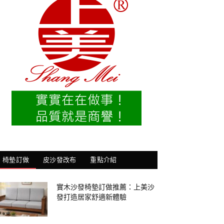
椅墊訂做
皮沙發改布
重點介紹
實木沙發椅墊訂做推薦：上美沙
發打造居家舒適新體驗