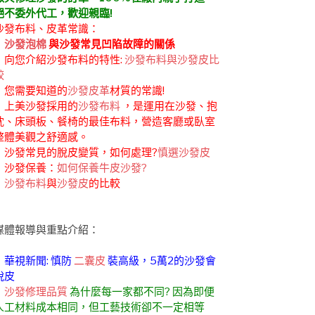
絕不委外代工，歡迎親臨!
沙發布料、皮革常識：
．
沙發泡棉
與沙發常見凹陷故障的關係
．向您介紹沙發布料的特性:
沙發布料與沙發皮比
較
．您需要知道的
沙發皮革
材質的常識!
．上美沙發採用的
沙發布料
，是運用在沙發、抱
枕、床頭板、餐椅的最佳布料，營造客廳或臥室
整體美觀之舒適感。
．沙發常見的脫皮變質，如何處理?
慎選沙發皮
．沙發保養：
如何保養牛皮沙發?
．
沙發布料
與
沙發皮
的比較
媒體報導與重點介紹：
．華視新聞: 慎防
二囊皮
裝高級，5萬2的沙發會
脫皮
．
沙發修理品質
為什麼每一家都不同? 因為即便
人工材料成本相同，但工藝技術卻不一定相等