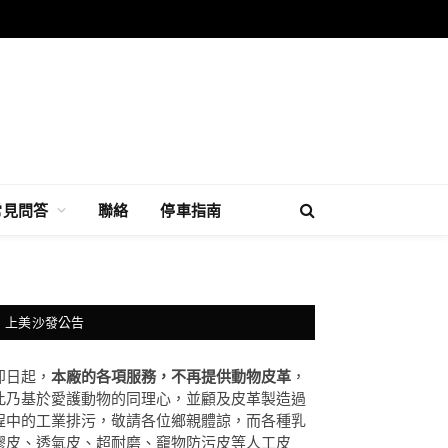
常見問答
聯絡
停車指南
上美沙發公告
即日起，
本廠的各項服務，不再提供動物皮革
，
此乃基於愛護動物的同理心，並顧及皮革製造過
程中的工業排污，敬請各位鄉親體諒，而各種乳
膠皮、透氣皮、超耐磨、竉物防污皮等人工皮