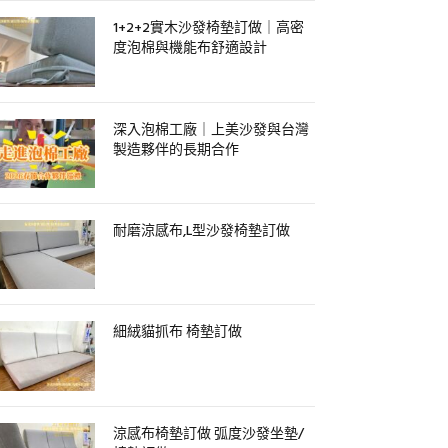
1+2+2實木沙發椅墊訂做｜高密
度泡棉與機能布舒適設計
深入泡棉工廠｜上美沙發與台灣
製造夥伴的長期合作
耐磨涼感布,L型沙發椅墊訂做
細絨貓抓布 椅墊訂做
涼感布椅墊訂做 弧度沙發坐墊/