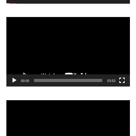
視
訊
播
放
器
00:00
03:53
視
訊
播
放
器