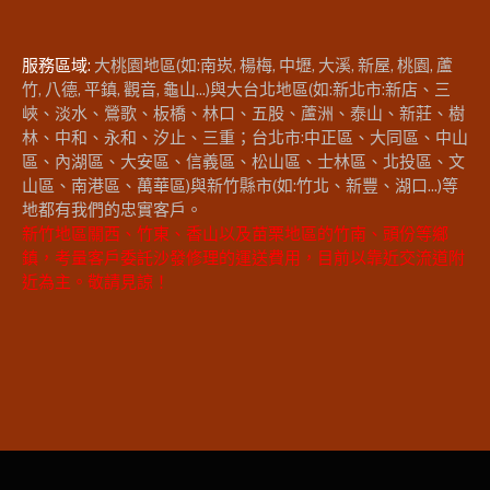
服務區域:
大桃園地區(如:南崁, 楊梅, 中壢, 大溪, 新屋, 桃園, 蘆
竹, 八德, 平鎮, 觀音, 龜山...)與大台北地區(如:新北市:新店、三
峽、淡水、鶯歌、板橋、林口、五股、蘆洲、泰山、新莊、樹
林、中和、永和、汐止、三重；台北市:中正區、大同區、中山
區、內湖區、大安區、信義區、松山區、士林區、北投區、文
山區、南港區、萬華區)與新竹縣市(如:竹北、新豐、湖口...)等
地都有我們的忠實客戶。
新竹地區關西、竹東、香山以及苗栗地區的竹南、頭份等鄉
鎮，考量客戶委託沙發修理的運送費用，目前以靠近交流道附
近為主。敬請見諒！