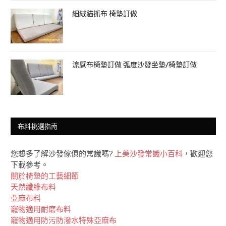
細絨貓抓布 椅墊訂做
涼感布椅墊訂做 弧度沙發坐墊/椅墊訂做
布料挑選指南
您想多了解沙發傢俱的常識嗎?
上美沙發常識小百科
，歡迎您
下載參考。
關於椅墊的工藝細節
天然纖維布料
亞麻布料
竉物適用耐磨布料
竉物適用防污防潑水特殊亞麻布