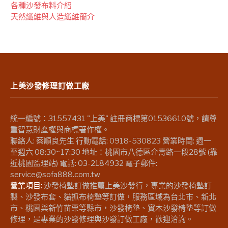
各種沙發布料介紹
天然纖維與人造纖維簡介
上美沙發修理訂做工廠
統一編號：31557431 "上美" 註冊商標第01536610號，請尊
重智慧財產權與商標著作權。
聯絡人: 蔡順良先生 行動電話: 0918-530823 營業時間: 週一
至週六 08:30~17:30 地址：桃園市八德區介壽路一段28號 (靠
近桃園監理站) 電話: 03-2184932 電子郵件:
service@sofa888.com.tw
營業項目:
沙發椅墊訂做推薦上美沙發行，專業的沙發椅墊訂
製、沙發布套、貓抓布椅墊等訂做，服務區域為台北市、新北
市、桃園與新竹苗栗等縣市，沙發椅墊、實木沙發椅墊等訂做
修理，是專業的沙發修理與沙發訂做工廠，歡迎洽詢。