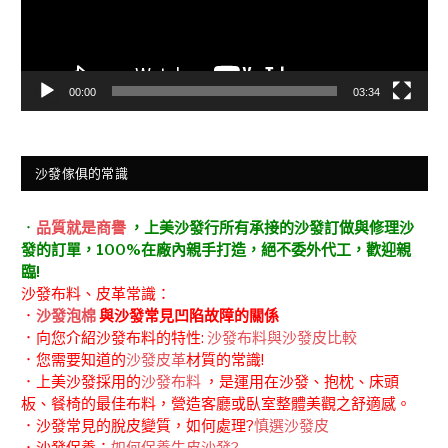
00:00
03:34
沙發傢俱的常識
．
品質就是商譽
，上美沙發行所有承接的沙發訂做與修理沙
發的訂單，100%在廠內親手打造，絕不委外代工，歡迎親
臨!
沙發布料、皮革常識：
．
沙發泡棉
與沙發常見凹陷故障的關係
．向您介紹沙發布料的特性:
沙發布料與沙發皮比較
．您需要知道的
沙發皮革
材質的常識!
．上美沙發採用的
沙發布料
，是運用在沙發、抱枕、床頭
板、餐椅的最佳布料，營造客廳或臥室整體美觀之舒適感。
．沙發常見的脫皮變質，如何處理?
慎選沙發皮