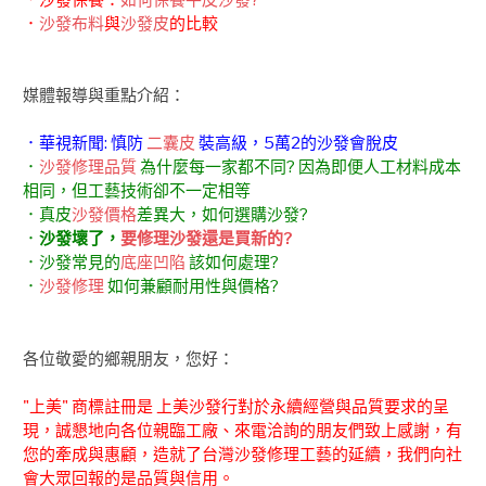
．沙發保養：
如何保養牛皮沙發?
．
沙發布料
與
沙發皮
的比較
媒體報導與重點介紹：
．華視新聞: 慎防
二囊皮
裝高級，5萬2的沙發會脫皮
．
沙發修理品質
為什麼每一家都不同? 因為即便人工材料成本
相同，但工藝技術卻不一定相等
．真皮
沙發價格
差異大，如何選購沙發?
．
沙發壞了，
要修理沙發還是買新的?
．沙發常見的
底座凹陷
該如何處理?
．
沙發修理
如何兼顧耐用性與價格?
各位敬愛的鄉親朋友，您好：
"上美" 商標註冊是 上美沙發行對於永續經營與品質要求的呈
現，誠懇地向各位親臨工廠、來電洽詢的朋友們致上感謝，有
您的牽成與惠顧，造就了台灣沙發修理工藝的延續，我們向社
會大眾回報的是品質與信用。