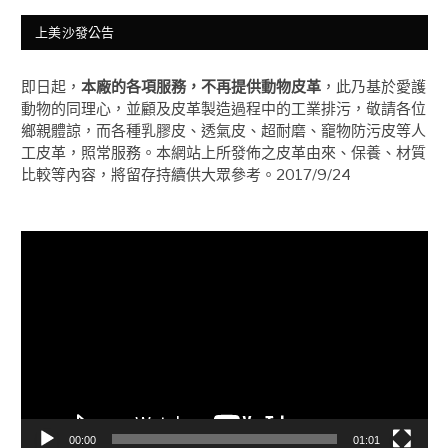
上美沙發公告
即日起，
本廠的各項服務，不再提供動物皮革
，此乃基於愛護
動物的同理心，並顧及皮革製造過程中的工業排污，敬請各位
鄉親體諒，而各種乳膠皮、透氣皮、超耐磨、竉物防污皮等人
工皮革，照常服務。本網站上所發佈之皮革由來、保養、材質
比較等內容，將留存持續供大眾參考。2017/9/24
視
訊
播
放
器
00:00
01:01