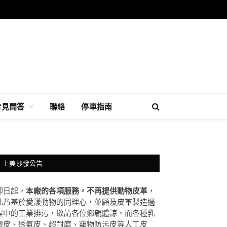
常見問答
聯絡
停車指南
上美沙發公告
即日起，
本廠的各項服務，不再提供動物皮革
，
此乃基於愛護動物的同理心，並顧及皮革製造過
程中的工業排污，敬請各位鄉親體諒，而各種乳
膠皮、透氣皮、超耐磨、竉物防污皮等人工皮