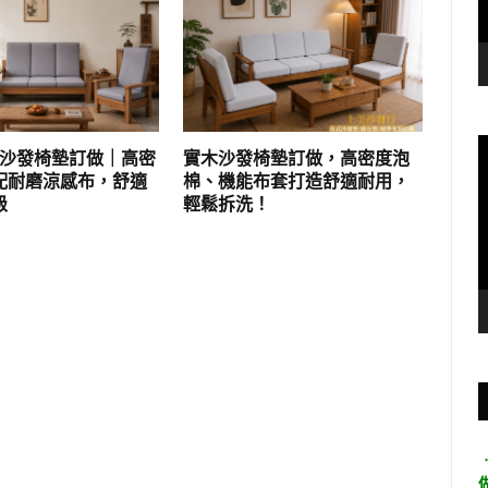
實木沙發椅墊訂做｜高密
實木沙發椅墊訂做，高密度泡
配耐磨涼感布，舒適
棉、機能布套打造舒適耐用，
級
輕鬆拆洗！