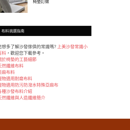
椅墊訂做
布料挑選指南
您想多了解沙發傢俱的常識嗎?
上美沙發常識小
百科
，歡迎您下載參考。
關於椅墊的工藝細節
天然纖維布料
亞麻布料
竉物適用耐磨布料
竉物適用防污防潑水特殊亞麻布
各種沙發布料介紹
天然纖維與人造纖維簡介