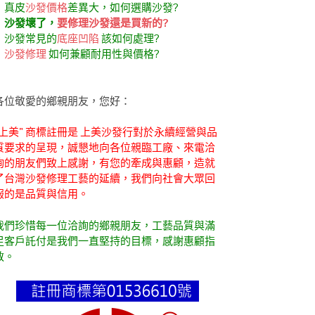
．真皮
沙發價格
差異大，如何選購沙發?
．
沙發壞了，
要修理沙發還是買新的?
．沙發常見的
底座凹陷
該如何處理?
．
沙發修理
如何兼顧耐用性與價格?
各位敬愛的鄉親朋友，您好：
"上美" 商標註冊是 上美沙發行對於永續經營與品
質要求的呈現，誠懇地向各位親臨工廠、來電洽
詢的朋友們致上感謝，有您的牽成與惠顧，造就
了台灣沙發修理工藝的延續，我們向社會大眾回
報的是品質與信用。
我們珍惜每一位洽詢的鄉親朋友，工藝品質與滿
足客戶託付是我們一直堅持的目標，感謝惠顧指
教。