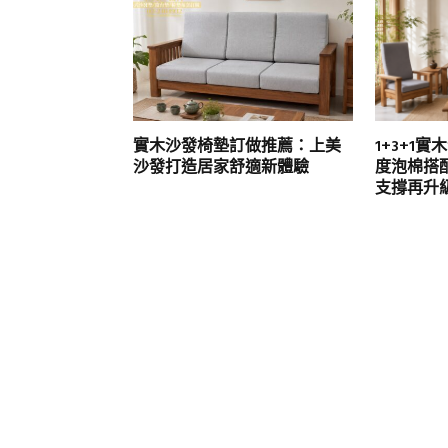
實木沙發椅墊訂做推薦：上美
1+3+1
沙發打造居家舒適新體驗
度泡棉搭
支撐再升