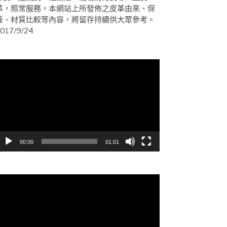
革，照常服務。本網站上所發佈之皮革由來、保
養、材質比較等內容，將留存持續供大眾參考。
017/9/24
視
訊
播
放
器
00:00
01:01
視
訊
播
放
器