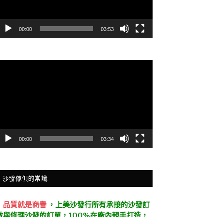
00:00
03:53
視
訊
播
放
器
00:00
03:34
沙發傢俱的常識
．
品質就是商譽
，上美沙發行所有承接的沙發訂
做與修理沙發的訂單，100%在廠內親手打造，