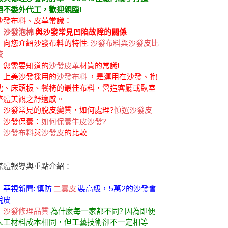
絕不委外代工，歡迎親臨!
沙發布料、皮革常識：
．
沙發泡棉
與沙發常見凹陷故障的關係
．向您介紹沙發布料的特性:
沙發布料與沙發皮比
較
．您需要知道的
沙發皮革
材質的常識!
．上美沙發採用的
沙發布料
，是運用在沙發、抱
枕、床頭板、餐椅的最佳布料，營造客廳或臥室
整體美觀之舒適感。
．沙發常見的脫皮變質，如何處理?
慎選沙發皮
．沙發保養：
如何保養牛皮沙發?
．
沙發布料
與
沙發皮
的比較
媒體報導與重點介紹：
．華視新聞: 慎防
二囊皮
裝高級，5萬2的沙發會
脫皮
．
沙發修理品質
為什麼每一家都不同? 因為即便
人工材料成本相同，但工藝技術卻不一定相等