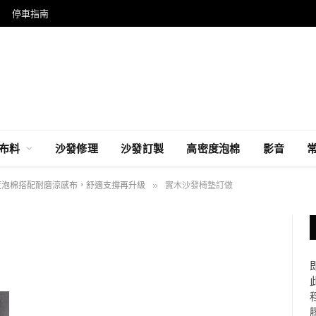
停車指南
布料
沙發修理
沙發訂製
高密度泡棉
影音
密度泡棉搭配耐磨涼感布，舒適支撐再升級
»
實木沙發椅墊訂做