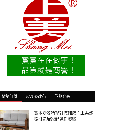
椅墊訂做
皮沙發改布
重點介紹
實木沙發椅墊訂做推薦：上美沙
發打造居家舒適新體驗