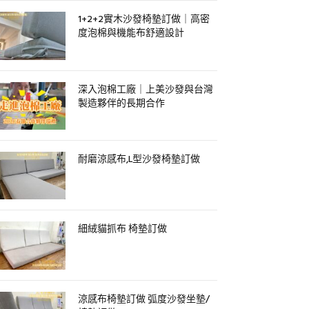
1+2+2實木沙發椅墊訂做｜高密
度泡棉與機能布舒適設計
深入泡棉工廠｜上美沙發與台灣
製造夥伴的長期合作
耐磨涼感布,L型沙發椅墊訂做
細絨貓抓布 椅墊訂做
涼感布椅墊訂做 弧度沙發坐墊/