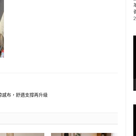
2
磨涼感布，舒適支撐再升級