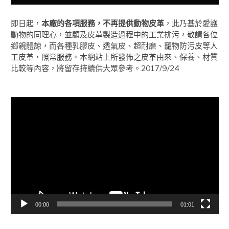
即日起，
本廠的各項服務，不再提供動物皮革
，此乃基於愛護
動物的同理心，並顧及皮革製造過程中的工業排污，敬請各位
鄉親體諒，而各種乳膠皮、透氣皮、超耐磨、竉物防污皮等人
工皮革，照常服務。本網站上所發佈之皮革由來、保養、材質
比較等內容，將留存持續供大眾參考。2017/9/24
視
訊
播
放
器
00:00
01:01