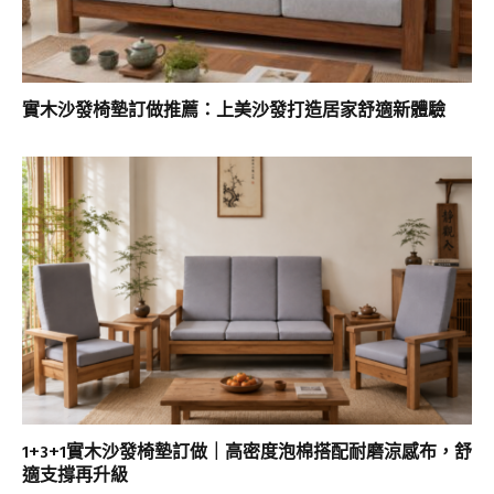
實木沙發椅墊訂做推薦：上美沙發打造居家舒適新體驗
1+3+1實木沙發椅墊訂做｜高密度泡棉搭配耐磨涼感布，舒
適支撐再升級