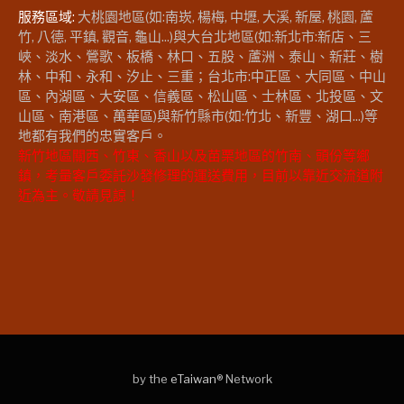
服務區域:
大桃園地區(如:南崁, 楊梅, 中壢, 大溪, 新屋, 桃園, 蘆
竹, 八德, 平鎮, 觀音, 龜山...)與大台北地區(如:新北市:新店、三
峽、淡水、鶯歌、板橋、林口、五股、蘆洲、泰山、新莊、樹
林、中和、永和、汐止、三重；台北市:中正區、大同區、中山
區、內湖區、大安區、信義區、松山區、士林區、北投區、文
山區、南港區、萬華區)與新竹縣市(如:竹北、新豐、湖口...)等
地都有我們的忠實客戶。
新竹地區關西、竹東、香山以及苗栗地區的竹南、頭份等鄉
鎮，考量客戶委託沙發修理的運送費用，目前以靠近交流道附
近為主。敬請見諒！
by the
eTaiwan
® Network