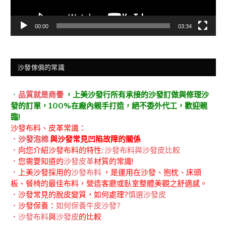
00:00
03:34
沙發傢俱的常識
．
品質就是商譽
，上美沙發行所有承接的沙發訂做與修理沙
發的訂單，100%在廠內親手打造，絕不委外代工，歡迎親
臨!
沙發布料、皮革常識：
．
沙發泡棉
與沙發常見凹陷故障的關係
．向您介紹沙發布料的特性:
沙發布料與沙發皮比較
．您需要知道的
沙發皮革
材質的常識!
．上美沙發採用的
沙發布料
，是運用在沙發、抱枕、床頭
板、餐椅的最佳布料，營造客廳或臥室整體美觀之舒適感。
．沙發常見的脫皮變質，如何處理?
慎選沙發皮
．沙發保養：
如何保養牛皮沙發?
．
沙發布料
與
沙發皮
的比較