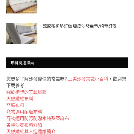
涼感布椅墊訂做 弧度沙發坐墊/椅墊訂做
布料挑選指南
您想多了解沙發傢俱的常識嗎?
上美沙發常識小百科
，歡迎您
下載參考。
關於椅墊的工藝細節
天然纖維布料
亞麻布料
竉物適用耐磨布料
竉物適用防污防潑水特殊亞麻布
各種沙發布料介紹
天然纖維與人造纖維簡介