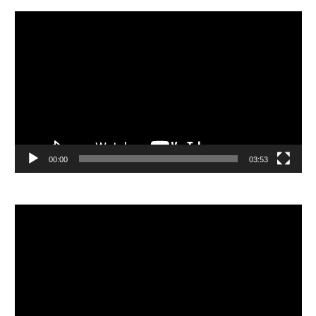
視
訊
播
放
器
00:00
03:53
視
訊
播
放
器