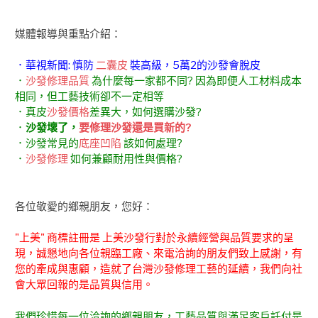
媒體報導與重點介紹：
．華視新聞: 慎防
二囊皮
裝高級，5萬2的沙發會脫皮
．
沙發修理品質
為什麼每一家都不同? 因為即便人工材料成本
相同，但工藝技術卻不一定相等
．真皮
沙發價格
差異大，如何選購沙發?
．
沙發壞了，
要修理沙發還是買新的?
．沙發常見的
底座凹陷
該如何處理?
．
沙發修理
如何兼顧耐用性與價格?
各位敬愛的鄉親朋友，您好：
"上美" 商標註冊是 上美沙發行對於永續經營與品質要求的呈
現，誠懇地向各位親臨工廠、來電洽詢的朋友們致上感謝，有
您的牽成與惠顧，造就了台灣沙發修理工藝的延續，我們向社
會大眾回報的是品質與信用。
我們珍惜每一位洽詢的鄉親朋友，工藝品質與滿足客戶託付是