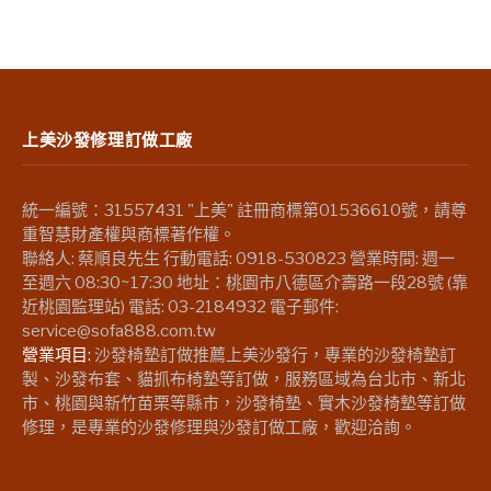
上美沙發修理訂做工廠
統一編號：31557431 "上美" 註冊商標第01536610號，請尊
重智慧財產權與商標著作權。
聯絡人: 蔡順良先生 行動電話: 0918-530823 營業時間: 週一
至週六 08:30~17:30 地址：桃園市八德區介壽路一段28號 (靠
近桃園監理站) 電話: 03-2184932 電子郵件:
service@sofa888.com.tw
營業項目:
沙發椅墊訂做推薦上美沙發行，專業的沙發椅墊訂
製、沙發布套、貓抓布椅墊等訂做，服務區域為台北市、新北
市、桃園與新竹苗栗等縣市，沙發椅墊、實木沙發椅墊等訂做
修理，是專業的沙發修理與沙發訂做工廠，歡迎洽詢。