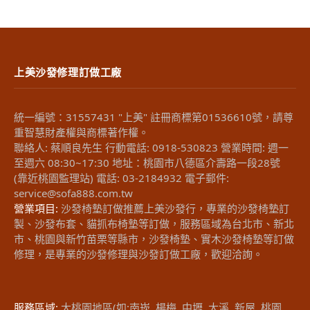
上美沙發修理訂做工廠
統一編號：31557431 "上美" 註冊商標第01536610號，請尊
重智慧財產權與商標著作權。
聯絡人: 蔡順良先生 行動電話: 0918-530823 營業時間: 週一
至週六 08:30~17:30 地址：桃園市八德區介壽路一段28號
(靠近桃園監理站) 電話: 03-2184932 電子郵件:
service@sofa888.com.tw
營業項目:
沙發椅墊訂做推薦上美沙發行，專業的沙發椅墊訂
製、沙發布套、貓抓布椅墊等訂做，服務區域為台北市、新北
市、桃園與新竹苗栗等縣市，沙發椅墊、實木沙發椅墊等訂做
修理，是專業的沙發修理與沙發訂做工廠，歡迎洽詢。
服務區域:
大桃園地區(如:南崁, 楊梅, 中壢, 大溪, 新屋, 桃園,