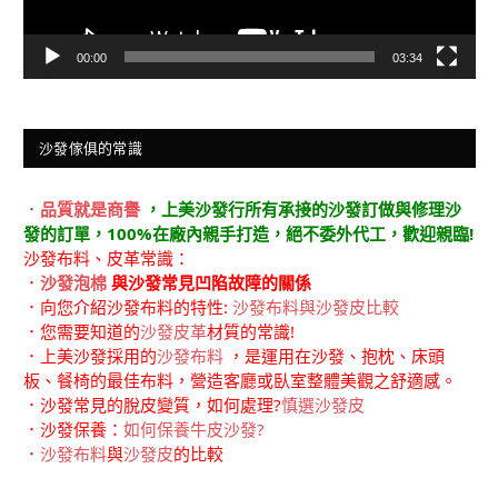
00:00
03:34
沙發傢俱的常識
．
品質就是商譽
，上美沙發行所有承接的沙發訂做與修理沙
發的訂單，100%在廠內親手打造，絕不委外代工，歡迎親臨!
沙發布料、皮革常識：
．
沙發泡棉
與沙發常見凹陷故障的關係
．向您介紹沙發布料的特性:
沙發布料與沙發皮比較
．您需要知道的
沙發皮革
材質的常識!
．上美沙發採用的
沙發布料
，是運用在沙發、抱枕、床頭
板、餐椅的最佳布料，營造客廳或臥室整體美觀之舒適感。
．沙發常見的脫皮變質，如何處理?
慎選沙發皮
．沙發保養：
如何保養牛皮沙發?
．
沙發布料
與
沙發皮
的比較