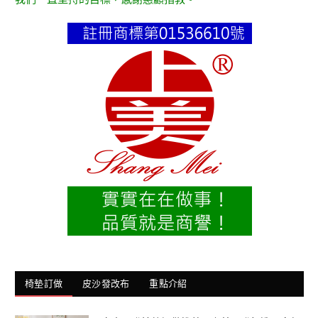
椅墊訂做
皮沙發改布
重點介紹