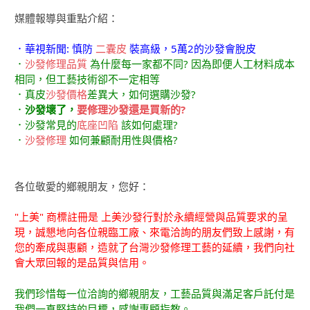
媒體報導與重點介紹：
．華視新聞: 慎防
二囊皮
裝高級，5萬2的沙發會脫皮
．
沙發修理品質
為什麼每一家都不同? 因為即便人工材料成本
相同，但工藝技術卻不一定相等
．真皮
沙發價格
差異大，如何選購沙發?
．
沙發壞了，
要修理沙發還是買新的?
．沙發常見的
底座凹陷
該如何處理?
．
沙發修理
如何兼顧耐用性與價格?
各位敬愛的鄉親朋友，您好：
"上美" 商標註冊是 上美沙發行對於永續經營與品質要求的呈
現，誠懇地向各位親臨工廠、來電洽詢的朋友們致上感謝，有
您的牽成與惠顧，造就了台灣沙發修理工藝的延續，我們向社
會大眾回報的是品質與信用。
我們珍惜每一位洽詢的鄉親朋友，工藝品質與滿足客戶託付是
我們一直堅持的目標，感謝惠顧指教。