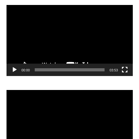
視
訊
播
放
器
00:00
03:53
視
訊
播
放
器