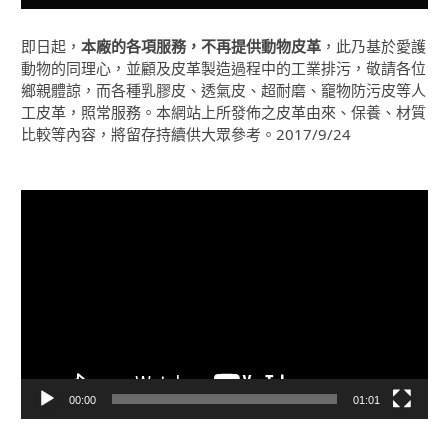
即日起，
本廠的各項服務，不再提供動物皮革
，此乃基於愛護
動物的同理心，並顧及皮革製造過程中的工業排污，敬請各位
鄉親體諒，而各種乳膠皮、透氣皮、超耐磨、竉物防污皮等人
工皮革，照常服務。本網站上所發佈之皮革由來、保養、材質
比較等內容，將留存持續供大眾參考。2017/9/24
視
訊
播
放
器
00:00
01:01