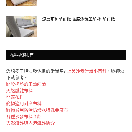
涼感布椅墊訂做 弧度沙發坐墊/椅墊訂做
布料挑選指南
您想多了解沙發傢俱的常識嗎?
上美沙發常識小百科
，歡迎您
下載參考。
關於椅墊的工藝細節
天然纖維布料
亞麻布料
竉物適用耐磨布料
竉物適用防污防潑水特殊亞麻布
各種沙發布料介紹
天然纖維與人造纖維簡介