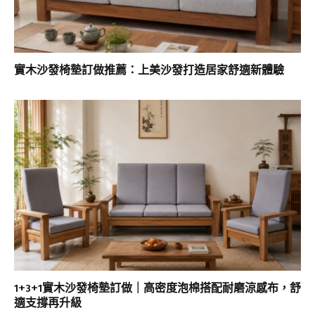
實木沙發椅墊訂做推薦：上美沙發打造居家舒適新體驗
1+3+1實木沙發椅墊訂做｜高密度泡棉搭配耐磨涼感布，舒
適支撐再升級