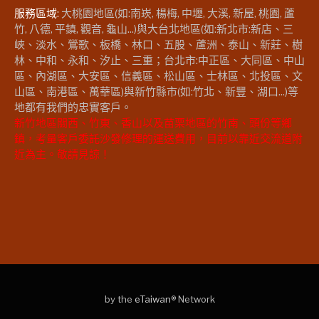
服務區域:
大桃園地區(如:南崁, 楊梅, 中壢, 大溪, 新屋, 桃園, 蘆
竹, 八德, 平鎮, 觀音, 龜山...)與大台北地區(如:新北市:新店、三
峽、淡水、鶯歌、板橋、林口、五股、蘆洲、泰山、新莊、樹
林、中和、永和、汐止、三重；台北市:中正區、大同區、中山
區、內湖區、大安區、信義區、松山區、士林區、北投區、文
山區、南港區、萬華區)與新竹縣市(如:竹北、新豐、湖口...)等
地都有我們的忠實客戶。
新竹地區關西、竹東、香山以及苗栗地區的竹南、頭份等鄉
鎮，考量客戶委託沙發修理的運送費用，目前以靠近交流道附
近為主。敬請見諒！
by the
eTaiwan
® Network