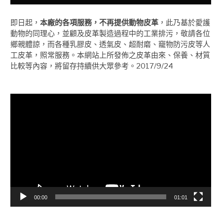
即日起，
本廠的各項服務，不再提供動物皮革
，此乃基於愛護
動物的同理心，並顧及皮革製造過程中的工業排污，敬請各位
鄉親體諒，而各種乳膠皮、透氣皮、超耐磨、竉物防污皮等人
工皮革，照常服務。本網站上所發佈之皮革由來、保養、材質
比較等內容，將留存持續供大眾參考。2017/9/24
視
訊
播
放
器
00:00
01:01