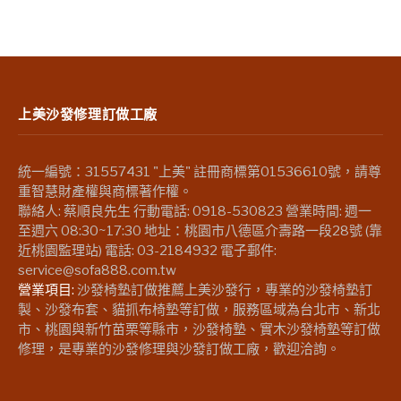
上美沙發修理訂做工廠
統一編號：31557431 "上美" 註冊商標第01536610號，請尊
重智慧財產權與商標著作權。
聯絡人: 蔡順良先生 行動電話: 0918-530823 營業時間: 週一
至週六 08:30~17:30 地址：桃園市八德區介壽路一段28號 (靠
近桃園監理站) 電話: 03-2184932 電子郵件:
service@sofa888.com.tw
營業項目:
沙發椅墊訂做推薦上美沙發行，專業的沙發椅墊訂
製、沙發布套、貓抓布椅墊等訂做，服務區域為台北市、新北
市、桃園與新竹苗栗等縣市，沙發椅墊、實木沙發椅墊等訂做
修理，是專業的沙發修理與沙發訂做工廠，歡迎洽詢。