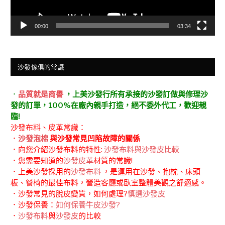
00:00
03:34
沙發傢俱的常識
．
品質就是商譽
，上美沙發行所有承接的沙發訂做與修理沙
發的訂單，100%在廠內親手打造，絕不委外代工，歡迎親
臨!
沙發布料、皮革常識：
．
沙發泡棉
與沙發常見凹陷故障的關係
．向您介紹沙發布料的特性:
沙發布料與沙發皮比較
．您需要知道的
沙發皮革
材質的常識!
．上美沙發採用的
沙發布料
，是運用在沙發、抱枕、床頭
板、餐椅的最佳布料，營造客廳或臥室整體美觀之舒適感。
．沙發常見的脫皮變質，如何處理?
慎選沙發皮
．沙發保養：
如何保養牛皮沙發?
．
沙發布料
與
沙發皮
的比較