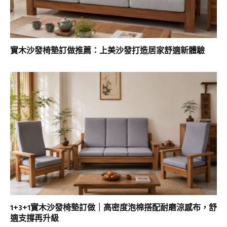
實木沙發椅墊訂做推薦：上美沙發打造居家舒適新體驗
1+3+1實木沙發椅墊訂做｜高密度泡棉搭配耐磨涼感布，舒
適支撐再升級