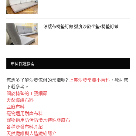
涼感布椅墊訂做 弧度沙發坐墊/椅墊訂做
布料挑選指南
您想多了解沙發傢俱的常識嗎?
上美沙發常識小百科
，歡迎您
下載參考。
關於椅墊的工藝細節
天然纖維布料
亞麻布料
竉物適用耐磨布料
竉物適用防污防潑水特殊亞麻布
各種沙發布料介紹
天然纖維與人造纖維簡介