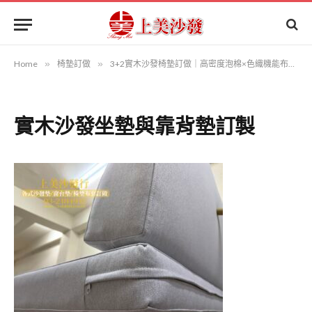
Home
»
椅墊訂做
»
3+2實木沙發椅墊訂做｜高密度泡棉×色織機能布×ㄇ字型拉鍊｜上美沙發
實木沙發坐墊與靠背墊訂製