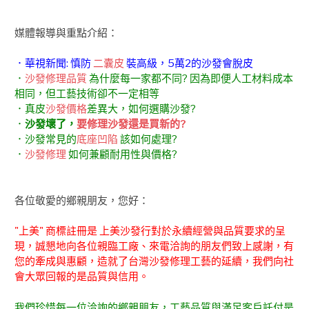
媒體報導與重點介紹：
．華視新聞: 慎防
二囊皮
裝高級，5萬2的沙發會脫皮
．
沙發修理品質
為什麼每一家都不同? 因為即便人工材料成本
相同，但工藝技術卻不一定相等
．真皮
沙發價格
差異大，如何選購沙發?
．
沙發壞了，
要修理沙發還是買新的?
．沙發常見的
底座凹陷
該如何處理?
．
沙發修理
如何兼顧耐用性與價格?
各位敬愛的鄉親朋友，您好：
"上美" 商標註冊是 上美沙發行對於永續經營與品質要求的呈
現，誠懇地向各位親臨工廠、來電洽詢的朋友們致上感謝，有
您的牽成與惠顧，造就了台灣沙發修理工藝的延續，我們向社
會大眾回報的是品質與信用。
我們珍惜每一位洽詢的鄉親朋友，工藝品質與滿足客戶託付是