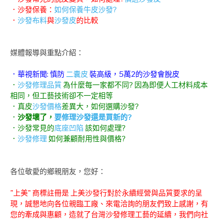
．沙發保養：
如何保養牛皮沙發?
．
沙發布料
與
沙發皮
的比較
媒體報導與重點介紹：
．華視新聞: 慎防
二囊皮
裝高級，5萬2的沙發會脫皮
．
沙發修理品質
為什麼每一家都不同? 因為即便人工材料成本
相同，但工藝技術卻不一定相等
．真皮
沙發價格
差異大，如何選購沙發?
．
沙發壞了，
要修理沙發還是買新的?
．沙發常見的
底座凹陷
該如何處理?
．
沙發修理
如何兼顧耐用性與價格?
各位敬愛的鄉親朋友，您好：
"上美" 商標註冊是 上美沙發行對於永續經營與品質要求的呈
現，誠懇地向各位親臨工廠、來電洽詢的朋友們致上感謝，有
您的牽成與惠顧，造就了台灣沙發修理工藝的延續，我們向社