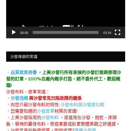
00:00
03:34
沙發傢俱的常識
．
品質就是商譽
，上美沙發行所有承接的沙發訂做與修理沙
發的訂單，100%在廠內親手打造，絕不委外代工，歡迎親
臨!
沙發布料、皮革常識：
．
沙發泡棉
與沙發常見凹陷故障的關係
．向您介紹沙發布料的特性:
沙發布料與沙發皮比較
．您需要知道的
沙發皮革
材質的常識!
．上美沙發採用的
沙發布料
，是運用在沙發、抱枕、床頭
板、餐椅的最佳布料，營造客廳或臥室整體美觀之舒適感。
．沙發常見的脫皮變質，如何處理?
慎選沙發皮