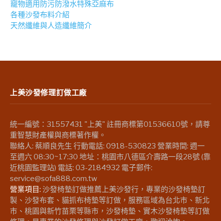
竉物適用防污防潑水特殊亞麻布
各種沙發布料介紹
天然纖維與人造纖維簡介
上美沙發修理訂做工廠
統一編號：31557431 "上美" 註冊商標第01536610號，請尊
重智慧財產權與商標著作權。
聯絡人: 蔡順良先生 行動電話: 0918-530823 營業時間: 週一
至週六 08:30~17:30 地址：桃園市八德區介壽路一段28號 (靠
近桃園監理站) 電話: 03-2184932 電子郵件:
service@sofa888.com.tw
營業項目:
沙發椅墊訂做推薦上美沙發行，專業的沙發椅墊訂
製、沙發布套、貓抓布椅墊等訂做，服務區域為台北市、新北
市、桃園與新竹苗栗等縣市，沙發椅墊、實木沙發椅墊等訂做