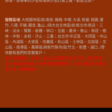
修理，是專業的沙發修理與沙發訂做工廠，歡迎洽詢。
服務區域:
大桃園地區(如:南崁, 楊梅, 中壢, 大溪, 新屋, 桃園, 蘆
竹, 八德, 平鎮, 觀音, 龜山...)與大台北地區(如:新北市:新店、三
峽、淡水、鶯歌、板橋、林口、五股、蘆洲、泰山、新莊、樹
林、中和、永和、汐止、三重；台北市:中正區、大同區、中山
區、內湖區、大安區、信義區、松山區、士林區、北投區、文
山區、南港區、萬華區)與新竹縣市(如:竹北、新豐、湖口...)等
地都有我們的忠實客戶。
新竹地區關西、竹東、香山以及苗栗地區的竹南、頭份等鄉
鎮，考量客戶委託沙發修理的運送費用，目前以靠近交流道附
近為主。敬請見諒！