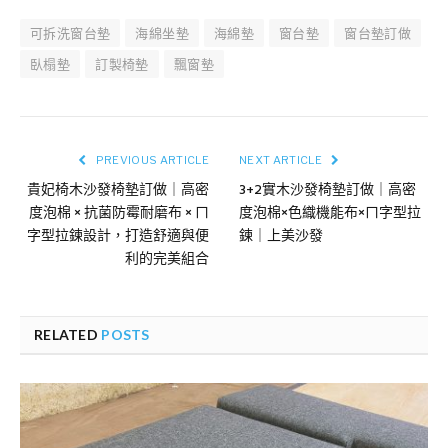
可拆洗窗台墊
海綿坐墊
海綿墊
窗台墊
窗台墊訂做
臥榻墊
訂製椅墊
飄窗墊
PREVIOUS ARTICLE
NEXT ARTICLE
貴妃椅木沙發椅墊訂做｜高密
3+2實木沙發椅墊訂做｜高密
度泡棉 × 抗菌防霉耐磨布 × ㄇ
度泡棉×色織機能布×ㄇ字型拉
字型拉鍊設計，打造舒適與便
鍊｜上美沙發
利的完美組合
RELATED
POSTS