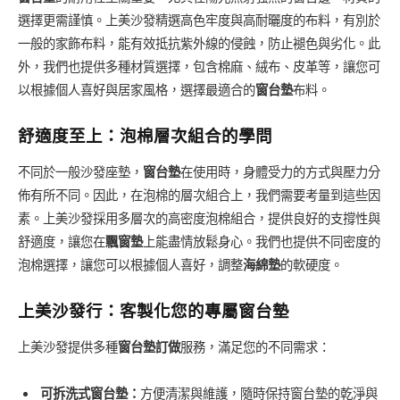
選擇更需謹慎。上美沙發精選高色牢度與高耐曬度的布料，有別於
一般的家飾布料，能有效抵抗紫外線的侵蝕，防止褪色與劣化。此
外，我們也提供多種材質選擇，包含棉麻、絨布、皮革等，讓您可
以根據個人喜好與居家風格，選擇最適合的
窗台墊
布料。
舒適度至上：泡棉層次組合的學問
不同於一般沙發座墊，
窗台墊
在使用時，身體受力的方式與壓力分
佈有所不同。因此，在泡棉的層次組合上，我們需要考量到這些因
素。上美沙發採用多層次的高密度泡棉組合，提供良好的支撐性與
舒適度，讓您在
飄窗墊
上能盡情放鬆身心。我們也提供不同密度的
泡棉選擇，讓您可以根據個人喜好，調整
海綿墊
的軟硬度。
上美沙發行：客製化您的專屬窗台墊
上美沙發提供多種
窗台墊訂做
服務，滿足您的不同需求：
可拆洗式窗台墊：
方便清潔與維護，隨時保持窗台墊的乾淨與