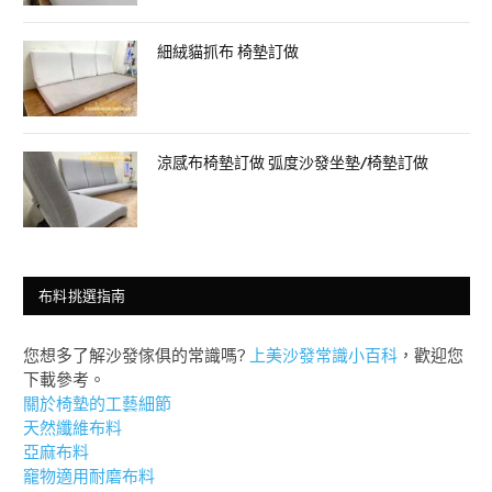
細絨貓抓布 椅墊訂做
涼感布椅墊訂做 弧度沙發坐墊/椅墊訂做
布料挑選指南
您想多了解沙發傢俱的常識嗎?
上美沙發常識小百科
，歡迎您
下載參考。
關於椅墊的工藝細節
天然纖維布料
亞麻布料
竉物適用耐磨布料