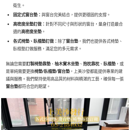
衛生。
固定式窗台墊：
與窗台完美結合，提供更穩固的支撐。
高密度坐墊訂做：
針對不同尺寸與形狀的窗台，量身打造最合
適的
高密度
坐墊
。
各式椅墊、臥榻墊訂做：
除了
窗台墊
，我們也提供各式椅墊、
臥榻墊訂做服務，滿足您的多元需求。
無論您需要
訂製椅墊靠墊
、
柚木實木坐墊
、
抱枕靠枕
、
臥榻墊
，或
是單純需要更換
椅墊/臥榻墊/窗台墊
，上美沙發都能提供專業的建
議與服務。我們堅持使用高品質的材料與精湛的工藝，確保每一張
窗台墊
都符合您的期望。