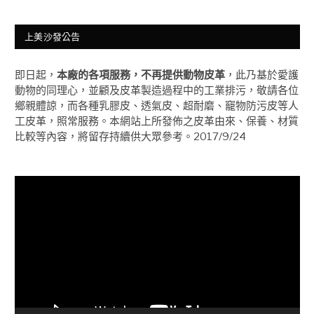
上美沙發公告
即日起，
本廠的各項服務，不再提供動物皮革
，此乃基於愛護
動物的同理心，並顧及皮革製造過程中的工業排污，敬請各位
鄉親體諒，而各種乳膠皮、透氣皮、超耐磨、竉物防污皮等人
工皮革，照常服務。本網站上所發佈之皮革由來、保養、材質
比較等內容，將留存持續供大眾參考。2017/9/24
視
訊
播
放
器