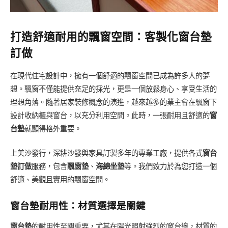
打造舒適耐用的飄窗空間：客製化窗台墊
訂做
在現代住宅設計中，擁有一個舒適的飄窗空間已成為許多人的夢
想。飄窗不僅能提供充足的採光，更是一個放鬆身心、享受生活的
理想角落。隨著居家裝修概念的演進，越來越多的業主會在飄窗下
設計收納櫃與窗台，以充分利用空間。此時，一張耐用且舒適的
窗
台墊
就顯得格外重要。
上美沙發行，深耕沙發與家具訂製多年的專業工廠，提供各式
窗台
墊訂做
服務，包含
飄窗墊
、
海綿坐墊
等。我們致力於為您打造一個
舒適、美觀且實用的飄窗空間。
窗台墊耐用性：材質選擇是關鍵
窗台墊
的耐用性至關重要，尤其在陽光照射強烈的窗台邊，材質的