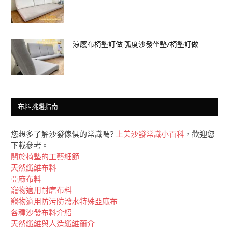
涼感布椅墊訂做 弧度沙發坐墊/椅墊訂做
布料挑選指南
您想多了解沙發傢俱的常識嗎?
上美沙發常識小百科
，歡迎您
下載參考。
關於椅墊的工藝細節
天然纖維布料
亞麻布料
竉物適用耐磨布料
竉物適用防污防潑水特殊亞麻布
各種沙發布料介紹
天然纖維與人造纖維簡介