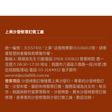
上美沙發修理訂做工廠
統一編號：31557431 "上美" 註冊商標第01536610號，請尊
重智慧財產權與商標著作權。
聯絡人: 蔡順良先生 行動電話: 0918-530823 營業時間: 週一
至週六 08:30~17:30 地址：桃園市八德區介壽路一段28號 (靠
近桃園監理站) 電話: 03-2184932 電子郵件:
service@sofa888.com.tw
營業項目:
沙發椅墊訂做推薦上美沙發行，專業的沙發椅墊訂
製、沙發布套、貓抓布椅墊等訂做，服務區域為台北市、新北
市、桃園與新竹苗栗等縣市，沙發椅墊、實木沙發椅墊等訂做
修理，是專業的沙發修理與沙發訂做工廠，歡迎洽詢。