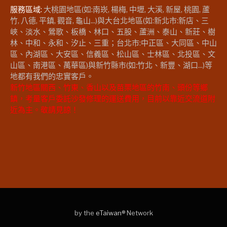
服務區域:
大桃園地區(如:南崁, 楊梅, 中壢, 大溪, 新屋, 桃園, 蘆
竹, 八德, 平鎮, 觀音, 龜山...)與大台北地區(如:新北市:新店、三
峽、淡水、鶯歌、板橋、林口、五股、蘆洲、泰山、新莊、樹
林、中和、永和、汐止、三重；台北市:中正區、大同區、中山
區、內湖區、大安區、信義區、松山區、士林區、北投區、文
山區、南港區、萬華區)與新竹縣市(如:竹北、新豐、湖口...)等
地都有我們的忠實客戶。
新竹地區關西、竹東、香山以及苗栗地區的竹南、頭份等鄉
鎮，考量客戶委託沙發修理的運送費用，目前以靠近交流道附
近為主。敬請見諒！
by the
eTaiwan
® Network