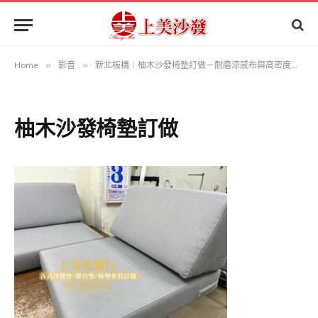
Home
»
影音
»
新北板橋｜柚木沙發椅墊訂做－耐磨涼感布與高密度泡棉打造舒適新體驗
柚木沙發椅墊訂做