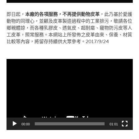
即日起，
本廠的各項服務，不再提供動物皮革
，此乃基於愛護
動物的同理心，並顧及皮革製造過程中的工業排污，敬請各位
鄉親體諒，而各種乳膠皮、透氣皮、超耐磨、竉物防污皮等人
工皮革，照常服務。本網站上所發佈之皮革由來、保養、材質
比較等內容，將留存持續供大眾參考。2017/9/24
視
訊
播
放
器
00:00
01:01