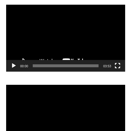
視
訊
播
放
器
00:00
03:53
視
訊
播
放
器