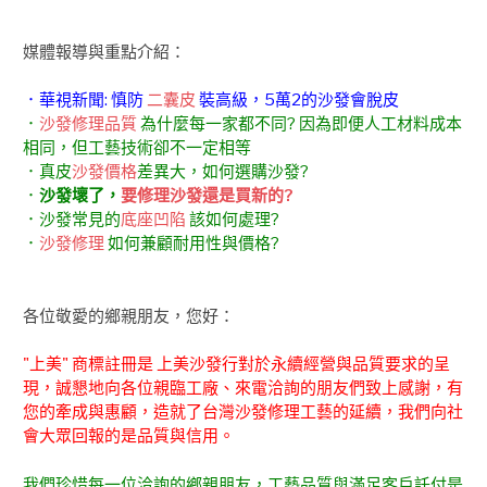
媒體報導與重點介紹：
．華視新聞: 慎防
二囊皮
裝高級，5萬2的沙發會脫皮
．
沙發修理品質
為什麼每一家都不同? 因為即便人工材料成本
相同，但工藝技術卻不一定相等
．真皮
沙發價格
差異大，如何選購沙發?
．
沙發壞了，
要修理沙發還是買新的?
．沙發常見的
底座凹陷
該如何處理?
．
沙發修理
如何兼顧耐用性與價格?
各位敬愛的鄉親朋友，您好：
"上美" 商標註冊是 上美沙發行對於永續經營與品質要求的呈
現，誠懇地向各位親臨工廠、來電洽詢的朋友們致上感謝，有
您的牽成與惠顧，造就了台灣沙發修理工藝的延續，我們向社
會大眾回報的是品質與信用。
我們珍惜每一位洽詢的鄉親朋友，工藝品質與滿足客戶託付是