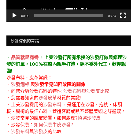
00:00
03:34
沙發傢俱的常識
．
品質就是商譽
，上美沙發行所有承接的沙發訂做與修理沙
發的訂單，100%在廠內親手打造，絕不委外代工，歡迎親
臨!
沙發布料、皮革常識：
．
沙發泡棉
與沙發常見凹陷故障的關係
．向您介紹沙發布料的特性:
沙發布料與沙發皮比較
．您需要知道的
沙發皮革
材質的常識!
．上美沙發採用的
沙發布料
，是運用在沙發、抱枕、床頭
板、餐椅的最佳布料，營造客廳或臥室整體美觀之舒適感。
．沙發常見的脫皮變質，如何處理?
慎選沙發皮
．沙發保養：
如何保養牛皮沙發?
．
沙發布料
與
沙發皮
的比較