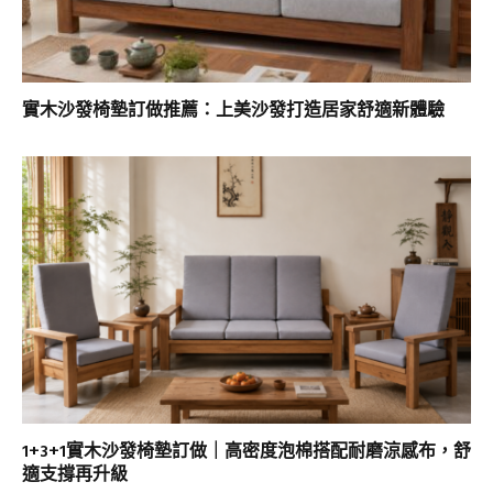
實木沙發椅墊訂做推薦：上美沙發打造居家舒適新體驗
1+3+1實木沙發椅墊訂做｜高密度泡棉搭配耐磨涼感布，舒
適支撐再升級