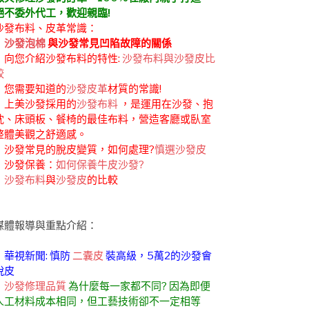
絕不委外代工，歡迎親臨!
沙發布料、皮革常識：
．
沙發泡棉
與沙發常見凹陷故障的關係
．向您介紹沙發布料的特性:
沙發布料與沙發皮比
較
．您需要知道的
沙發皮革
材質的常識!
．上美沙發採用的
沙發布料
，是運用在沙發、抱
枕、床頭板、餐椅的最佳布料，營造客廳或臥室
整體美觀之舒適感。
．沙發常見的脫皮變質，如何處理?
慎選沙發皮
．沙發保養：
如何保養牛皮沙發?
．
沙發布料
與
沙發皮
的比較
媒體報導與重點介紹：
．華視新聞: 慎防
二囊皮
裝高級，5萬2的沙發會
脫皮
．
沙發修理品質
為什麼每一家都不同? 因為即便
人工材料成本相同，但工藝技術卻不一定相等