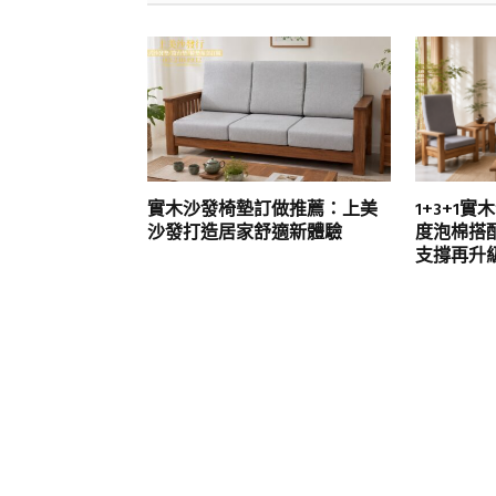
實木沙發椅墊訂做推薦：上美
1+3+1
沙發打造居家舒適新體驗
度泡棉搭
支撐再升