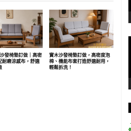
實木沙發椅墊訂做｜高密
實木沙發椅墊訂做，高密度泡
配耐磨涼感布，舒適
棉、機能布套打造舒適耐用，
級
輕鬆拆洗！