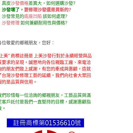
．真皮
沙發價格
差異大，如何選購沙發?
．
沙發壞了，
要修理沙發還是買新的?
．沙發常見的
底座凹陷
該如何處理?
．
沙發修理
如何兼顧耐用性與價格?
各位敬愛的鄉親朋友，您好：
"上美" 商標註冊是 上美沙發行對於永續經營與品
質要求的呈現，誠懇地向各位親臨工廠、來電洽
詢的朋友們致上感謝，有您的牽成與惠顧，造就
了台灣沙發修理工藝的延續，我們向社會大眾回
報的是品質與信用。
我們珍惜每一位洽詢的鄉親朋友，工藝品質與滿
足客戶託付是我們一直堅持的目標，感謝惠顧指
教。