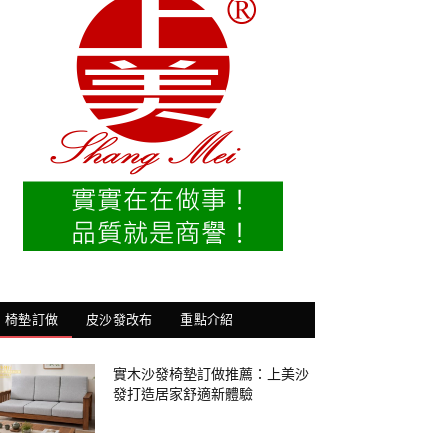
椅墊訂做
皮沙發改布
重點介紹
實木沙發椅墊訂做推薦：上美沙
發打造居家舒適新體驗