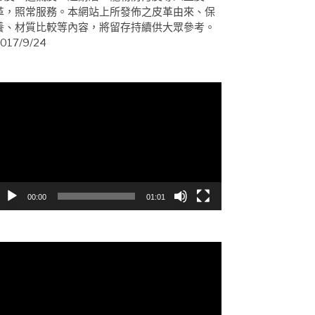
革，照常服務。本網站上所發佈之皮革由來、保
養、材質比較等內容，將留存持續供大眾參考。
017/9/24
視
訊
播
放
器
00:00
01:01
視
訊
播
放
器