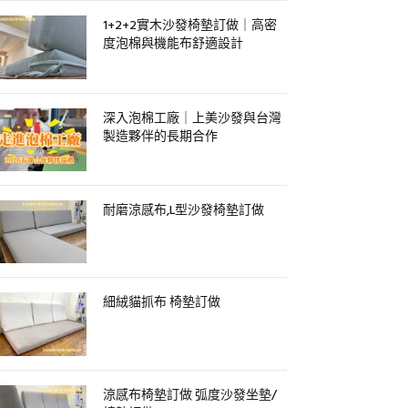
1+2+2實木沙發椅墊訂做｜高密
度泡棉與機能布舒適設計
深入泡棉工廠｜上美沙發與台灣
製造夥伴的長期合作
耐磨涼感布,L型沙發椅墊訂做
細絨貓抓布 椅墊訂做
涼感布椅墊訂做 弧度沙發坐墊/