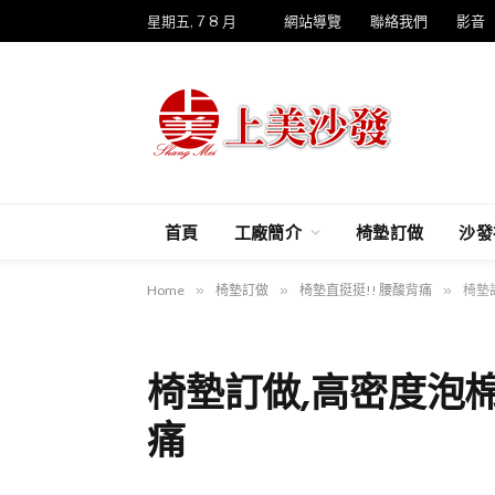
星期五, 7 8 月
網站導覽
聯絡我們
影音
首頁
工廠簡介
椅墊訂做
沙發
Home
»
椅墊訂做
»
椅墊直挺挺!! 腰酸背痛
»
椅墊
椅墊訂做,高密度泡
痛