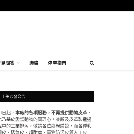
常見問答
聯絡
停車指南
上美沙發公告
即日起，
本廠的各項服務，不再提供動物皮革
，
此乃基於愛護動物的同理心，並顧及皮革製造過
程中的工業排污，敬請各位鄉親體諒，而各種乳
膠皮、透氣皮、超耐磨、竉物防污皮等人工皮