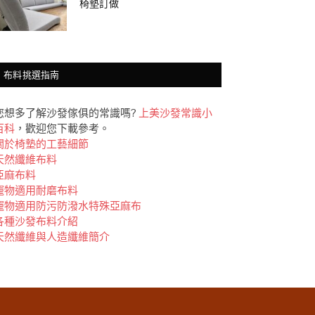
椅墊訂做
布料挑選指南
您想多了解沙發傢俱的常識嗎?
上美沙發常識小
百科
，歡迎您下載參考。
關於椅墊的工藝細節
天然纖維布料
亞麻布料
竉物適用耐磨布料
竉物適用防污防潑水特殊亞麻布
各種沙發布料介紹
天然纖維與人造纖維簡介