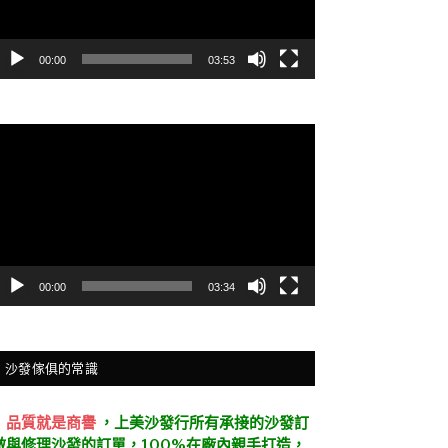
00:00
03:53
視
訊
播
放
器
00:00
03:34
沙發傢俱的常識
．
品質就是商譽
，上美沙發行所有承接的沙發訂
做與修理沙發的訂單，100%在廠內親手打造，