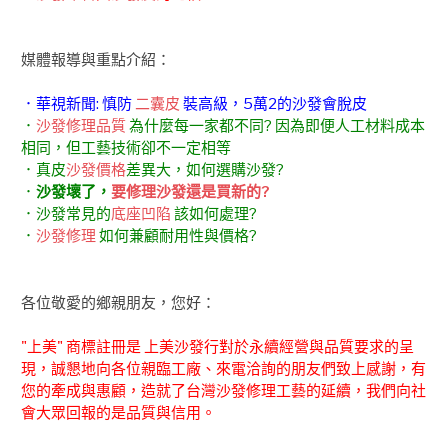
媒體報導與重點介紹：
．華視新聞: 慎防
二囊皮
裝高級，5萬2的沙發會脫皮
．
沙發修理品質
為什麼每一家都不同? 因為即便人工材料成本
相同，但工藝技術卻不一定相等
．真皮
沙發價格
差異大，如何選購沙發?
．
沙發壞了，
要修理沙發還是買新的?
．沙發常見的
底座凹陷
該如何處理?
．
沙發修理
如何兼顧耐用性與價格?
各位敬愛的鄉親朋友，您好：
"上美" 商標註冊是 上美沙發行對於永續經營與品質要求的呈
現，誠懇地向各位親臨工廠、來電洽詢的朋友們致上感謝，有
您的牽成與惠顧，造就了台灣沙發修理工藝的延續，我們向社
會大眾回報的是品質與信用。