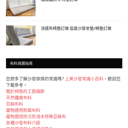
涼感布椅墊訂做 弧度沙發坐墊/椅墊訂做
布料挑選指南
您想多了解沙發傢俱的常識嗎?
上美沙發常識小百科
，歡迎您
下載參考。
關於椅墊的工藝細節
天然纖維布料
亞麻布料
竉物適用耐磨布料
竉物適用防污防潑水特殊亞麻布
各種沙發布料介紹