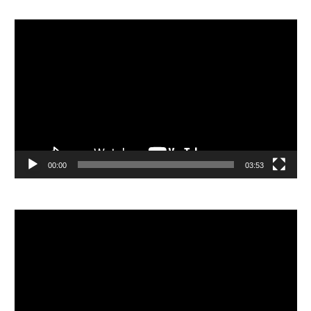
視
訊
播
放
器
00:00
03:53
視
訊
播
放
器