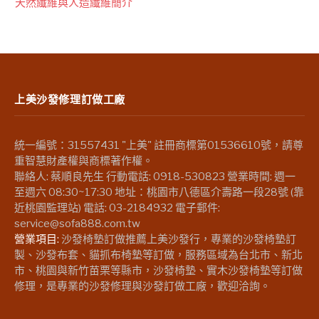
天然纖維與人造纖維簡介
上美沙發修理訂做工廠
統一編號：31557431 "上美" 註冊商標第01536610號，請尊
重智慧財產權與商標著作權。
聯絡人: 蔡順良先生 行動電話: 0918-530823 營業時間: 週一
至週六 08:30~17:30 地址：桃園市八德區介壽路一段28號 (靠
近桃園監理站) 電話: 03-2184932 電子郵件:
service@sofa888.com.tw
營業項目:
沙發椅墊訂做推薦上美沙發行，專業的沙發椅墊訂
製、沙發布套、貓抓布椅墊等訂做，服務區域為台北市、新北
市、桃園與新竹苗栗等縣市，沙發椅墊、實木沙發椅墊等訂做
修理，是專業的沙發修理與沙發訂做工廠，歡迎洽詢。