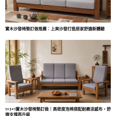
實木沙發椅墊訂做推薦：上美沙發打造居家舒適新體驗
1+3+1實木沙發椅墊訂做｜高密度泡棉搭配耐磨涼感布，舒
適支撐再升級