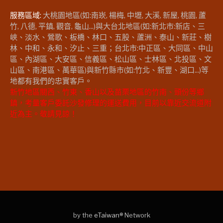
服務區域:
大桃園地區(如:南崁, 楊梅, 中壢, 大溪, 新屋, 桃園, 蘆
竹, 八德, 平鎮, 觀音, 龜山...)與大台北地區(如:新北市:新店、三
峽、淡水、鶯歌、板橋、林口、五股、蘆洲、泰山、新莊、樹
林、中和、永和、汐止、三重；台北市:中正區、大同區、中山
區、內湖區、大安區、信義區、松山區、士林區、北投區、文
山區、南港區、萬華區)與新竹縣市(如:竹北、新豐、湖口...)等
地都有我們的忠實客戶。
新竹地區關西、竹東、香山以及苗栗地區的竹南、頭份等鄉
鎮，考量客戶委託沙發修理的運送費用，目前以靠近交流道附
近為主。敬請見諒！
by the
eTaiwan
® Network