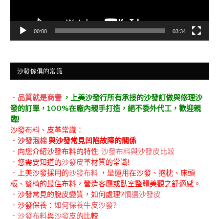
00:00
03:34
沙發傢俱的常識
．
品質就是商譽
，上美沙發行所有承接的沙發訂做與修理沙
發的訂單，100%在廠內親手打造，絕不委外代工，歡迎親
臨!
沙發布料、皮革常識：
．
沙發泡棉
與沙發常見凹陷故障的關係
．向您介紹沙發布料的特性:
沙發布料與沙發皮比較
．您需要知道的
沙發皮革
材質的常識!
．上美沙發採用的
沙發布料
，是運用在沙發、抱枕、床頭
板、餐椅的最佳布料，營造客廳或臥室整體美觀之舒適感。
．沙發常見的脫皮變質，如何處理?
慎選沙發皮
．沙發保養：
如何保養牛皮沙發?
．
沙發布料
與
沙發皮
的比較