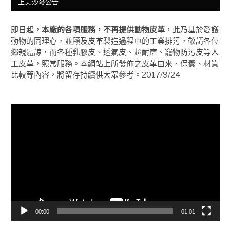
上美沙發公告
即日起，
本廠的各項服務，不再提供動物皮革
，此乃基於愛護
動物的同理心，並顧及皮革製造過程中的工業排污，敬請各位
鄉親體諒，而各種乳膠皮、透氣皮、超耐磨、竉物防污皮等人
工皮革，照常服務。本網站上所發佈之皮革由來、保養、材質
比較等內容，將留存持續供大眾參考。2017/9/24
視
訊
播
放
器
00:00
01:01