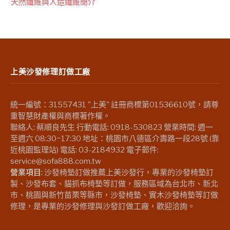
天然纖維與人造纖維簡介
上美沙發修理訂做工廠
統一編號：31557431 "上美" 註冊商標第01536610號，請尊
重智慧財產權與商標著作權。
聯絡人: 蔡順良先生 行動電話: 0918-530823 營業時間: 週一
至週六 08:30~17:30 地址：桃園市八德區介壽路一段28號 (靠
近桃園監理站) 電話: 03-2184932 電子郵件:
service@sofa888.com.tw
營業項目:
沙發椅墊訂做推薦上美沙發行，專業的沙發椅墊訂
製、沙發布套、貓抓布椅墊等訂做，服務區域為台北市、新北
市、桃園與新竹苗栗等縣市，沙發椅墊、實木沙發椅墊等訂做
修理，是專業的沙發修理與沙發訂做工廠，歡迎洽詢。