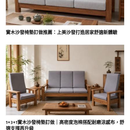
實木沙發椅墊訂做推薦：上美沙發打造居家舒適新體驗
1+3+1實木沙發椅墊訂做｜高密度泡棉搭配耐磨涼感布，舒
適支撐再升級