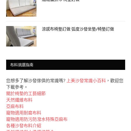
涼感布椅墊訂做 弧度沙發坐墊/椅墊訂做
布料挑選指南
您想多了解沙發傢俱的常識嗎?
上美沙發常識小百科
，歡迎您
下載參考。
關於椅墊的工藝細節
天然纖維布料
亞麻布料
竉物適用耐磨布料
竉物適用防污防潑水特殊亞麻布
各種沙發布料介紹