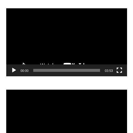
視
訊
播
放
器
00:00
03:53
視
訊
播
放
器