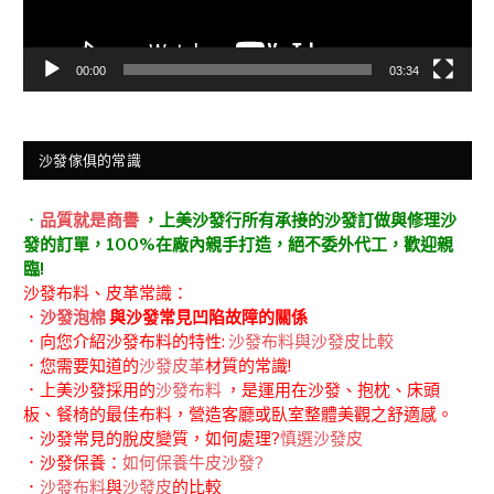
00:00
03:34
沙發傢俱的常識
．
品質就是商譽
，上美沙發行所有承接的沙發訂做與修理沙
發的訂單，100%在廠內親手打造，絕不委外代工，歡迎親
臨!
沙發布料、皮革常識：
．
沙發泡棉
與沙發常見凹陷故障的關係
．向您介紹沙發布料的特性:
沙發布料與沙發皮比較
．您需要知道的
沙發皮革
材質的常識!
．上美沙發採用的
沙發布料
，是運用在沙發、抱枕、床頭
板、餐椅的最佳布料，營造客廳或臥室整體美觀之舒適感。
．沙發常見的脫皮變質，如何處理?
慎選沙發皮
．沙發保養：
如何保養牛皮沙發?
．
沙發布料
與
沙發皮
的比較