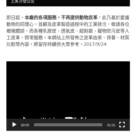
上美沙發公告
即日起，
本廠的各項服務，不再提供動物皮革
，此乃基於愛護
動物的同理心，並顧及皮革製造過程中的工業排污，敬請各位
鄉親體諒，而各種乳膠皮、透氣皮、超耐磨、竉物防污皮等人
工皮革，照常服務。本網站上所發佈之皮革由來、保養、材質
比較等內容，將留存持續供大眾參考。2017/9/24
視
訊
播
放
器
00:00
01:01