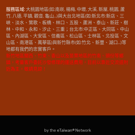
服務區域:
大桃園地區(如:南崁, 楊梅, 中壢, 大溪, 新屋, 桃園, 蘆
竹, 八德, 平鎮, 觀音, 龜山...)與大台北地區(如:新北市:新店、三
峽、淡水、鶯歌、板橋、林口、五股、蘆洲、泰山、新莊、樹
林、中和、永和、汐止、三重；台北市:中正區、大同區、中山
區、內湖區、大安區、信義區、松山區、士林區、北投區、文
山區、南港區、萬華區)與新竹縣市(如:竹北、新豐、湖口...)等
地都有我們的忠實客戶。
新竹地區關西、竹東、香山以及苗栗地區的竹南、頭份等鄉
鎮，考量客戶委託沙發修理的運送費用，目前以靠近交流道附
近為主。敬請見諒！
by the
eTaiwan
® Network