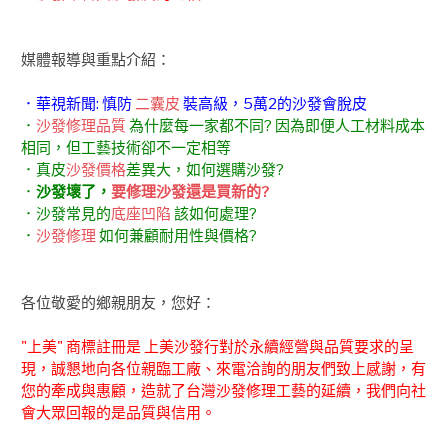
媒體報導與重點介紹：
．華視新聞: 慎防
二囊皮
裝高級，5萬2的沙發會脫皮
．
沙發修理品質
為什麼每一家都不同? 因為即便人工材料成本
相同，但工藝技術卻不一定相等
．真皮
沙發價格
差異大，如何選購沙發?
．
沙發壞了，
要修理沙發還是買新的?
．沙發常見的
底座凹陷
該如何處理?
．
沙發修理
如何兼顧耐用性與價格?
各位敬愛的鄉親朋友，您好：
"上美" 商標註冊是 上美沙發行對於永續經營與品質要求的呈
現，誠懇地向各位親臨工廠、來電洽詢的朋友們致上感謝，有
您的牽成與惠顧，造就了台灣沙發修理工藝的延續，我們向社
會大眾回報的是品質與信用。