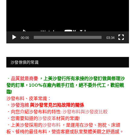
器
00:00
03:34
沙發傢俱的常識
．
品質就是商譽
，上美沙發行所有承接的沙發訂做與修理沙
發的訂單，100%在廠內親手打造，絕不委外代工，歡迎親
臨!
沙發布料、皮革常識：
．
沙發泡棉
與沙發常見凹陷故障的關係
．向您介紹沙發布料的特性:
沙發布料與沙發皮比較
．您需要知道的
沙發皮革
材質的常識!
．上美沙發採用的
沙發布料
，是運用在沙發、抱枕、床頭
板、餐椅的最佳布料，營造客廳或臥室整體美觀之舒適感。