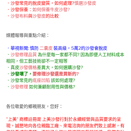
．沙發常見的脫皮變質，如何處理?
慎選沙發皮
．沙發保養：
如何保養牛皮沙發?
．
沙發布料
與
沙發皮
的比較
媒體報導與重點介紹：
．華視新聞: 慎防
二囊皮
裝高級，5萬2的沙發會脫皮
．
沙發修理品質
為什麼每一家都不同? 因為即便人工材料成本
相同，但工藝技術卻不一定相等
．真皮
沙發價格
差異大，如何選購沙發?
．
沙發壞了，
要修理沙發還是買新的?
．沙發常見的
底座凹陷
該如何處理?
．
沙發修理
如何兼顧耐用性與價格?
各位敬愛的鄉親朋友，您好：
"上美" 商標註冊是 上美沙發行對於永續經營與品質要求的呈
現，誠懇地向各位親臨工廠、來電洽詢的朋友們致上感謝，有