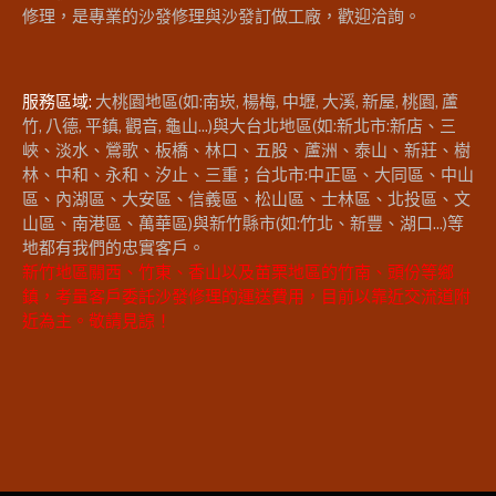
修理，是專業的沙發修理與沙發訂做工廠，歡迎洽詢。
服務區域:
大桃園地區(如:南崁, 楊梅, 中壢, 大溪, 新屋, 桃園, 蘆
竹, 八德, 平鎮, 觀音, 龜山...)與大台北地區(如:新北市:新店、三
峽、淡水、鶯歌、板橋、林口、五股、蘆洲、泰山、新莊、樹
林、中和、永和、汐止、三重；台北市:中正區、大同區、中山
區、內湖區、大安區、信義區、松山區、士林區、北投區、文
山區、南港區、萬華區)與新竹縣市(如:竹北、新豐、湖口...)等
地都有我們的忠實客戶。
新竹地區關西、竹東、香山以及苗栗地區的竹南、頭份等鄉
鎮，考量客戶委託沙發修理的運送費用，目前以靠近交流道附
近為主。敬請見諒！