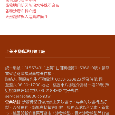
竉物適用防污防潑水特殊亞麻布
各種沙發布料介紹
天然纖維與人造纖維簡介
上美沙發修理訂做工廠
統一編號：31557431 "上美" 註冊商標第01536610號，請尊
重智慧財產權與商標著作權。
聯絡人: 蔡順良先生 行動電話: 0918-530823 營業時間: 週一
至週六 08:30~17:30 地址：桃園市八德區介壽路一段28號 (靠
近桃園監理站) 電話: 03-2184932 電子郵件:
service@sofa888.com.tw
營業項目:
沙發椅墊訂做推薦上美沙發行，專業的沙發椅墊訂
製、沙發布套、貓抓布椅墊等訂做，服務區域為台北市、新北
市、桃園與新竹苗栗等縣市，沙發椅墊、實木沙發椅墊等訂做