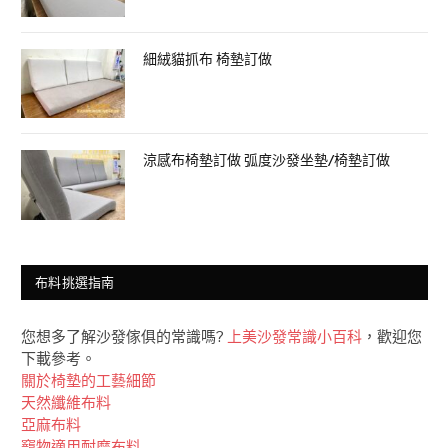
細絨貓抓布 椅墊訂做
涼感布椅墊訂做 弧度沙發坐墊/椅墊訂做
布料挑選指南
您想多了解沙發傢俱的常識嗎?
上美沙發常識小百科
，歡迎您
下載參考。
關於椅墊的工藝細節
天然纖維布料
亞麻布料
竉物適用耐磨布料