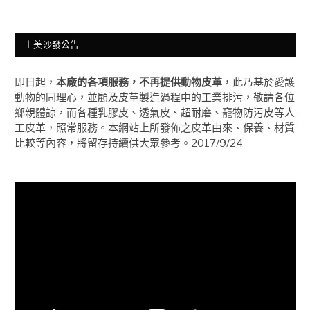
上美沙發公告
即日起，
本廠的各項服務，不再提供動物皮革
，此乃基於愛護
動物的同理心，並顧及皮革製造過程中的工業排污，敬請各位
鄉親體諒，而各種乳膠皮、透氣皮、超耐磨、竉物防污皮等人
工皮革，照常服務。本網站上所發佈之皮革由來、保養、材質
比較等內容，將留存持續供大眾參考。2017/9/24
視
訊
播
放
器