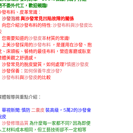
絕不委外代工，歡迎親臨!
沙發布料、皮革常識：
．
沙發泡棉
與沙發常見凹陷故障的關係
．向您介紹沙發布料的特性:
沙發布料與沙發皮比
較
．您需要知道的
沙發皮革
材質的常識!
．上美沙發採用的
沙發布料
，是運用在沙發、抱
枕、床頭板、餐椅的最佳布料，營造客廳或臥室
整體美觀之舒適感。
．沙發常見的脫皮變質，如何處理?
慎選沙發皮
．沙發保養：
如何保養牛皮沙發?
．
沙發布料
與
沙發皮
的比較
媒體報導與重點介紹：
．華視新聞: 慎防
二囊皮
裝高級，5萬2的沙發會
脫皮
．
沙發修理品質
為什麼每一家都不同? 因為即便
人工材料成本相同，但工藝技術卻不一定相等