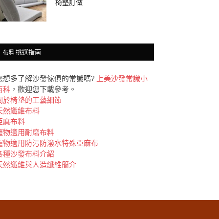
椅墊訂做
布料挑選指南
您想多了解沙發傢俱的常識嗎?
上美沙發常識小
百科
，歡迎您下載參考。
關於椅墊的工藝細節
天然纖維布料
亞麻布料
竉物適用耐磨布料
竉物適用防污防潑水特殊亞麻布
各種沙發布料介紹
天然纖維與人造纖維簡介