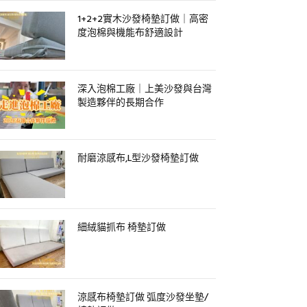
1+2+2實木沙發椅墊訂做｜高密
度泡棉與機能布舒適設計
深入泡棉工廠｜上美沙發與台灣
製造夥伴的長期合作
耐磨涼感布,L型沙發椅墊訂做
細絨貓抓布 椅墊訂做
涼感布椅墊訂做 弧度沙發坐墊/