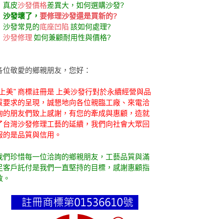
．真皮
沙發價格
差異大，如何選購沙發?
．
沙發壞了，
要修理沙發還是買新的?
．沙發常見的
底座凹陷
該如何處理?
．
沙發修理
如何兼顧耐用性與價格?
各位敬愛的鄉親朋友，您好：
"上美" 商標註冊是 上美沙發行對於永續經營與品
質要求的呈現，誠懇地向各位親臨工廠、來電洽
詢的朋友們致上感謝，有您的牽成與惠顧，造就
了台灣沙發修理工藝的延續，我們向社會大眾回
報的是品質與信用。
我們珍惜每一位洽詢的鄉親朋友，工藝品質與滿
足客戶託付是我們一直堅持的目標，感謝惠顧指
教。