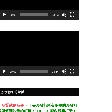
00:00
03:53
視
訊
播
放
器
00:00
03:34
沙發傢俱的常識
．
品質就是商譽
，上美沙發行所有承接的沙發訂
做與修理沙發的訂單，100%在廠內親手打造，