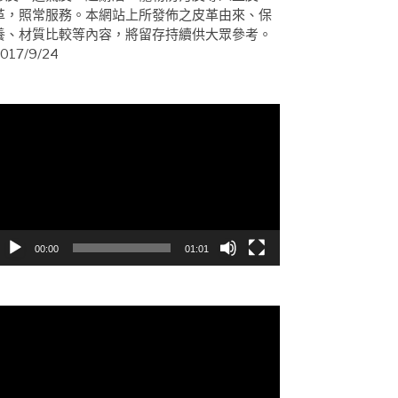
革，照常服務。本網站上所發佈之皮革由來、保
養、材質比較等內容，將留存持續供大眾參考。
017/9/24
視
訊
播
放
器
00:00
01:01
視
訊
播
放
器