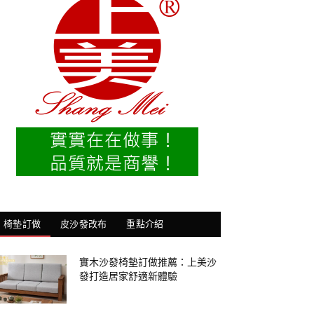
椅墊訂做
皮沙發改布
重點介紹
實木沙發椅墊訂做推薦：上美沙
發打造居家舒適新體驗