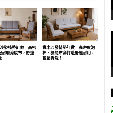
實木沙發椅墊訂做｜高密
實木沙發椅墊訂做，高密度泡
配耐磨涼感布，舒適
棉、機能布套打造舒適耐用，
級
輕鬆拆洗！