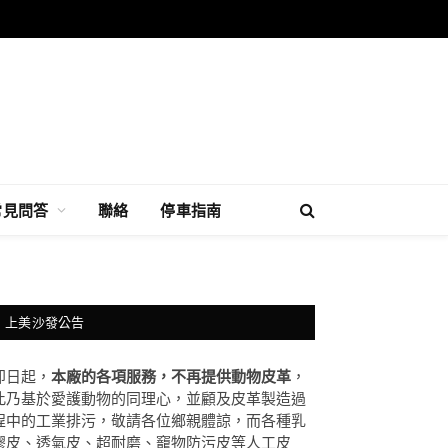
常見問答
聯絡
停車指南
上美沙發公告
即日起，
本廠的各項服務，不再提供動物皮革
，
此乃基於愛護動物的同理心，並顧及皮革製造過
程中的工業排污，敬請各位鄉親體諒，而各種乳
膠皮、透氣皮、超耐磨、竉物防污皮等人工皮