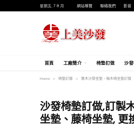
星期五, 7 8 月
網站導覽
聯絡我們
影音
首頁
工廠簡介
椅墊訂做
沙發
Home
»
椅墊訂做
»
實木沙發坐墊、柚木椅坐墊訂做
沙發椅墊訂做,訂製
坐墊、藤椅坐墊, 