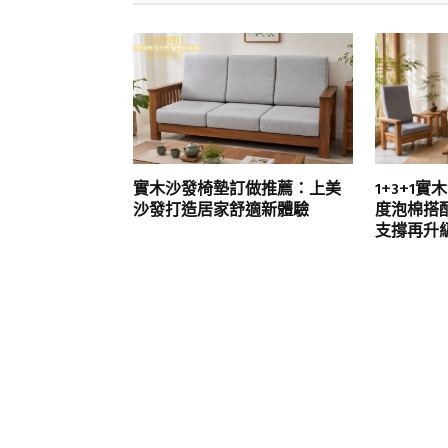
實木沙發椅墊訂做推薦：上美
1+3+1
沙發打造居家舒適新體驗
度泡棉搭
支撐再升