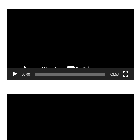
視
訊
播
放
器
00:00
03:53
視
訊
播
放
器