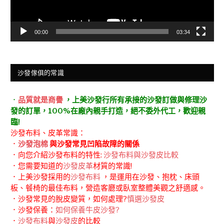
00:00
03:34
沙發傢俱的常識
．
品質就是商譽
，上美沙發行所有承接的沙發訂做與修理沙
發的訂單，100%在廠內親手打造，絕不委外代工，歡迎親
臨!
沙發布料、皮革常識：
．
沙發泡棉
與沙發常見凹陷故障的關係
．向您介紹沙發布料的特性:
沙發布料與沙發皮比較
．您需要知道的
沙發皮革
材質的常識!
．上美沙發採用的
沙發布料
，是運用在沙發、抱枕、床頭
板、餐椅的最佳布料，營造客廳或臥室整體美觀之舒適感。
．沙發常見的脫皮變質，如何處理?
慎選沙發皮
．沙發保養：
如何保養牛皮沙發?
．
沙發布料
與
沙發皮
的比較