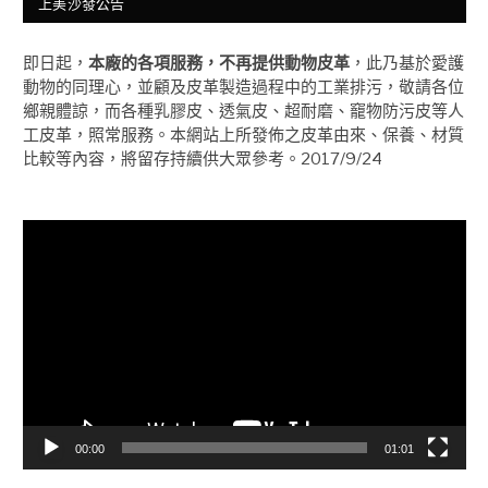
上美沙發公告
即日起，
本廠的各項服務，不再提供動物皮革
，此乃基於愛護
動物的同理心，並顧及皮革製造過程中的工業排污，敬請各位
鄉親體諒，而各種乳膠皮、透氣皮、超耐磨、竉物防污皮等人
工皮革，照常服務。本網站上所發佈之皮革由來、保養、材質
比較等內容，將留存持續供大眾參考。2017/9/24
視
訊
播
放
器
00:00
01:01