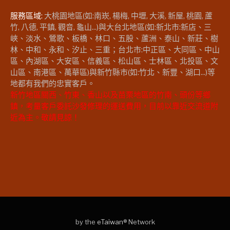
服務區域:
大桃園地區(如:南崁, 楊梅, 中壢, 大溪, 新屋, 桃園, 蘆
竹, 八德, 平鎮, 觀音, 龜山...)與大台北地區(如:新北市:新店、三
峽、淡水、鶯歌、板橋、林口、五股、蘆洲、泰山、新莊、樹
林、中和、永和、汐止、三重；台北市:中正區、大同區、中山
區、內湖區、大安區、信義區、松山區、士林區、北投區、文
山區、南港區、萬華區)與新竹縣市(如:竹北、新豐、湖口...)等
地都有我們的忠實客戶。
新竹地區關西、竹東、香山以及苗栗地區的竹南、頭份等鄉
鎮，考量客戶委託沙發修理的運送費用，目前以靠近交流道附
近為主。敬請見諒！
by the
eTaiwan
® Network