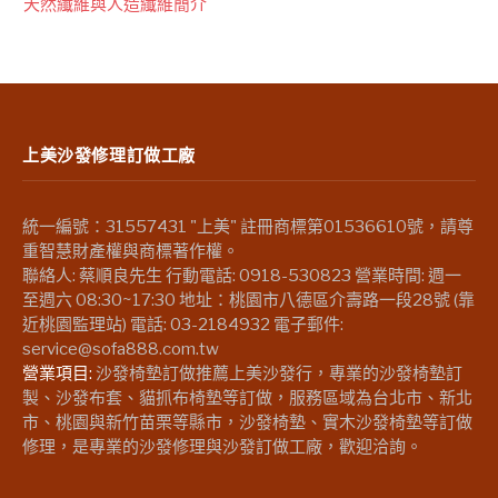
天然纖維與人造纖維簡介
上美沙發修理訂做工廠
統一編號：31557431 "上美" 註冊商標第01536610號，請尊
重智慧財產權與商標著作權。
聯絡人: 蔡順良先生 行動電話: 0918-530823 營業時間: 週一
至週六 08:30~17:30 地址：桃園市八德區介壽路一段28號 (靠
近桃園監理站) 電話: 03-2184932 電子郵件:
service@sofa888.com.tw
營業項目:
沙發椅墊訂做推薦上美沙發行，專業的沙發椅墊訂
製、沙發布套、貓抓布椅墊等訂做，服務區域為台北市、新北
市、桃園與新竹苗栗等縣市，沙發椅墊、實木沙發椅墊等訂做
修理，是專業的沙發修理與沙發訂做工廠，歡迎洽詢。