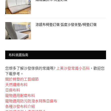
涼感布椅墊訂做 弧度沙發坐墊/椅墊訂做
布料挑選指南
您想多了解沙發傢俱的常識嗎?
上美沙發常識小百科
，歡迎您
下載參考。
關於椅墊的工藝細節
天然纖維布料
亞麻布料
竉物適用耐磨布料
竉物適用防污防潑水特殊亞麻布
各種沙發布料介紹