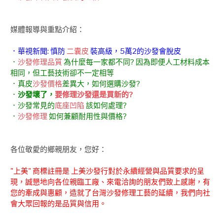
媒體報導與重點介紹：
．華視新聞: 慎防
二囊皮
裝高級，5萬2的沙發會脫皮
．
沙發修理品質
為什麼每一家都不同? 因為即便人工材料成本
相同，但工藝技術卻不一定相等
．真皮
沙發價格
差異大，如何選購沙發?
．
沙發壞了，
要修理沙發還是買新的?
．沙發常見的
底座凹陷
該如何處理?
．
沙發修理
如何兼顧耐用性與價格?
各位敬愛的鄉親朋友，您好：
"上美" 商標註冊是 上美沙發行對於永續經營與品質要求的呈
現，誠懇地向各位親臨工廠、來電洽詢的朋友們致上感謝，有
您的牽成與惠顧，造就了台灣沙發修理工藝的延續，我們向社
會大眾回報的是品質與信用。