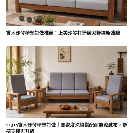
實木沙發椅墊訂做推薦：上美沙發打造居家舒適新體驗
1+3+1實木沙發椅墊訂做｜高密度泡棉搭配耐磨涼感布，舒
適支撐再升級