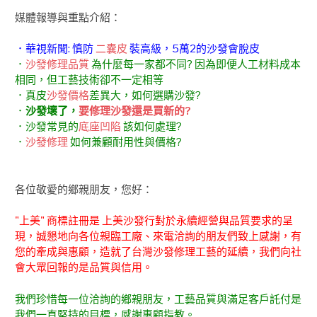
媒體報導與重點介紹：
．華視新聞: 慎防
二囊皮
裝高級，5萬2的沙發會脫皮
．
沙發修理品質
為什麼每一家都不同? 因為即便人工材料成本
相同，但工藝技術卻不一定相等
．真皮
沙發價格
差異大，如何選購沙發?
．
沙發壞了，
要修理沙發還是買新的?
．沙發常見的
底座凹陷
該如何處理?
．
沙發修理
如何兼顧耐用性與價格?
各位敬愛的鄉親朋友，您好：
"上美" 商標註冊是 上美沙發行對於永續經營與品質要求的呈
現，誠懇地向各位親臨工廠、來電洽詢的朋友們致上感謝，有
您的牽成與惠顧，造就了台灣沙發修理工藝的延續，我們向社
會大眾回報的是品質與信用。
我們珍惜每一位洽詢的鄉親朋友，工藝品質與滿足客戶託付是
我們一直堅持的目標，感謝惠顧指教。