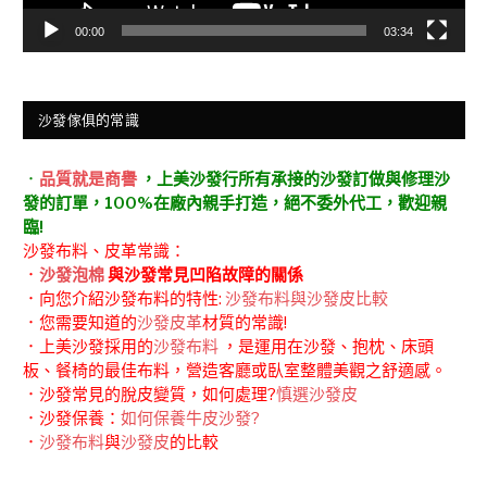
00:00
03:34
沙發傢俱的常識
．
品質就是商譽
，上美沙發行所有承接的沙發訂做與修理沙
發的訂單，100%在廠內親手打造，絕不委外代工，歡迎親
臨!
沙發布料、皮革常識：
．
沙發泡棉
與沙發常見凹陷故障的關係
．向您介紹沙發布料的特性:
沙發布料與沙發皮比較
．您需要知道的
沙發皮革
材質的常識!
．上美沙發採用的
沙發布料
，是運用在沙發、抱枕、床頭
板、餐椅的最佳布料，營造客廳或臥室整體美觀之舒適感。
．沙發常見的脫皮變質，如何處理?
慎選沙發皮
．沙發保養：
如何保養牛皮沙發?
．
沙發布料
與
沙發皮
的比較