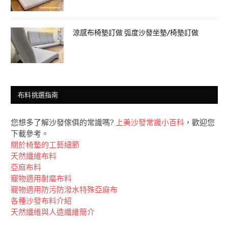
涼感布椅墊訂做 弧度沙發坐墊/椅墊訂做
布料挑選指南
您想多了解沙發傢俱的常識嗎?
上美沙發常識小百科
，歡迎您
下載參考。
關於椅墊的工藝細節
天然纖維布料
亞麻布料
竉物適用耐磨布料
竉物適用防污防潑水特殊亞麻布
各種沙發布料介紹
天然纖維與人造纖維簡介