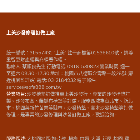
上美沙發修理訂做工廠
統一編號：31557431 "上美" 註冊商標第01536610號，請尊
重智慧財產權與商標著作權。
聯絡人: 蔡順良先生 行動電話: 0918-530823 營業時間: 週一
至週六 08:30~17:30 地址：桃園市八德區介壽路一段28號 (靠
近桃園監理站) 電話: 03-2184932 電子郵件:
service@sofa888.com.tw
營業項目:
沙發椅墊訂做推薦上美沙發行，專業的沙發椅墊訂
製、沙發布套、貓抓布椅墊等訂做，服務區域為台北市、新北
市、桃園與新竹苗栗等縣市，沙發椅墊、實木沙發椅墊等訂做
修理，是專業的沙發修理與沙發訂做工廠，歡迎洽詢。
服務區域:
大桃園地區(如:南崁, 楊梅, 中壢, 大溪, 新屋, 桃園, 蘆