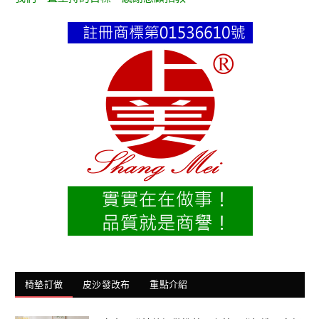
椅墊訂做
皮沙發改布
重點介紹