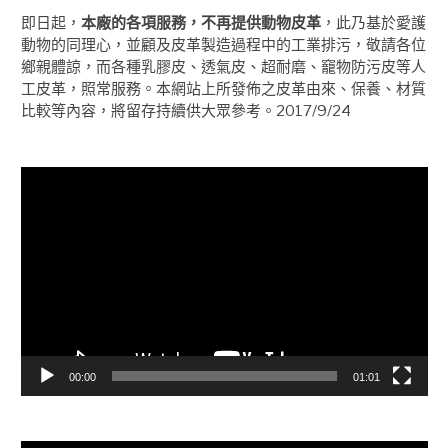
即日起，
本廠的各項服務，不再提供動物皮革
，此乃基於愛護
動物的同理心，並顧及皮革製造過程中的工業排污，敬請各位
鄉親體諒，而各種乳膠皮、透氣皮、超耐磨、竉物防污皮等人
工皮革，照常服務。本網站上所發佈之皮革由來、保養、材質
比較等內容，將留存持續供大眾參考。2017/9/24
視
訊
播
放
器
00:00
01:01