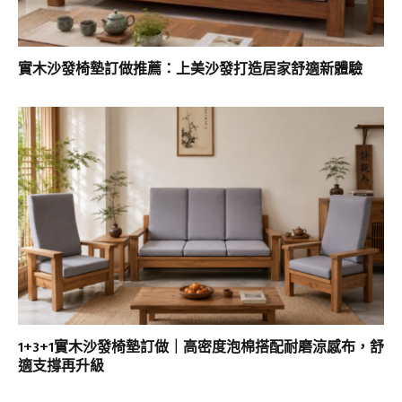
實木沙發椅墊訂做推薦：上美沙發打造居家舒適新體驗
1+3+1實木沙發椅墊訂做｜高密度泡棉搭配耐磨涼感布，舒
適支撐再升級