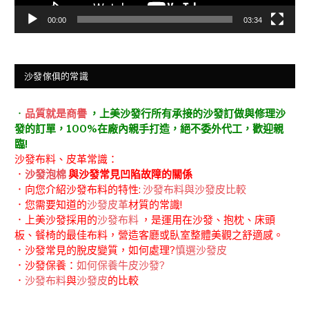
00:00
03:34
沙發傢俱的常識
．
品質就是商譽
，上美沙發行所有承接的沙發訂做與修理沙
發的訂單，100%在廠內親手打造，絕不委外代工，歡迎親
臨!
沙發布料、皮革常識：
．
沙發泡棉
與沙發常見凹陷故障的關係
．向您介紹沙發布料的特性:
沙發布料與沙發皮比較
．您需要知道的
沙發皮革
材質的常識!
．上美沙發採用的
沙發布料
，是運用在沙發、抱枕、床頭
板、餐椅的最佳布料，營造客廳或臥室整體美觀之舒適感。
．沙發常見的脫皮變質，如何處理?
慎選沙發皮
．沙發保養：
如何保養牛皮沙發?
．
沙發布料
與
沙發皮
的比較