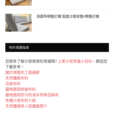
涼感布椅墊訂做 弧度沙發坐墊/椅墊訂做
布料挑選指南
您想多了解沙發傢俱的常識嗎?
上美沙發常識小百科
，歡迎您
下載參考。
關於椅墊的工藝細節
天然纖維布料
亞麻布料
竉物適用耐磨布料
竉物適用防污防潑水特殊亞麻布
各種沙發布料介紹
天然纖維與人造纖維簡介