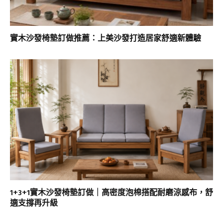
實木沙發椅墊訂做推薦：上美沙發打造居家舒適新體驗
1+3+1實木沙發椅墊訂做｜高密度泡棉搭配耐磨涼感布，舒
適支撐再升級