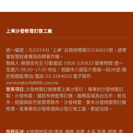
上美沙發修理訂做工廠
統一編號：31557431 "上美" 註冊商標第01536610號，請尊
重智慧財產權與商標著作權。
聯絡人: 蔡順良先生 行動電話: 0918-530823 營業時間: 週一
至週六 08:30~17:30 地址：桃園市八德區介壽路一段28號 (靠
近桃園監理站) 電話: 03-2184932 電子郵件:
service@sofa888.com.tw
營業項目:
沙發椅墊訂做推薦上美沙發行，專業的沙發椅墊訂
製、沙發布套、貓抓布椅墊等訂做，服務區域為台北市、新北
市、桃園與新竹苗栗等縣市，沙發椅墊、實木沙發椅墊等訂做
修理，是專業的沙發修理與沙發訂做工廠，歡迎洽詢。
服務區域:
大桃園地區(如:南崁, 楊梅, 中壢, 大溪, 新屋, 桃園, 蘆