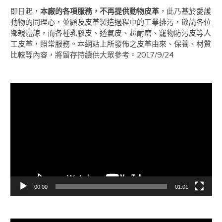
即日起，
本廠的各項服務，不再提供動物皮革
，此乃基於愛護
動物的同理心，並顧及皮革製造過程中的工業排污，敬請各位
鄉親體諒，而各種乳膠皮、透氣皮、超耐磨、竉物防污皮等人
工皮革，照常服務。本網站上所發佈之皮革由來、保養、材質
比較等內容，將留存持續供大眾參考。2017/9/24
視
訊
播
放
器
00:00
01:01