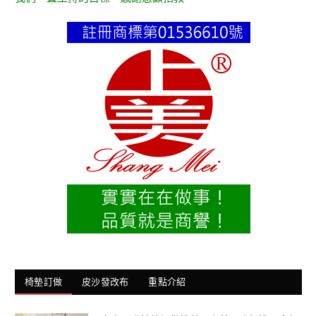
椅墊訂做
皮沙發改布
重點介紹