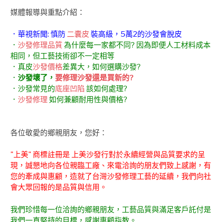
媒體報導與重點介紹：
．華視新聞: 慎防
二囊皮
裝高級，5萬2的沙發會脫皮
．
沙發修理品質
為什麼每一家都不同? 因為即便人工材料成本
相同，但工藝技術卻不一定相等
．真皮
沙發價格
差異大，如何選購沙發?
．
沙發壞了，
要修理沙發還是買新的?
．沙發常見的
底座凹陷
該如何處理?
．
沙發修理
如何兼顧耐用性與價格?
各位敬愛的鄉親朋友，您好：
"上美" 商標註冊是 上美沙發行對於永續經營與品質要求的呈
現，誠懇地向各位親臨工廠、來電洽詢的朋友們致上感謝，有
您的牽成與惠顧，造就了台灣沙發修理工藝的延續，我們向社
會大眾回報的是品質與信用。
我們珍惜每一位洽詢的鄉親朋友，工藝品質與滿足客戶託付是
我們一直堅持的目標，感謝惠顧指教。