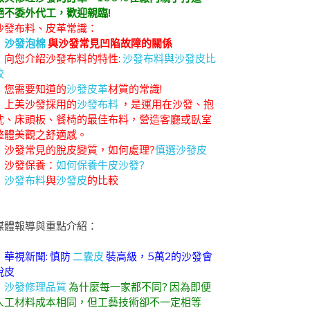
絕不委外代工，歡迎親臨!
沙發布料、皮革常識：
．
沙發泡棉
與沙發常見凹陷故障的關係
．向您介紹沙發布料的特性:
沙發布料與沙發皮比
較
．您需要知道的
沙發皮革
材質的常識!
．上美沙發採用的
沙發布料
，是運用在沙發、抱
枕、床頭板、餐椅的最佳布料，營造客廳或臥室
整體美觀之舒適感。
．沙發常見的脫皮變質，如何處理?
慎選沙發皮
．沙發保養：
如何保養牛皮沙發?
．
沙發布料
與
沙發皮
的比較
媒體報導與重點介紹：
．華視新聞: 慎防
二囊皮
裝高級，5萬2的沙發會
脫皮
．
沙發修理品質
為什麼每一家都不同? 因為即便
人工材料成本相同，但工藝技術卻不一定相等