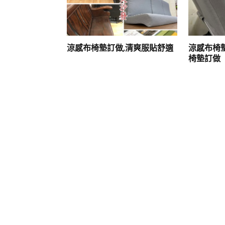
涼感布椅墊訂做,清爽服貼舒適
涼感布椅墊
椅墊訂做