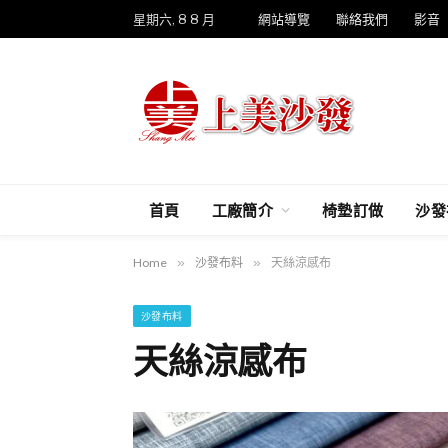
星期六, 8 8 月
網站導覽
聯絡我們
影音
首頁
工廠簡介
椅墊訂做
沙發
Home
»
沙發布料
»
天絲涼感布
沙發布料
天絲涼感布