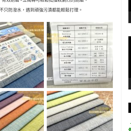
有效耐磨 >五萬轉可輕鬆抵擋較劇烈的刮磨。
…不只防潑水，遇到頑強污漬都能輕鬆打理。