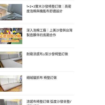
1+2+2實木沙發椅墊訂做｜高密
度泡棉與機能布舒適設計
深入泡棉工廠｜上美沙發與台灣
製造夥伴的長期合作
耐磨涼感布,L型沙發椅墊訂做
細絨貓抓布 椅墊訂做
涼感布椅墊訂做 弧度沙發坐墊/