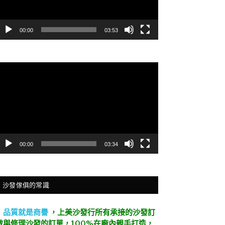
00:00
03:53
視
訊
播
放
器
00:00
03:34
沙發傢俱的常識
．
品質就是商譽
，上美沙發行所有承接的沙發訂
做與修理沙發的訂單，100%在廠內親手打造，