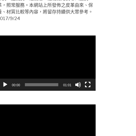
革，照常服務。本網站上所發佈之皮革由來、保
養、材質比較等內容，將留存持續供大眾參考。
017/9/24
視
訊
播
放
器
00:00
01:01
視
訊
播
放
器