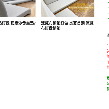
訂做 弧度沙發坐墊/
涼感布椅墊訂做 炎夏首選 涼感
布訂做椅墊