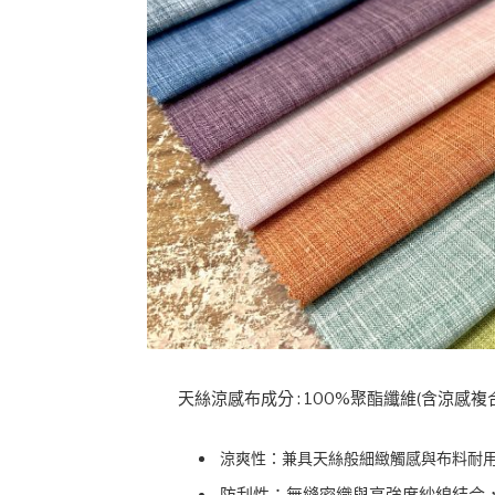
天絲涼感布成分 : 100%聚酯纖維(含涼感
涼爽性：兼具天絲般細緻觸感與布料耐