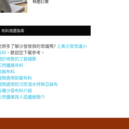
椅墊訂做
布料挑選指南
您想多了解沙發傢俱的常識嗎?
上美沙發常識小
百科
，歡迎您下載參考。
關於椅墊的工藝細節
天然纖維布料
亞麻布料
竉物適用耐磨布料
竉物適用防污防潑水特殊亞麻布
各種沙發布料介紹
天然纖維與人造纖維簡介