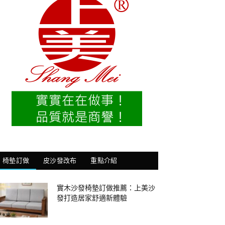
椅墊訂做
皮沙發改布
重點介紹
實木沙發椅墊訂做推薦：上美沙
發打造居家舒適新體驗