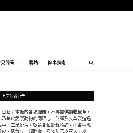
常見問答
聯絡
停車指南
上美沙發公告
即日起，
本廠的各項服務，不再提供動物皮革
，
此乃基於愛護動物的同理心，並顧及皮革製造過
程中的工業排污，敬請各位鄉親體諒，而各種乳
膠皮、透氣皮、超耐磨、竉物防污皮等人工皮