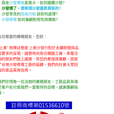
．真皮
沙發價格
差異大，如何選購沙發?
．
沙發壞了，
要修理沙發還是買新的?
．沙發常見的
底座凹陷
該如何處理?
．
沙發修理
如何兼顧耐用性與價格?
各位敬愛的鄉親朋友，您好：
"上美" 商標註冊是 上美沙發行對於永續經營與品
質要求的呈現，誠懇地向各位親臨工廠、來電洽
詢的朋友們致上感謝，有您的牽成與惠顧，造就
了台灣沙發修理工藝的延續，我們向社會大眾回
報的是品質與信用。
我們珍惜每一位洽詢的鄉親朋友，工藝品質與滿
足客戶託付是我們一直堅持的目標，感謝惠顧指
教。