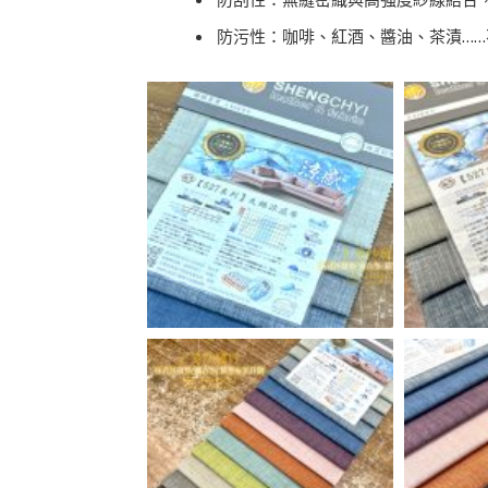
防刮性：無縫密織與高強度紗線結合，
防污性：咖啡、紅酒、醬油、茶漬…